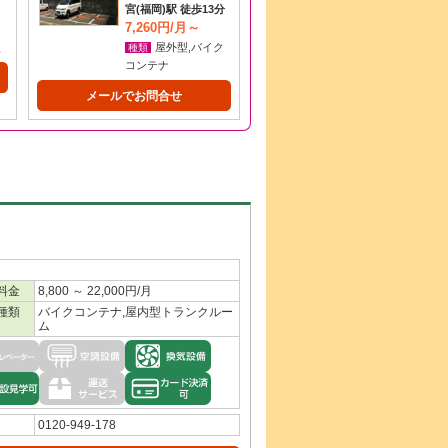
宮(福岡)駅 徒歩13分
7,260円/月～
型
屋外型,バイク
種類
コンテナ
メールでお問合せ
料金
8,800 ～ 22,000円/月
種類
バイクコンテナ,屋内型トランクルー
ム
0120-949-178