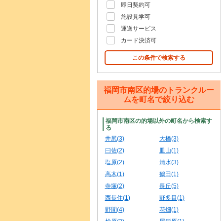
即日契約可
施設見学可
運送サービス
カード決済可
この条件で検索する
福岡市南区的場のトランクルー
ムを町名で絞り込む
福岡市南区の的場以外の町名から検索す
る
井尻(3)
大橋(3)
曰佐(2)
皿山(1)
塩原(2)
清水(3)
高木(1)
鶴田(1)
寺塚(2)
長丘(5)
西長住(1)
野多目(1)
野間(4)
花畑(1)