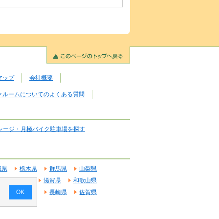
マップ
会社概要
クルームについてのよくある質問
レージ・月極バイク駐車場を探す
城県
栃木県
群馬県
山梨県
府
奈良県
滋賀県
和歌山県
OK
県
鹿児島県
長崎県
佐賀県