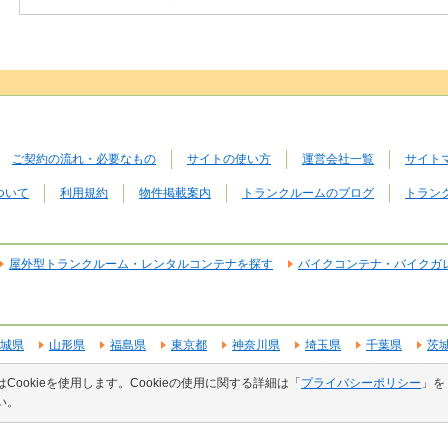
ご契約の流れ・必要なもの
サイトの使い方
運営会社一覧
サイト
ついて
利用規約
物件掲載案内
トランクルームのブログ
トラン
屋外型トランクルーム・レンタルコンテナを探す
バイクコンテナ・バイクガ
城県
山形県
福島県
東京都
神奈川県
埼玉県
千葉県
茨
山県
愛知県
静岡県
岐阜県
三重県
大阪府
兵庫県
京都
Cookieを使用します。Cookieの使用に関する詳細は「
プライバシーポリシー
」を
根県
香川県
愛媛県
高知県
福岡県
宮崎県
熊本県
大分
い。