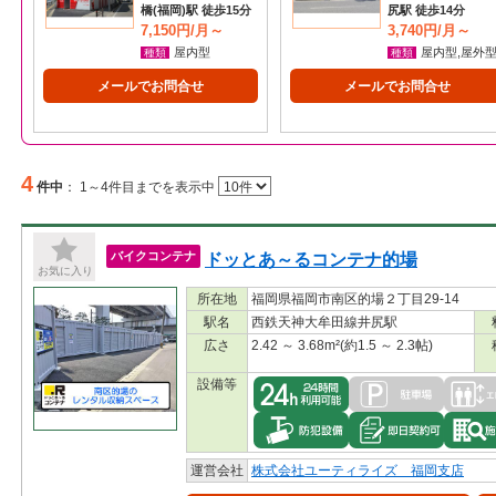
橋(福岡)駅 徒歩15分
尻駅 徒歩14分
7,150円/月～
3,740円/月～
屋内型
屋内型,屋外
種類
種類
メールでお問合せ
メールでお問合せ
4
件中
：
1～4件目までを表示中
ドッとあ～るコンテナ的場
バイクコンテナ
お気に入り
所在地
福岡県福岡市南区的場２丁目29-14
駅名
西鉄天神大牟田線井尻駅
広さ
2.42 ～ 3.68m²(約1.5 ～ 2.3帖)
設備等
運営会社
株式会社ユーティライズ 福岡支店