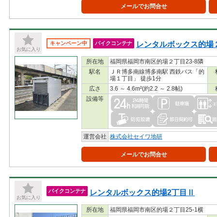
メールでお問合せ
レンタルボックス的場
キャンペーン中
バイクコンテナ
お気に入り
所在地
福岡県福岡市南区的場２丁目23-8隣
駅名
ＪＲ博多南線博多南駅 西鉄バス「的
場１丁目」 徒歩1分
広さ
3.6 ～ 4.6m²(約2.2 ～ 2.8帖)
設備等
運営会社
株式会社セイワ地研
メールでお問合せ
レンタルボックス的場2丁目Ⅱ
バイクコンテナ
お気に入り
所在地
福岡県福岡市南区的場２丁目25-1横