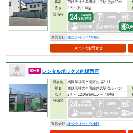
駅名
西鉄天神大牟田線井尻駅 徒歩20分
広さ
3.5m²(約2.1帖)
設備等
運営会社
株式会社セイワ地研
メールでお問合せ
レンタルボックス的場西店
屋外型
お気に入り
所在地
福岡県福岡市南区的場2-11
駅名
西鉄天神大牟田線井尻駅 徒歩21分
広さ
2.4 ～ 12.8m²(約1.5 ～ 7.8帖)
設備等
運営会社
株式会社セイワ地研