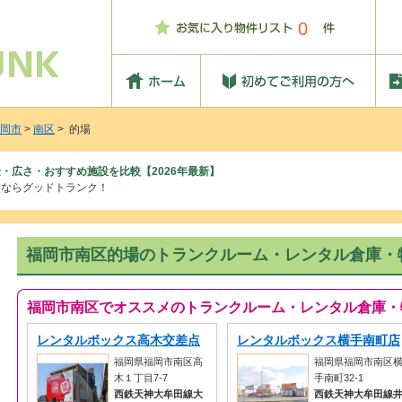
0
岡市
>
南区
> 的場
・広さ・おすすめ施設を比較【2026年最新】
較ならグッドトランク！
福岡市南区的場のトランクルーム・レンタル倉庫・
福岡市南区でオススメのトランクルーム・レンタル倉庫・
レンタルボックス高木交差点
レンタルボックス横手南町店
福岡県福岡市南区高
福岡県福岡市南区
木１丁目7-7
手南町32-1
西鉄天神大牟田線大
西鉄天神大牟田線