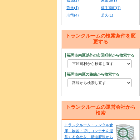
桧原(2)
屋形原(1)
弥永(1)
横手南町(1)
老司(4)
若久(1)
トランクルームの検索条件を変
更する
福岡市南区以外の市区町村から検索する
福岡市南区の路線から検索する
トランクルームの運営会社から
検索
トランクルーム・レンタル倉
庫・物置・貸しコンテナを運
営する会社を、都道府県から