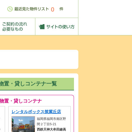
0
物置・貸しコンテナ一覧
物置・貸しコンテナ
レンタルボックス筑紫丘店
横
福岡県福岡市南区野
間２丁目5-21
井
西鉄天神大牟田線高