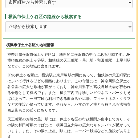
横浜市保土ケ谷区の路線から検索する
横浜市保土ケ谷区の地域情報
神奈川県横浜市保土ケ谷区は、地理的に横浜市の中心にある地域です。JR
横須賀線の保土ヶ谷駅、相鉄線の天王町駅・星川駅・和田町駅・上星川駅
などが、この地域に含まれます。
JRの保土ヶ谷駅は、横浜駅と東戸塚駅の間にあって、相鉄線の天王町駅に
は歩いて行けるほどの距離にあります。この付近には、神奈川県立保土ヶ
谷公園の広大な敷地が拡がっており、神奈川県下の高校野球大会が行われ
る会場として有名です。また、横浜市内では珍しいビジネス・パークもそ
ばにあって、一般市民も利用できる飲食店や広場、フィットネス・クラブ
などの施設が整っています。それから、ハマのアメ横とも称される洪福寺
商店街もこの近くにあります。
天王町駅のお隣の星川駅には、保土ヶ谷区の行政機関が集中しており、そ
の隣の和田町駅のそばには、横浜国立大学の広大なキャンパスが拡がって
います。また、その隣の上星川駅には、スーパー銭湯などの施設がありま
す。