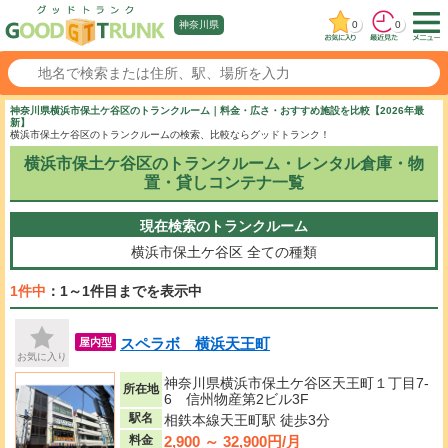
0
0
神奈川県
神奈川県横浜市保土ケ谷区のトランクルーム｜料金・広さ・おすすめ施設を比較【2026年最
新】
横浜市保土ケ谷区のトランクルームの検索、比較ならグッドトランク！
横浜市保土ケ谷区のトランクルーム・レンタル倉庫・物
置・貸しコンテナ一覧
現在検索のトランクルーム
横浜市保土ケ谷区
全ての種類
1件中
：1～1件目までを表示中
スペラボ 横浜天王町
屋内型
お気に入り
神奈川県横浜市保土ケ谷区天王町１丁目7-
所在地
6 信州物産第2ビル3F
駅名
相鉄本線天王町駅 徒歩3分
2,900 ～ 32,900円/月
料金