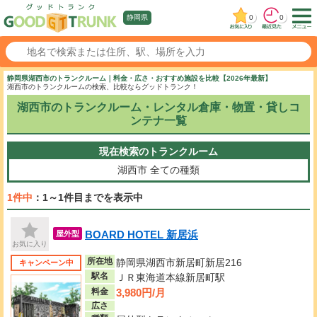
0
0
静岡県
静岡県湖西市のトランクルーム｜料金・広さ・おすすめ施設を比較【2026年最新】
湖西市のトランクルームの検索、比較ならグッドトランク！
湖西市のトランクルーム・レンタル倉庫・物置・貸しコ
ンテナ一覧
現在検索のトランクルーム
湖西市
全ての種類
1件中
：1～1件目までを表示中
BOARD HOTEL 新居浜
屋外型
お気に入り
所在地
静岡県湖西市新居町新居216
キャンペーン中
駅名
ＪＲ東海道本線新居町駅
3,980円/月
料金
広さ