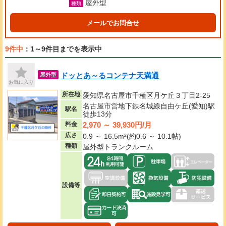
屋外型
種類
メールでお問合せ
9件中
：1～9件目までを表示中
ドッとあ～るコンテナ天満通
屋外型
お気に入り
所在地
愛知県名古屋市千種区月ケ丘３丁目2-25
名古屋市営地下鉄名城線自由ケ丘(愛知)駅
駅名
徒歩13分
2,970 ～ 39,930円/月
料金
広さ
0.9 ～ 16.5m²(約0.6 ～ 10.1帖)
種類
屋外型トランクルーム
設備等