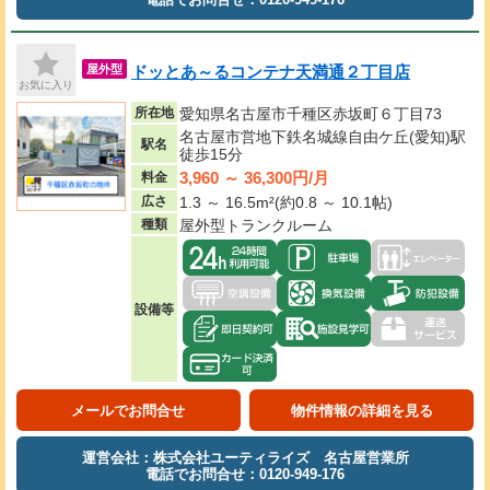
ドッとあ～るコンテナ天満通２丁目店
屋外型
お気に入り
所在地
愛知県名古屋市千種区赤坂町６丁目73
名古屋市営地下鉄名城線自由ケ丘(愛知)駅
駅名
徒歩15分
3,960 ～ 36,300円/月
料金
広さ
1.3 ～ 16.5m²(約0.8 ～ 10.1帖)
種類
屋外型トランクルーム
設備等
メールでお問合せ
物件情報の詳細を見る
運営会社：株式会社ユーティライズ 名古屋営業所
電話でお問合せ：0120-949-176