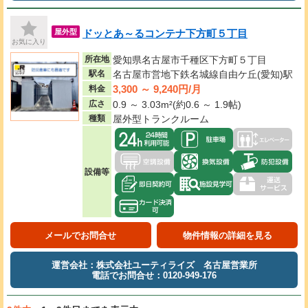
ドッとあ～るコンテナ下方町５丁目
屋外型
お気に入り
所在地
愛知県名古屋市千種区下方町５丁目
駅名
名古屋市営地下鉄名城線自由ケ丘(愛知)駅
3,300 ～ 9,240円/月
料金
広さ
0.9 ～ 3.03m²(約0.6 ～ 1.9帖)
種類
屋外型トランクルーム
設備等
メールでお問合せ
物件情報の詳細を見る
運営会社：株式会社ユーティライズ 名古屋営業所
電話でお問合せ：0120-949-176