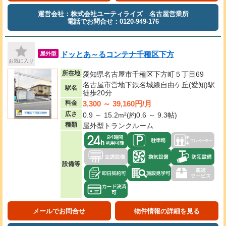
運営会社：株式会社ユーティライズ 名古屋営業所
電話でお問合せ：0120-949-176
ドッとあ～るコンテナ千種区下方
屋外型
お気に入り
所在地
愛知県名古屋市千種区下方町５丁目69
名古屋市営地下鉄名城線自由ケ丘(愛知)駅
駅名
徒歩20分
3,300 ～ 39,160円/月
料金
広さ
0.9 ～ 15.2m²(約0.6 ～ 9.3帖)
種類
屋外型トランクルーム
設備等
メールでお問合せ
物件情報の詳細を見る