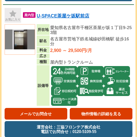
U-SPACE茶屋ケ坂駅前店
屋内型
お気に入り
愛知県名古屋市千種区茶屋が坂１丁目9-25
所在地
3階
名古屋市営地下鉄名城線砂田橋駅 徒歩16
駅名
分
2,900 ～ 29,500円/月
料金
広さ
種類
屋内型トランクルーム
設備等
メールでお問合せ
物件情報の詳細を見る
運営会社：三協フロンテア株式会社
電話でお問合せ：0120-5109-55