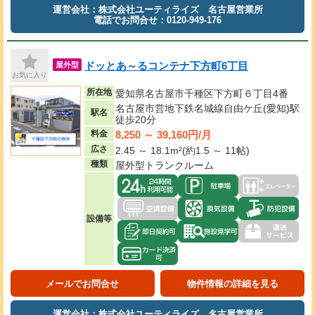
運営会社：株式会社ユーティライズ 名古屋営業所
電話でお問合せ：0120-949-176
ドッとあ～るコンテナ下方町6丁目
屋外型
お気に入り
所在地
愛知県名古屋市千種区下方町６丁目4番
名古屋市営地下鉄名城線自由ケ丘(愛知)駅
駅名
徒歩20分
8,250 ～ 39,160円/月
料金
広さ
2.45 ～ 18.1m²(約1.5 ～ 11帖)
種類
屋外型トランクルーム
設備等
メールでお問合せ
物件情報の詳細を見る
運営会社：株式会社ユーティライズ 名古屋営業所