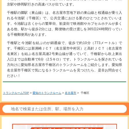
京駅や静岡駅行きの高速バスが出ています。
千種駅の隣駅（東山線）は、名古屋市営地下鉄の東山線と桜通線が乗り入
れる今池駅（千種区）で、公共交通における要のひとつとされていいま
す。今池駅は古くからの繁華街、歓楽街で映画館やカプセルホテルが多く
ある他、駅から徒歩2分には、郵便物の受け渡しを365日24時間行ってい
る千種郵便局があります。
千種駅と今池駅を結ぶのが錦通線で、徒歩で約10分（773メートル）で
す。千種区には新洲崎ＪＣＴ（名古屋市中村区）と高針ＪＣＴ（名古屋市
名東区）を結ぶ名古屋高速2号東山線が通っていて、千種駅から吹上東出
入口までは自動車で6分（2.5キロ）です。トランクルームを探されている
方向けに愛知県名古屋市千種区のトランクルームをご紹介します。愛知県
名古屋市千種区で気になるトランクルームを見つけたら、是非お問合せく
ださい！
トランクルームTOP
>
愛知のトランクルーム
>
名古屋市
> 千種区