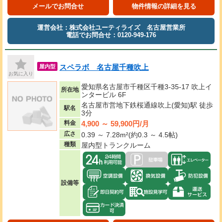
メールでお問合せ
物件情報の詳細を見る
運営会社：株式会社ユーティライズ 名古屋営業所
電話でお問合せ：0120-949-176
スペラボ 名古屋千種吹上
屋内型
お気に入り
愛知県名古屋市千種区千種3-35-17 吹上イ
所在地
ンタービル 6F
名古屋市営地下鉄桜通線吹上(愛知)駅 徒歩
駅名
3分
4,900 ～ 59,900円/月
料金
広さ
0.39 ～ 7.28m²(約0.3 ～ 4.5帖)
種類
屋内型トランクルーム
設備等