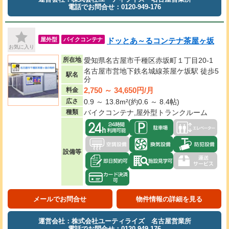
電話でお問合せ：0120-949-176
ドッとあ～るコンテナ茶屋ヶ坂
屋外型
バイクコンテナ
お気に入り
所在地
愛知県名古屋市千種区赤坂町１丁目20-1
名古屋市営地下鉄名城線茶屋ケ坂駅 徒歩5
駅名
分
2,750 ～ 34,650円/月
料金
広さ
0.9 ～ 13.8m²(約0.6 ～ 8.4帖)
種類
バイクコンテナ,屋外型トランクルーム
設備等
メールでお問合せ
物件情報の詳細を見る
運営会社：株式会社ユーティライズ 名古屋営業所
電話でお問合せ：0120-949-176