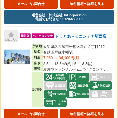
メールでお問合せ
物件情報の詳細を見る
運営会社：株式会社UKCorporation
電話でお問合せ：0120-438-961
ドッとあ～るコンテナ新西店
屋外型
バイクコンテナ
お気に入り
所在地
愛知県名古屋市千種区新西２丁目212
駅名
名鉄瀬戸線小幡駅
7,260 ～ 34,100円/月
料金
広さ
2.5 ～ 13.5m²(約1.5 ～ 8.3帖)
種類
屋外型トランクルーム,バイクコンテナ
設備等
メールでお問合せ
物件情報の詳細を見る