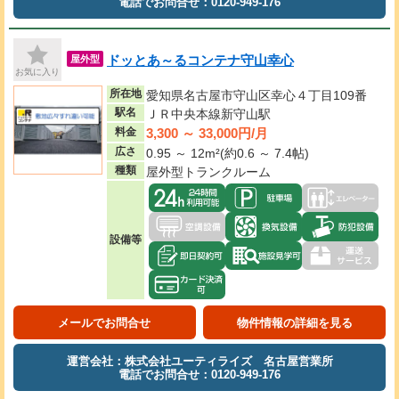
電話でお問合せ：0120-949-176
ドッとあ～るコンテナ守山幸心
屋外型
お気に入り
所在地
愛知県名古屋市守山区幸心４丁目109番
駅名
ＪＲ中央本線新守山駅
3,300 ～ 33,000円/月
料金
広さ
0.95 ～ 12m²(約0.6 ～ 7.4帖)
種類
屋外型トランクルーム
設備等
メールでお問合せ
物件情報の詳細を見る
運営会社：株式会社ユーティライズ 名古屋営業所
電話でお問合せ：0120-949-176