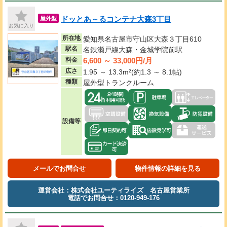
ドッとあ～るコンテナ大森3丁目
屋外型
お気に入り
所在地
愛知県名古屋市守山区大森３丁目610
駅名
名鉄瀬戸線大森・金城学院前駅
6,600 ～ 33,000円/月
料金
広さ
1.95 ～ 13.3m²(約1.3 ～ 8.1帖)
種類
屋外型トランクルーム
設備等
メールでお問合せ
物件情報の詳細を見る
運営会社：株式会社ユーティライズ 名古屋営業所
電話でお問合せ：0120-949-176