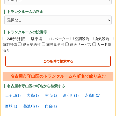
トランクルームの料金
トランクルームの設備等
24時間利用
駐車場
エレベーター
空調設備
換気設備
防犯設備
即日契約可
施設見学可
運送サービス
カード決
済可
この条件で検索する
名古屋市守山区のトランクルームを町名で絞り込む
名古屋市守山区の町名から検索する
天子田(1)
大森(1)
幸心(1)
新守町(1)
永森町(1)
西城(1)
菱池町(1)
向台(1)