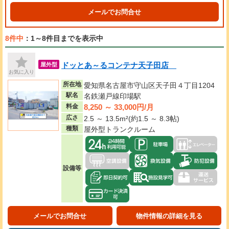
メールでお問合せ
8件中
：1～8件目までを表示中
ドッとあ～るコンテナ天子田店
屋外型
お気に入り
所在地
愛知県名古屋市守山区天子田４丁目1204
駅名
名鉄瀬戸線印場駅
8,250 ～ 33,000円/月
料金
広さ
2.5 ～ 13.5m²(約1.5 ～ 8.3帖)
種類
屋外型トランクルーム
設備等
メールでお問合せ
物件情報の詳細を見る