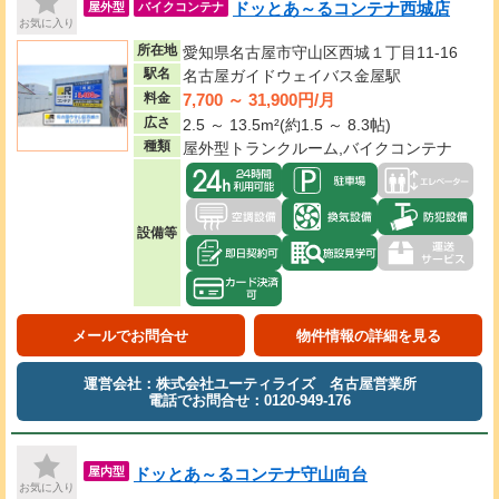
ドッとあ～るコンテナ西城店
屋外型
バイクコンテナ
お気に入り
所在地
愛知県名古屋市守山区西城１丁目11-16
駅名
名古屋ガイドウェイバス金屋駅
7,700 ～ 31,900円/月
料金
広さ
2.5 ～ 13.5m²(約1.5 ～ 8.3帖)
種類
屋外型トランクルーム,バイクコンテナ
設備等
メールでお問合せ
物件情報の詳細を見る
運営会社：株式会社ユーティライズ 名古屋営業所
電話でお問合せ：0120-949-176
ドッとあ～るコンテナ守山向台
屋内型
お気に入り