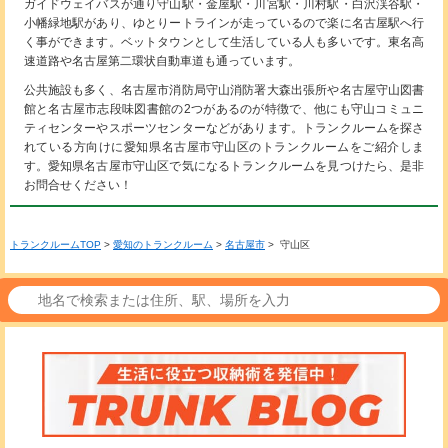
ガイドウェイバスが通り守山駅・金屋駅・川宮駅・川村駅・白沢渓谷駅・
小幡緑地駅があり、ゆとりートラインが走っているので楽に名古屋駅へ行
く事ができます。ベットタウンとして生活している人も多いです。東名高
速道路や名古屋第二環状自動車道も通っています。
公共施設も多く、名古屋市消防局守山消防署大森出張所や名古屋守山図書
館と名古屋市志段味図書館の2つがあるのが特徴で、他にも守山コミュニ
ティセンターやスポーツセンターなどがあります。トランクルームを探さ
れている方向けに愛知県名古屋市守山区のトランクルームをご紹介しま
す。愛知県名古屋市守山区で気になるトランクルームを見つけたら、是非
お問合せください！
トランクルームTOP
>
愛知のトランクルーム
>
名古屋市
> 守山区