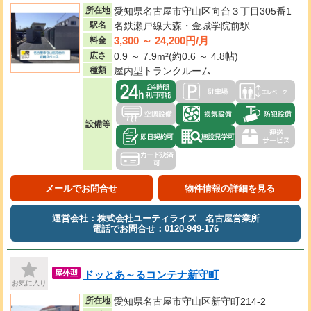
所在地
愛知県名古屋市守山区向台３丁目305番1
駅名
名鉄瀬戸線大森・金城学院前駅
3,300 ～ 24,200円/月
料金
広さ
0.9 ～ 7.9m²(約0.6 ～ 4.8帖)
種類
屋内型トランクルーム
設備等
メールでお問合せ
物件情報の詳細を見る
運営会社：株式会社ユーティライズ 名古屋営業所
電話でお問合せ：0120-949-176
ドッとあ～るコンテナ新守町
屋外型
お気に入り
所在地
愛知県名古屋市守山区新守町214-2