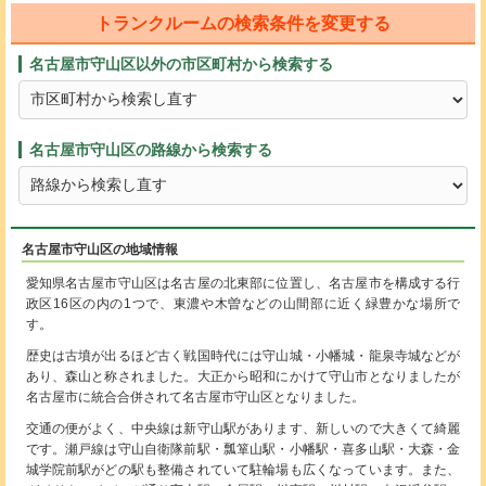
トランクルームの検索条件を変更する
名古屋市守山区以外の市区町村から検索する
名古屋市守山区の路線から検索する
名古屋市守山区の地域情報
愛知県名古屋市守山区は名古屋の北東部に位置し、名古屋市を構成する行
政区16区の内の1つで、東濃や木曽などの山間部に近く緑豊かな場所で
す。
歴史は古墳が出るほど古く戦国時代には守山城・小幡城・龍泉寺城などが
あり、森山と称されました。大正から昭和にかけて守山市となりましたが
名古屋市に統合合併されて名古屋市守山区となりました。
交通の便がよく、中央線は新守山駅があります、新しいので大きくて綺麗
です。瀬戸線は守山自衛隊前駅・瓢箪山駅・小幡駅・喜多山駅・大森・金
城学院前駅がどの駅も整備されていて駐輪場も広くなっています。また、