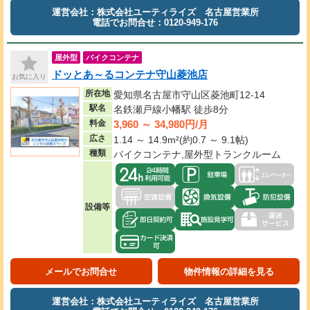
運営会社：株式会社ユーティライズ 名古屋営業所
電話でお問合せ：0120-949-176
屋外型
バイクコンテナ
ドッとあ～るコンテナ守山菱池店
お気に入り
所在地
愛知県名古屋市守山区菱池町12-14
駅名
名鉄瀬戸線小幡駅 徒歩8分
3,960 ～ 34,980円/月
料金
広さ
1.14 ～ 14.9m²(約0.7 ～ 9.1帖)
種類
バイクコンテナ,屋外型トランクルーム
設備等
メールでお問合せ
物件情報の詳細を見る
運営会社：株式会社ユーティライズ 名古屋営業所