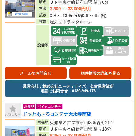
駅名
ＪＲ中央本線新守山駅 徒歩6分
3,300 ～ 33,000円/月
料金
広さ
0.9 ～ 13.9m²(約0.6 ～ 8.5帖)
種類
屋外型トランクルーム
設備等
メールでお問合せ
物件情報の詳細を見る
運営会社：株式会社ユーティライズ 名古屋営業所
電話でお問合せ：0120-949-176
屋外型
バイクコンテナ
ドッとあ～るコンテナ大永寺南店
お気に入り
所在地
愛知県名古屋市守山区永森町217
駅名
ＪＲ中央本線新守山駅 徒歩18分
8,250 ～ 33,000円/月
料金