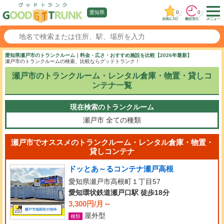
0
0
愛知県
愛知県瀬戸市のトランクルーム｜料金・広さ・おすすめ施設を比較【2026年最新】
瀬戸市のトランクルームの検索、比較ならグッドトランク！
瀬戸市のトランクルーム・レンタル倉庫・物置・貸しコ
ンテナ一覧
現在検索のトランクルーム
瀬戸市
全ての種類
瀬戸市でオススメのトランクルーム・レンタル倉庫・物置・
貸しコンテナ
ドッとあ～るコンテナ瀬戸高根
愛知県瀬戸市高根町１丁目57
愛知環状鉄道瀬戸口駅 徒歩18分
3,300円/月～
屋外型
種類