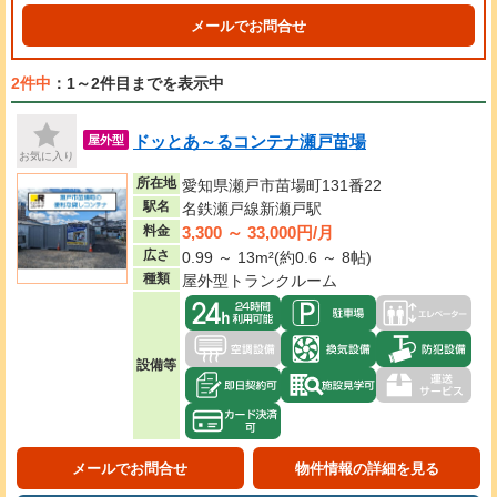
メールでお問合せ
2件中
：1～2件目までを表示中
ドッとあ～るコンテナ瀬戸苗場
屋外型
お気に入り
所在地
愛知県瀬戸市苗場町131番22
駅名
名鉄瀬戸線新瀬戸駅
3,300 ～ 33,000円/月
料金
広さ
0.99 ～ 13m²(約0.6 ～ 8帖)
種類
屋外型トランクルーム
設備等
メールでお問合せ
物件情報の詳細を見る