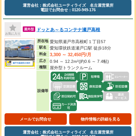
運営会社：株式会社ユーティライズ 名古屋営業所
電話でお問合せ：0120-949-176
ドッとあ～るコンテナ瀬戸高根
屋外型
お気に入り
所在地
愛知県瀬戸市高根町１丁目57
駅名
愛知環状鉄道瀬戸口駅 徒歩18分
3,300 ～ 32,450円/月
料金
広さ
0.94 ～ 12.2m²(約0.6 ～ 7.4帖)
種類
屋外型トランクルーム
設備等
メールでお問合せ
物件情報の詳細を見る
運営会社：株式会社ユーティライズ 名古屋営業所