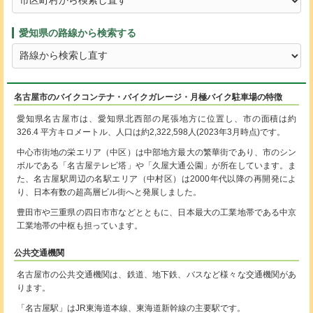
愛知県の路線から検索する
名古屋市のバイクコンテナ・バイクガレージ・月極バイク駐車場の特徴
愛知県名古屋市は、愛知県北西部の尾張地方に位置し、市の面積は約
326.4 平方キロメートル、人口は約2,322,598人(2023年3月時点)です。
中心市街地の栄エリア（中区）は中部地方最大の繁華街であり、市のシン
ボルである「名古屋テレビ塔」や「久屋大通公園」が所在しています。ま
た、名古屋駅周辺の名駅エリア（中村区）は2000年代以降の再開発によ
り、日本有数の超高層ビル街へと発展しました。
豊田市や三重県の四日市市などとともに、日本最大の工業地帯である中京
工業地帯の中枢も担っています。
公共交通機関
名古屋市の公共交通機関は、鉄道、地下鉄、バスなど様々な交通機関があ
ります。
「名古屋駅」はJR東海道本線、東海道新幹線の主要駅です。