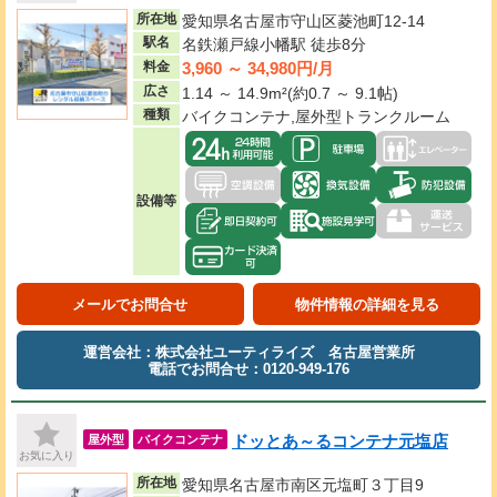
所在地
愛知県名古屋市守山区菱池町12-14
駅名
名鉄瀬戸線小幡駅 徒歩8分
3,960 ～ 34,980円/月
料金
広さ
1.14 ～ 14.9m²(約0.7 ～ 9.1帖)
種類
バイクコンテナ,屋外型トランクルーム
設備等
メールでお問合せ
物件情報の詳細を見る
運営会社：株式会社ユーティライズ 名古屋営業所
電話でお問合せ：0120-949-176
ドッとあ～るコンテナ元塩店
屋外型
バイクコンテナ
お気に入り
所在地
愛知県名古屋市南区元塩町３丁目9