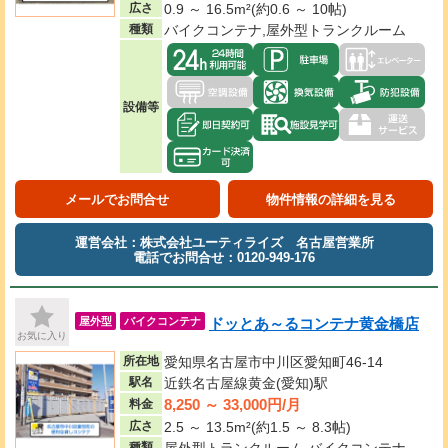
広さ
0.9 ～ 16.5m²(約0.6 ～ 10帖)
種類
バイクコンテナ,屋外型トランクルーム
設備等
メールでお問合せ
物件情報の詳細を見る
運営会社：株式会社ユーティライズ 名古屋営業所
電話でお問合せ：0120-949-176
ドッとあ～るコンテナ黄金橋店
屋外型
バイクコンテナ
お気に入り
所在地
愛知県名古屋市中川区愛知町46-14
駅名
近鉄名古屋線黄金(愛知)駅
8,250 ～ 33,000円/月
料金
広さ
2.5 ～ 13.5m²(約1.5 ～ 8.3帖)
種類