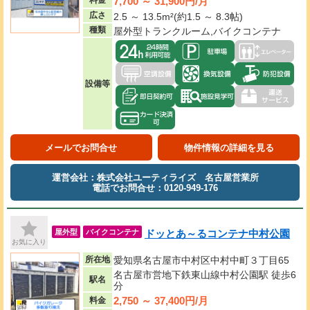
7,700 ～ 31,900円/月
料金
広さ
2.5 ～ 13.5m²(約1.5 ～ 8.3帖)
種類
屋外型トランクルーム,バイクコンテナ
設備等
メールでお問合せ
物件情報の詳細を見る
運営会社：株式会社ユーティライズ 名古屋営業所
電話でお問合せ：0120-949-176
ドッとあ～るコンテナ中村公園
屋外型
バイクコンテナ
お気に入り
所在地
愛知県名古屋市中村区中村中町３丁目65
名古屋市営地下鉄東山線中村公園駅 徒歩6
駅名
分
2,750 ～ 37,400円/月
料金