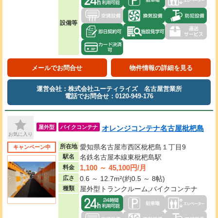
設備等
メールでお問合せ
物件情報の詳細を見る
運営会社：株式会社ユーティライズ 名古屋営業所
電話でお問合せ：0120-949-176
オレンジコンテナ名古屋枇杷島
屋外型
バイクコンテナ
お気に入り
所在地
愛知県名古屋市西区枇杷島１丁目9
キャンペーン中
駅名
名鉄名古屋本線東枇杷島駅
1,100 ～ 45,100円/月
料金
広さ
0.6 ～ 12.7m²(約0.5 ～ 8帖)
種類
屋外型トランクルーム,バイクコンテナ