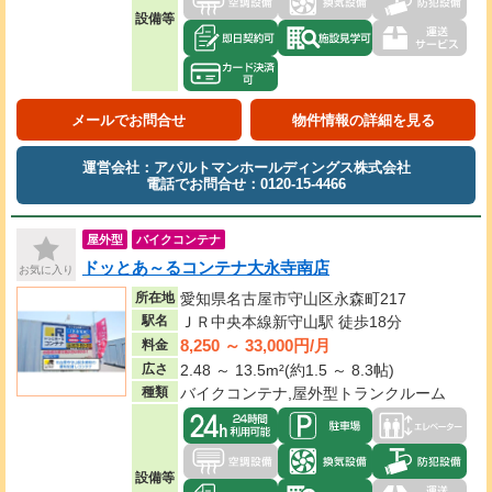
設備等
メールでお問合せ
物件情報の詳細を見る
運営会社：アパルトマンホールディングス株式会社
電話でお問合せ：0120-15-4466
屋外型
バイクコンテナ
ドッとあ～るコンテナ大永寺南店
お気に入り
所在地
愛知県名古屋市守山区永森町217
駅名
ＪＲ中央本線新守山駅 徒歩18分
8,250 ～ 33,000円/月
料金
広さ
2.48 ～ 13.5m²(約1.5 ～ 8.3帖)
種類
バイクコンテナ,屋外型トランクルーム
設備等