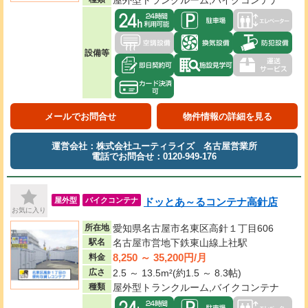
屋外型トランクルーム,バイクコンテナ
設備等
メールでお問合せ
物件情報の詳細を見る
運営会社：株式会社ユーティライズ 名古屋営業所
電話でお問合せ：0120-949-176
ドッとあ～るコンテナ高針店
屋外型
バイクコンテナ
お気に入り
所在地
愛知県名古屋市名東区高針１丁目606
駅名
名古屋市営地下鉄東山線上社駅
8,250 ～ 35,200円/月
料金
広さ
2.5 ～ 13.5m²(約1.5 ～ 8.3帖)
種類
屋外型トランクルーム,バイクコンテナ