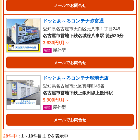
メールでお問合せ
ドッとあ～るコンテナ弥富通
愛知県名古屋市天白区元八事１丁目249
名古屋市営地下鉄名城線八事駅 徒歩20分
3,630円/月～
屋外型
種類
メールでお問合せ
ドッとあ～るコンテナ瑠璃光店
愛知県名古屋市北区真畔町49番
名古屋市営地下鉄上飯田線上飯田駅
9,900円/月～
屋外型
種類
メールでお問合せ
28件中
：1～10件目までを表示中