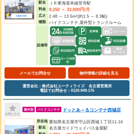
駅名
ＪＲ東海道本線笠寺駅
8,250 ～ 33,000円/月
料金
広さ
2.48 ～ 13.5m²(約1.5 ～ 8.3帖)
種類
バイクコンテナ,屋外型トランクルーム
設備等
メールでお問合せ
物件情報の詳細を見る
運営会社：株式会社ユーティライズ 名古屋営業所
電話でお問合せ：0120-949-176
ドッとあ～るコンテナ西城店
屋外型
バイクコンテナ
お気に入り
所在地
愛知県名古屋市守山区西城１丁目11-16
駅名
名古屋ガイドウェイバス金屋駅