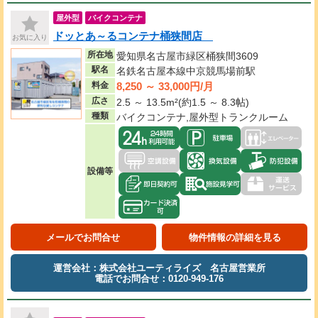
屋外型
バイクコンテナ
ドッとあ～るコンテナ桶狭間店
お気に入り
所在地
愛知県名古屋市緑区桶狭間3609
駅名
名鉄名古屋本線中京競馬場前駅
8,250 ～ 33,000円/月
料金
広さ
2.5 ～ 13.5m²(約1.5 ～ 8.3帖)
種類
バイクコンテナ,屋外型トランクルーム
設備等
メールでお問合せ
物件情報の詳細を見る
運営会社：株式会社ユーティライズ 名古屋営業所
電話でお問合せ：0120-949-176