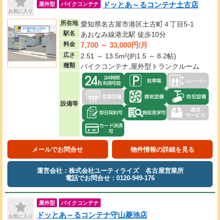
ドッとあ～るコンテナ土古店
屋外型
バイクコンテナ
お気に入り
所在地
愛知県名古屋市港区土古町４丁目5-1
駅名
あおなみ線港北駅 徒歩10分
7,700 ～ 33,000円/月
料金
広さ
2.51 ～ 13.5m²(約1.5 ～ 8.2帖)
種類
バイクコンテナ,屋外型トランクルーム
設備等
メールでお問合せ
物件情報の詳細を見る
運営会社：株式会社ユーティライズ 名古屋営業所
電話でお問合せ：0120-949-176
屋外型
バイクコンテナ
ドッとあ～るコンテナ守山菱池店
お気に入り