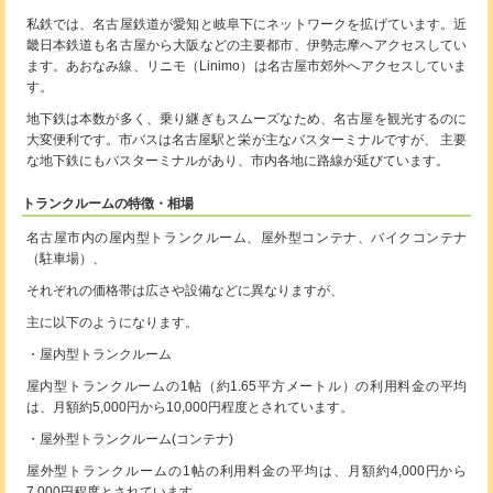
私鉄では、名古屋鉄道が愛知と岐阜下にネットワークを拡げています。近
畿日本鉄道も名古屋から大阪などの主要都市、伊勢志摩へアクセスしてい
ます。あおなみ線、リニモ（Linimo）は名古屋市郊外へアクセスしていま
す。
地下鉄は本数が多く、乗り継ぎもスムーズなため、名古屋を観光するのに
大変便利です。市バスは名古屋駅と栄が主なバスターミナルですが、 主要
な地下鉄にもバスターミナルがあり、市内各地に路線が延びています。
トランクルームの特徴・相場
名古屋市内の屋内型トランクルーム、屋外型コンテナ、バイクコンテナ
（駐車場）、
それぞれの価格帯は広さや設備などに異なりますが、
主に以下のようになります。
・屋内型トランクルーム
屋内型トランクルームの1帖（約1.65平方メートル）の利用料金の平均
は、月額約5,000円から10,000円程度とされています。
・屋外型トランクルーム(コンテナ)
屋外型トランクルームの1帖の利用料金の平均は、月額約4,000円から
7,000円程度とされています。