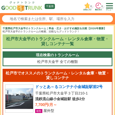
0
0
千葉県
千葉県松戸市大金平のトランクルーム｜料金・広さ・おすすめ施設を比較【2026年最新】
松戸市大金平のトランクルームの検索、比較ならグッドトランク！
松戸市大金平のトランクルーム・レンタル倉庫・物置・
貸しコンテナ一覧
現在検索のトランクルーム
松戸市大金平
全ての種類
松戸市でオススメのトランクルーム・レンタル倉庫・物置・
貸しコンテナ
ドッとあ～るコンテナ小金城趾駅前2号
千葉県松戸市大金平３丁目210-1
流鉄流山線小金城趾駅 徒歩2分
7,700円/月～
屋外型
種類