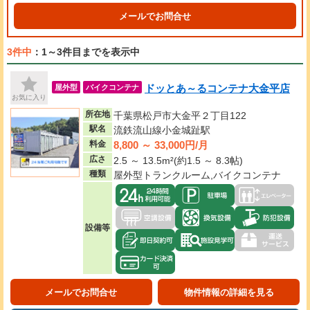
メールでお問合せ
3件中
：1～3件目までを表示中
ドッとあ～るコンテナ大金平店
屋外型
バイクコンテナ
お気に入り
所在地
千葉県松戸市大金平２丁目122
駅名
流鉄流山線小金城趾駅
8,800 ～ 33,000円/月
料金
広さ
2.5 ～ 13.5m²(約1.5 ～ 8.3帖)
種類
屋外型トランクルーム,バイクコンテナ
設備等
メールでお問合せ
物件情報の詳細を見る