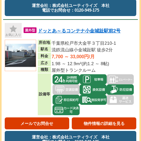
運営会社：株式会社ユーティライズ 本社
電話でお問合せ：0120-949-175
ドッとあ～るコンテナ小金城趾駅前2号
屋外型
お気に入り
所在地
千葉県松戸市大金平３丁目210-1
駅名
流鉄流山線小金城趾駅 徒歩2分
7,700 ～ 33,000円/月
料金
広さ
1.98 ～ 12.9m²(約1.2 ～ 8帖)
種類
屋外型トランクルーム
設備等
メールでお問合せ
物件情報の詳細を見る
運営会社：株式会社ユーティライズ 本社