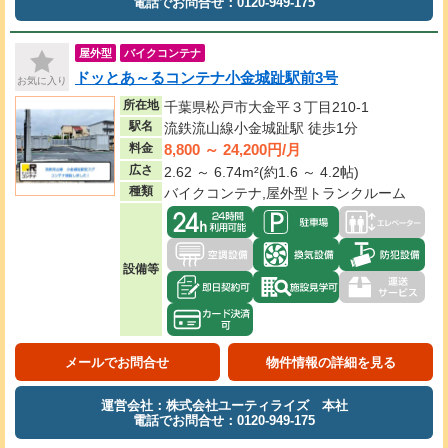
電話でお問合せ：0120-949-175
屋外型
バイクコンテナ
ドッとあ～るコンテナ小金城趾駅前3号
お気に入り
所在地
千葉県松戸市大金平３丁目210-1
駅名
流鉄流山線小金城趾駅 徒歩1分
8,800 ～ 24,200円/月
料金
広さ
2.62 ～ 6.74m²(約1.6 ～ 4.2帖)
種類
バイクコンテナ,屋外型トランクルーム
設備等
メールでお問合せ
物件情報の詳細を見る
運営会社：株式会社ユーティライズ 本社
電話でお問合せ：0120-949-175