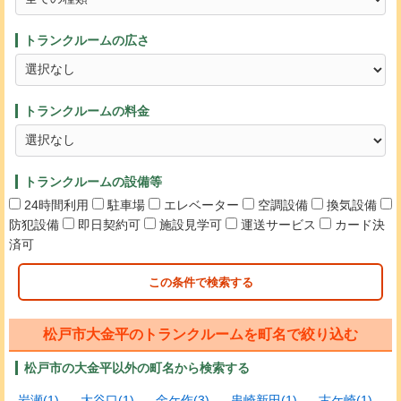
トランクルームの広さ
トランクルームの料金
トランクルームの設備等
24時間利用
駐車場
エレベーター
空調設備
換気設備
防犯設備
即日契約可
施設見学可
運送サービス
カード決
済可
この条件で検索する
松戸市大金平のトランクルームを町名で絞り込む
松戸市の大金平以外の町名から検索する
岩瀬(1)
大谷口(1)
金ケ作(3)
串崎新田(1)
古ケ崎(1)