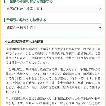
千葉県の市区町村から検索する
千葉県の路線から検索する
小金城趾駅(千葉県)の地域情報
流鉄流山線小金城趾駅は、千葉県松戸市大金平にあります。松戸市は、東
京のベットタウンとして発展し、千葉県内では千葉市、船橋市に次いで三
番目に人口が多く、全国的にも政令指定都市・中核市・特例市では無い市
では日本一の人口となっています。
小金城趾駅は、馬橋方面と流山方面の乗り場があります。駅前は郊外型の
閑静な住宅街となっていて、畑もあります。南西側出口は、新坂川をまた
いで向う側に出られるようになっている歩道橋とつながっています。駅名
は、小金城（室町時代にできた平山城、安土桃山時代に廃城）の跡に由来
します。小金城の一部は、大谷口歴史公園（駅の北東方面）として整備さ
れています。
駅の南西部は県立高校や病院があり、北東部は松戸市大金平消防署や郵便
局があります。乗り入れバス路線は無く、駅から北西に徒歩で５分ほどの