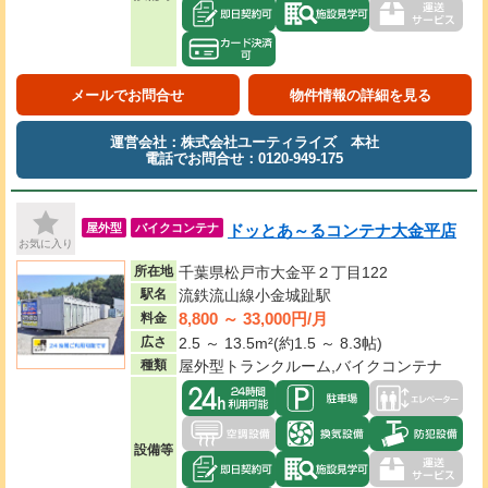
メールでお問合せ
物件情報の詳細を見る
運営会社：株式会社ユーティライズ 本社
電話でお問合せ：0120-949-175
ドッとあ～るコンテナ大金平店
屋外型
バイクコンテナ
お気に入り
所在地
千葉県松戸市大金平２丁目122
駅名
流鉄流山線小金城趾駅
8,800 ～ 33,000円/月
料金
広さ
2.5 ～ 13.5m²(約1.5 ～ 8.3帖)
種類
屋外型トランクルーム,バイクコンテナ
設備等