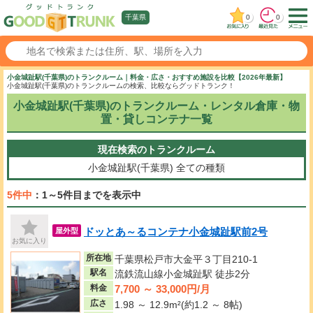
0
0
千葉県
小金城趾駅(千葉県)のトランクルーム｜料金・広さ・おすすめ施設を比較【2026年最新】
小金城趾駅(千葉県)のトランクルームの検索、比較ならグッドトランク！
小金城趾駅(千葉県)のトランクルーム・レンタル倉庫・物
置・貸しコンテナ一覧
現在検索のトランクルーム
小金城趾駅(千葉県)
全ての種類
5件中
：1～5件目までを表示中
ドッとあ～るコンテナ小金城趾駅前2号
屋外型
お気に入り
所在地
千葉県松戸市大金平３丁目210-1
駅名
流鉄流山線小金城趾駅 徒歩2分
7,700 ～ 33,000円/月
料金
広さ
1.98 ～ 12.9m²(約1.2 ～ 8帖)