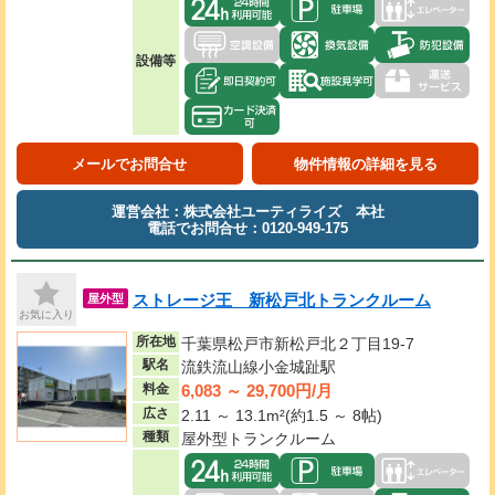
設備等
メールでお問合せ
物件情報の詳細を見る
運営会社：株式会社ユーティライズ 本社
電話でお問合せ：0120-949-175
ストレージ王 新松戸北トランクルーム
屋外型
お気に入り
所在地
千葉県松戸市新松戸北２丁目19-7
駅名
流鉄流山線小金城趾駅
6,083 ～ 29,700円/月
料金
広さ
2.11 ～ 13.1m²(約1.5 ～ 8帖)
種類
屋外型トランクルーム