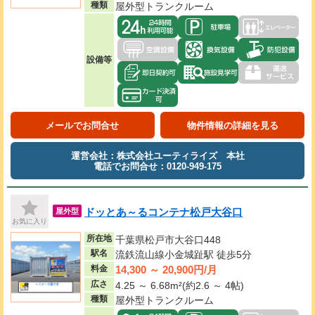
種類
屋外型トランクルーム
設備等
メールでお問合せ
物件情報の詳細を見る
運営会社：株式会社ユーティライズ 本社
電話でお問合せ：0120-949-175
ドッとあ～るコンテナ松戸大谷口
屋外型
お気に入り
所在地
千葉県松戸市大谷口448
駅名
流鉄流山線小金城趾駅 徒歩5分
14,300 ～ 20,900円/月
料金
広さ
4.25 ～ 6.68m²(約2.6 ～ 4帖)
種類
屋外型トランクルーム