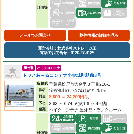
設備等
メールでお問合せ
物件情報の詳細を見る
運営会社：株式会社ストレージ王
電話でお問合せ：0120-27-4185
屋外型
バイクコンテナ
ドッとあ～るコンテナ小金城趾駅前3号
お気に入り
所在地
千葉県松戸市大金平３丁目210-1
駅名
流鉄流山線小金城趾駅 徒歩1分
8,800 ～ 24,200円/月
料金
広さ
2.62 ～ 6.74m²(約1.6 ～ 4.2帖)
種類
バイクコンテナ,屋外型トランクルーム
設備等