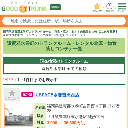
0
0
福岡県
福岡県遠賀郡水巻町のトランクルーム｜料金・広さ・おすすめ施設を比較【2026年最新】
遠賀郡水巻町のトランクルームの検索、比較ならグッドトランク！
遠賀郡水巻町のトランクルーム・レンタル倉庫・物置・
貸しコンテナ一覧
現在検索のトランクルーム
遠賀郡水巻町
全ての種類
1件中
：1～1件目までを表示中
U-SPACE水巻吉田西店
屋外型
お気に入り
福岡県遠賀郡水巻町吉田西４丁目1727番
所在地
28
駅名
ＪＲ筑豊本線東水巻駅 徒歩10分
3,900 ～ 36,300円/月
料金