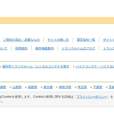
ご契約の流れ・必要なもの
サイトの使い方
運営会社一覧
サイト
ついて
利用規約
物件掲載案内
トランクルームのブログ
トラン
屋外型トランクルーム・レンタルコンテナを探す
バイクコンテナ・バイクガ
城県
山形県
福島県
東京都
神奈川県
埼玉県
千葉県
茨
山県
愛知県
静岡県
岐阜県
三重県
大阪府
兵庫県
京都
Cookieを使用します。Cookieの使用に関する詳細は「
プライバシーポリシー
」を
根県
香川県
愛媛県
高知県
福岡県
宮崎県
熊本県
大分
い。