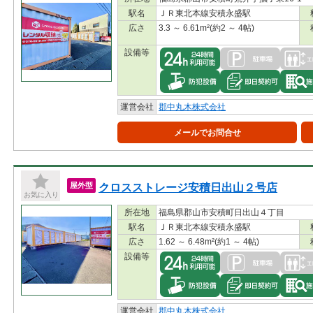
駅名
ＪＲ東北本線安積永盛駅
広さ
3.3 ～ 6.61m²(約2 ～ 4帖)
設備等
運営会社
郡中丸木株式会社
メールでお問合せ
クロスストレージ安積日出山２号店
屋外型
お気に入り
所在地
福島県郡山市安積町日出山４丁目
駅名
ＪＲ東北本線安積永盛駅
広さ
1.62 ～ 6.48m²(約1 ～ 4帖)
設備等
運営会社
郡中丸木株式会社