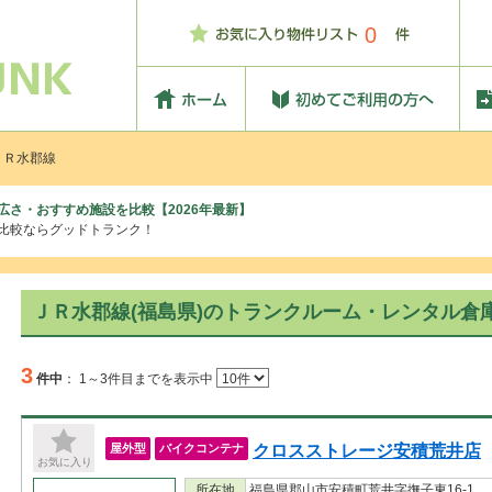
0
ＪＲ水郡線
広さ・おすすめ施設を比較【2026年最新】
、比較ならグッドトランク！
ＪＲ水郡線(福島県)のトランクルーム・レンタル倉
3
件中
：
1～3件目までを表示中
クロスストレージ安積荒井店
屋外型
バイクコンテナ
お気に入り
所在地
福島県郡山市安積町荒井字撫子東16-1