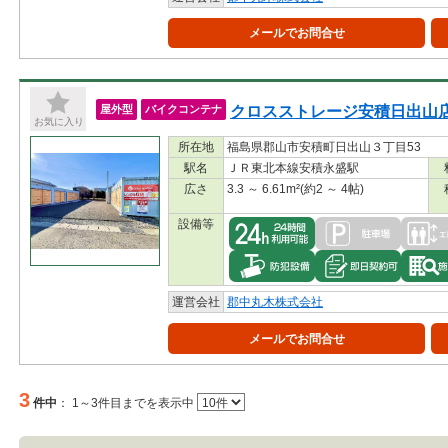
メールでお問合せ
クロスストレージ安積日出山
屋外型
バイクコンテナ
お気に入り
所在地
福島県郡山市安積町日出山３丁目53
駅名
ＪＲ東北本線安積永盛駅
広さ
3.3 ～ 6.61m²(約2 ～ 4帖)
設備等
運営会社
郡中丸木株式会社
メールでお問合せ
3
件中
：
1～3件目までを表示中