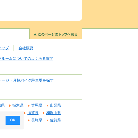
マップ
会社概要
クルームについてのよくある質問
レージ・月極バイク駐車場を探す
城県
栃木県
群馬県
山梨県
府
奈良県
滋賀県
和歌山県
OK
県
鹿児島県
長崎県
佐賀県