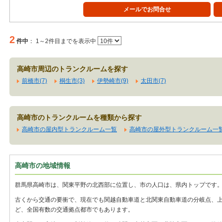
メールでお問合せ
2
件中
：
1～2件目までを表示中
高崎市周辺のトランクルームを探す
前橋市(7)
桐生市(3)
伊勢崎市(9)
太田市(7)
高崎市のトランクルームを種類から探す
高崎市の屋内型トランクルーム一覧
高崎市の屋外型トランクルーム一
高崎市の地域情報
群馬県高崎市は、関東平野の北西部に位置し、市の人口は、県内トップです
古くから交通の要衝で、現在でも関越自動車道と北関東自動車道の分岐点、
ど、全国有数の交通拠点都市でもあります。