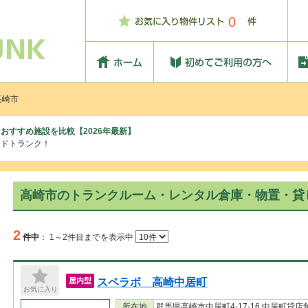
0
高崎市
おすすめ施設を比較【2026年最新】
ッドトランク！
高崎市のトランクルーム・レンタル倉庫・物置・貸
2
件中
：
1～2件目までを表示中
スペラボ 高崎中居町
屋内型
お気に入り
所在地
群馬県高崎市中居町4-17-16 中居町貸店舗