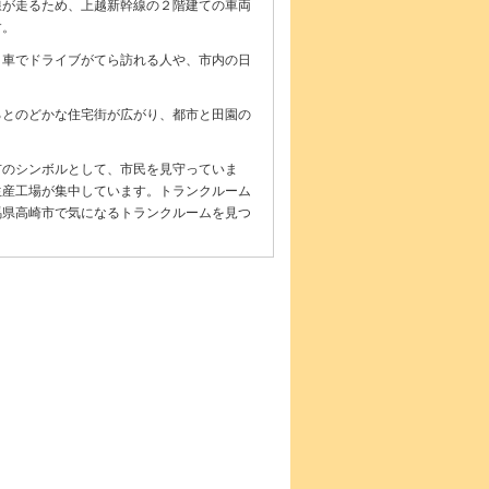
線が走るため、上越新幹線の２階建ての車両
す。
、車でドライブがてら訪れる人や、市内の日
るとのどかな住宅街が広がり、都市と田園の
市のシンボルとして、市民を見守っていま
生産工場が集中しています。トランクルーム
馬県高崎市で気になるトランクルームを見つ