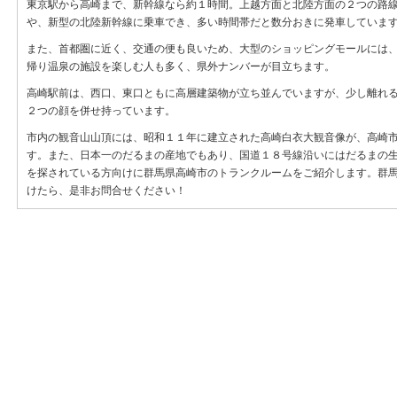
東京駅から高崎まで、新幹線なら約１時間。上越方面と北陸方面の２つの路
や、新型の北陸新幹線に乗車でき、多い時間帯だと数分おきに発車していま
また、首都圏に近く、交通の便も良いため、大型のショッピングモールには
帰り温泉の施設を楽しむ人も多く、県外ナンバーが目立ちます。
高崎駅前は、西口、東口ともに高層建築物が立ち並んでいますが、少し離れ
２つの顔を併せ持っています。
市内の観音山山頂には、昭和１１年に建立された高崎白衣大観音像が、高崎
す。また、日本一のだるまの産地でもあり、国道１８号線沿いにはだるまの
を探されている方向けに群馬県高崎市のトランクルームをご紹介します。群
けたら、是非お問合せください！