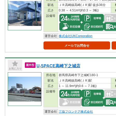
駅名
ＪＲ高崎線高崎(ＪＲ)駅 徒歩36分
広さ
0.38 ～ 4.51m²(約0.3 ～ 3帖)
設備等
運営会社
株式会社UKCorporation
メールでお問合せ
U-SPACE高崎下之城店
屋外型
お気に入り
所在地
群馬県高崎市下之城町180-1
駅名
ＪＲ高崎線高崎(ＪＲ)駅
広さ
1 ～ 11.9m²(約0.6 ～ 7.1帖)
設備等
運営会社
三協フロンテア株式会社