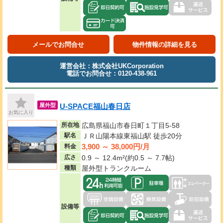
メールでお問合せ
物件情報の詳細を見る
運営会社：株式会社UKCorporation
電話でお問合せ：0120-438-961
U-SPACE福山春日店
屋外型
お気に入り
所在地
広島県福山市春日町１丁目5-58
駅名
ＪＲ山陽本線東福山駅 徒歩20分
3,900 ～ 38,000円/月
料金
広さ
0.9 ～ 12.4m²(約0.5 ～ 7.7帖)
種類
屋外型トランクルーム
設備等