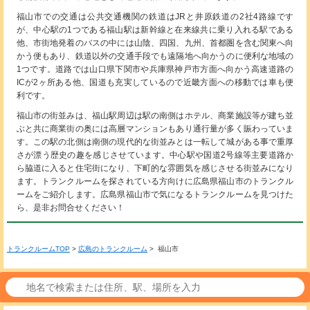
福山市での交通は公共交通機関の鉄道はJRと井原鉄道の2社4路線です
が、中心駅の1つである福山駅は新幹線と在来線共に乗り入れる駅である
他、市街地発着のバスの中には山陰、四国、九州、首都圏を含む関東へ向
かう便もあり、鉄道以外の交通手段でも遠隔地へ向かうのに便利な地域の
1つです。道路では山口県下関市や兵庫県神戸市方面へ向かう高速道路の
ICが2ヶ所ある他、国道も充実しているので近畿方面への移動では車も便
利です。
福山市の街並みは、福山駅周辺は駅の南側はホテル、商業施設等が建ち並
ぶと共に商業街の奥には高層マンションもあり通行量が多く賑わっていま
す。この駅の北側は南側の現代的な街並みとは一転して城がある事で重厚
さが漂う歴史の趣を感じさせています。中心駅や国道2号線等主要道路か
ら脇道に入ると住宅街になり、下町的な雰囲気を感じさせる街並みになり
ます。トランクルームを探されている方向けに広島県福山市のトランクル
ームをご紹介します。広島県福山市で気になるトランクルームを見つけた
ら、是非お問合せください！
トランクルームTOP
>
広島のトランクルーム
> 福山市