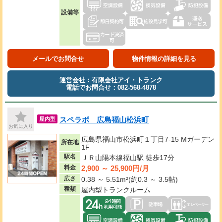
設備等
メールでお問合せ
物件情報の詳細を見る
運営会社：有限会社アイ・トランク
電話でお問合せ：082-568-4878
スペラボ 広島福山松浜町
屋内型
お気に入り
広島県福山市松浜町１丁目7-15 Mガーデン
所在地
1F
駅名
ＪＲ山陽本線福山駅 徒歩17分
2,900 ～ 25,900円/月
料金
広さ
0.38 ～ 5.51m²(約0.3 ～ 3.5帖)
種類
屋内型トランクルーム