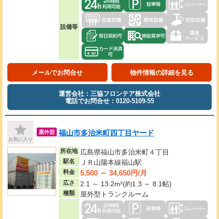
設備等
メールでお問合せ
物件情報の詳細を見る
運営会社：三協フロンテア株式会社
電話でお問合せ：0120-5109-55
福山市多治米町四丁目ヤード
屋外型
お気に入り
所在地
広島県福山市多治米町４丁目
駅名
ＪＲ山陽本線福山駅
5,500 ～ 34,650円/月
料金
広さ
2.1 ～ 13.2m²(約1.3 ～ 8.1帖)
種類
屋外型トランクルーム