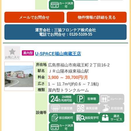
メールでお問合せ
物件情報の詳細を見る
運営会社：三協フロンテア株式会社
電話でお問合せ：0120-5109-55
U-SPACE福山南蔵王店
屋内型
お気に入り
所在地
広島県福山市南蔵王町２丁目16-2
駅名
ＪＲ山陽本線東福山駅
3,900 ～ 39,700円/月
料金
広さ
1 ～ 11.7m²(約0.6 ～ 7.1帖)
種類
屋内型トランクルーム
設備等