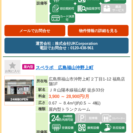
設備等
メールでお問合せ
物件情報の詳細を見る
運営会社：株式会社UKCorporation
電話でお問合せ：0120-438-961
スペラボ 広島福山沖野上町
屋内型
お気に入り
広島県福山市沖野上町２丁目1-12 福島店
所在地
舗1F
駅名
ＪＲ山陽本線福山駅 徒歩33分
3,900 ～ 28,900円/月
料金
広さ
0.67 ～ 8.4m²(約0.5 ～ 4帖)
種類
屋内型トランクルーム
設備等