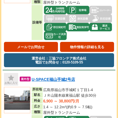
種類
屋外型トランクルーム
設備等
メールでお問合せ
物件情報の詳細を見る
運営会社：三協フロンテア株式会社
電話でお問合せ：0120-5109-55
U-SPACE福山手城2号店
屋外型
お気に入り
所在地
広島県福山市手城町１丁目1-4
駅名
ＪＲ山陽本線東福山駅 徒歩30分
6,900 ～ 38,800円/月
料金
広さ
1.4 ～ 12.2m²(約0.9 ～ 7.5帖)
種類
屋外型トランクルーム