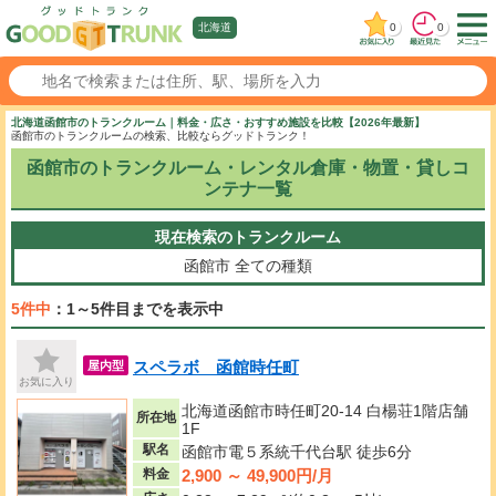
0
0
北海道
北海道函館市のトランクルーム｜料金・広さ・おすすめ施設を比較【2026年最新】
函館市のトランクルームの検索、比較ならグッドトランク！
函館市のトランクルーム・レンタル倉庫・物置・貸しコ
ンテナ一覧
現在検索のトランクルーム
函館市
全ての種類
5件中
：1～5件目までを表示中
スペラボ 函館時任町
屋内型
お気に入り
北海道函館市時任町20-14 白楊荘1階店舗
所在地
1F
駅名
函館市電５系統千代台駅 徒歩6分
2,900 ～ 49,900円/月
料金