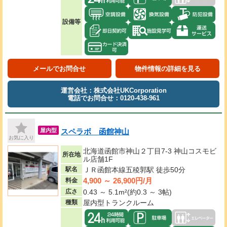
設備等
メールでお問合せ
物件情報の詳細を見る
運営会社：株式会社UKCorporation
電話でお問合せ：0120-438-961
スペラボ 函館神山
屋内型
お気に入り
北海道函館市神山２丁目7-3 神山コスモビ
所在地
ル店舗1F
駅名
ＪＲ函館本線五稜郭駅 徒歩50分
4,900 ～ 26,900円/月
料金
広さ
0.43 ～ 5.1m²(約0.3 ～ 3帖)
種類
屋内型トランクルーム