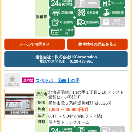
設備等
メールでお問合せ
物件情報の詳細を見る
運営会社：株式会社UKCorporation
電話でお問合せ：0120-438-961
スペラボ 函館山の手
屋内型
お気に入り
北海道函館市山の手１丁目1-10 アシスト
所在地
函館ヒルズB館1F
駅名
函館市電５系統堀川町駅 徒歩26分
1,900 ～ 35,900円/月
料金
広さ
0.47 ～ 5.94m²(約0.3 ～ 4帖)
種類
屋内型トランクルーム