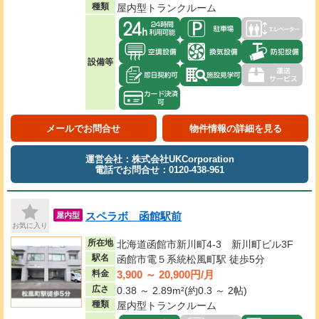
種類
屋内型トランクルーム
設備等
メールでお問合せ
物件情報の詳細を見る
運営会社：株式会社UKCorporation
電話でお問合せ：0120-438-961
スペラボ 函館駅前
屋内型
お気に入り
所在地
北海道函館市新川町4-3 新川町ビル3F
駅名
函館市電５系統松風町駅 徒歩5分
3,900 ～ 20,900円/月
料金
広さ
0.38 ～ 2.89m²(約0.3 ～ 2帖)
種類
屋内型トランクルーム