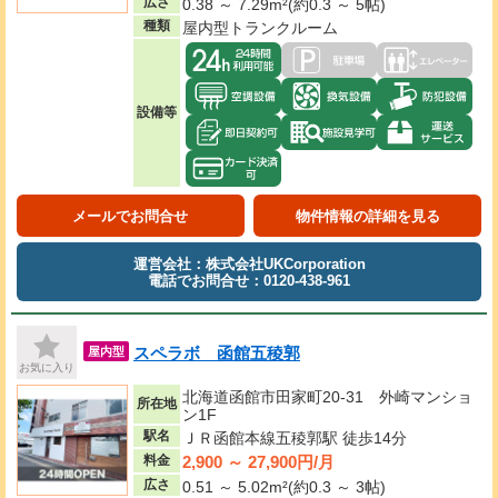
広さ
0.38 ～ 7.29m²(約0.3 ～ 5帖)
種類
屋内型トランクルーム
設備等
メールでお問合せ
物件情報の詳細を見る
運営会社：株式会社UKCorporation
電話でお問合せ：0120-438-961
スペラボ 函館五稜郭
屋内型
お気に入り
北海道函館市田家町20-31 外崎マンショ
所在地
ン1F
駅名
ＪＲ函館本線五稜郭駅 徒歩14分
2,900 ～ 27,900円/月
料金
広さ
0.51 ～ 5.02m²(約0.3 ～ 3帖)