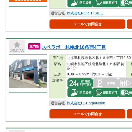
運営会社
株式会社NORTH SIDE
メールでお問合せ
スペラボ 札幌北16条西4丁目
屋内型
お気に入り
所在地
北海道札幌市北区北１６条西４丁目2-30
駅名
札幌市営地下鉄南北線北１８条駅 徒
歩2分
広さ
0.38 ～ 8.99m²(約0.3 ～ 6帖)
設備等
運営会社
株式会社UKCorporation
メールでお問合せ