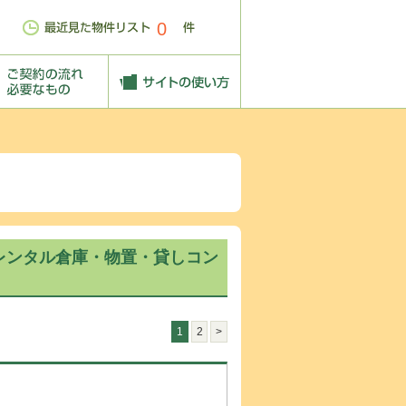
0
レンタル倉庫・物置・貸しコン
1
2
>