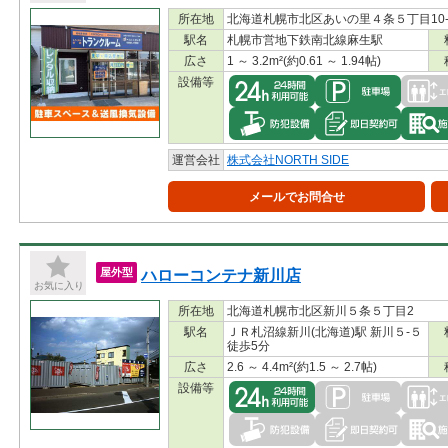
所在地
北海道札幌市北区あいの里４条５丁目10-
駅名
札幌市営地下鉄南北線麻生駅
広さ
1 ～ 3.2m²(約0.61 ～ 1.94帖)
設備等
運営会社
株式会社NORTH SIDE
メールでお問合せ
ハローコンテナ新川店
屋外型
お気に入り
所在地
北海道札幌市北区新川５条５丁目2
駅名
ＪＲ札沼線新川(北海道)駅 新川５-５
徒歩5分
広さ
2.6 ～ 4.4m²(約1.5 ～ 2.7帖)
設備等