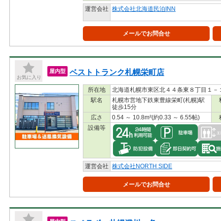
運営会社
株式会社北海道民泊INN
メールでお問合せ
ベストトランク札幌栄町店
屋内型
お気に入り
所在地
北海道札幌市東区北４４条東８丁目１－
駅名
札幌市営地下鉄東豊線栄町(札幌)駅
徒歩15分
広さ
0.54 ～ 10.8m²(約0.33 ～ 6.55帖)
設備等
運営会社
株式会社NORTH SIDE
メールでお問合せ