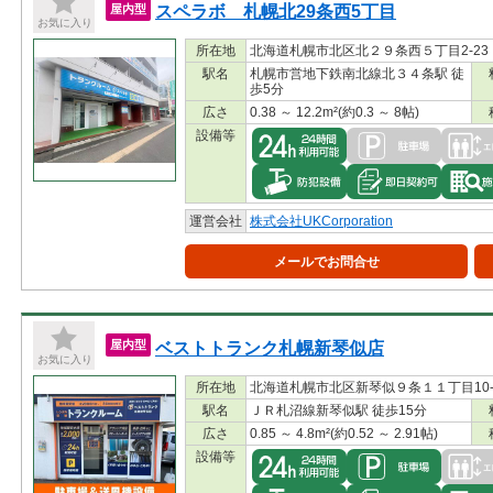
スペラボ 札幌北29条西5丁目
屋内型
お気に入り
所在地
北海道札幌市北区北２９条西５丁目2-23
駅名
札幌市営地下鉄南北線北３４条駅 徒
歩5分
広さ
0.38 ～ 12.2m²(約0.3 ～ 8帖)
設備等
運営会社
株式会社UKCorporation
メールでお問合せ
ベストトランク札幌新琴似店
屋内型
お気に入り
所在地
北海道札幌市北区新琴似９条１１丁目10-
駅名
ＪＲ札沼線新琴似駅 徒歩15分
広さ
0.85 ～ 4.8m²(約0.52 ～ 2.91帖)
設備等