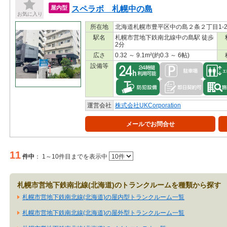
スペラボ 札幌中の島
屋内型
お気に入り
所在地
北海道札幌市豊平区中の島２条２丁目1-2
駅名
札幌市営地下鉄南北線中の島駅 徒歩
2分
広さ
0.32 ～ 9.1m²(約0.3 ～ 6帖)
設備等
運営会社
株式会社UKCorporation
メールでお問合せ
11
件中
：
1～10件目までを表示中
札幌市営地下鉄南北線(北海道)のトランクルームを種類から探す
札幌市営地下鉄南北線(北海道)の屋内型トランクルーム一覧
札幌市営地下鉄南北線(北海道)の屋外型トランクルーム一覧