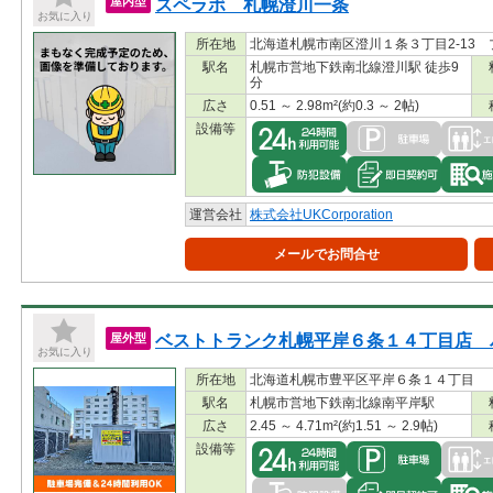
スペラボ 札幌澄川一条
屋内型
お気に入り
所在地
北海道札幌市南区澄川１条３丁目2-13 
駅名
札幌市営地下鉄南北線澄川駅 徒歩9
分
広さ
0.51 ～ 2.98m²(約0.3 ～ 2帖)
設備等
運営会社
株式会社UKCorporation
メールでお問合せ
ベストトランク札幌平岸６条１４丁目店 
屋外型
お気に入り
所在地
北海道札幌市豊平区平岸６条１４丁目
駅名
札幌市営地下鉄南北線南平岸駅
広さ
2.45 ～ 4.71m²(約1.51 ～ 2.9帖)
設備等