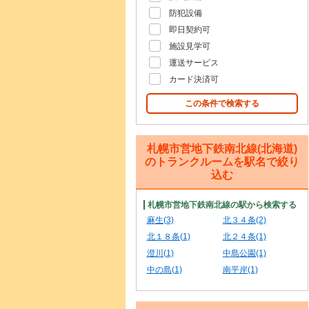
防犯設備
即日契約可
施設見学可
運送サービス
カード決済可
この条件で検索する
札幌市営地下鉄南北線(北海道)
のトランクルームを駅名で絞り
込む
札幌市営地下鉄南北線の駅から検索する
麻生(3)
北３４条(2)
北１８条(1)
北２４条(1)
澄川(1)
中島公園(1)
中の島(1)
南平岸(1)