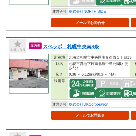
運営会社
株式会社NORTH SIDE
メールでお問合せ
スペラボ 札幌中央南8条
屋内型
お気に入り
所在地
北海道札幌市中央区南８条西１丁目13
駅名
札幌市営地下鉄南北線中島公園駅 徒
歩5分
広さ
0.38 ～ 6.12m²(約0.3 ～ 4帖)
設備等
運営会社
株式会社UKCorporation
メールでお問合せ