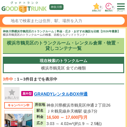
0
0
神奈川県
神奈川県横浜市鶴見区のトランクルーム｜料金・広さ・おすすめ施設を比較【2026年最新】
横浜市鶴見区のトランクルームの検索、比較ならグッドトランク！
横浜市鶴見区のトランクルーム・レンタル倉庫・物置・
貸しコンテナ一覧
現在検索のトランクルーム
横浜市鶴見区
全ての種類
3件中
：1～3件目までを表示中
GRANDYレンタルBOX仲通
屋外型
お気に入り
所在地
神奈川県横浜市鶴見区仲通２丁目26
キャンペーン中
駅名
ＪＲ鶴見線弁天橋駅 徒歩7分
16,500 ～ 17,600円/月
料金
広さ
3.03 ～ 4.02m²(約1.9 ～ 2.5帖)