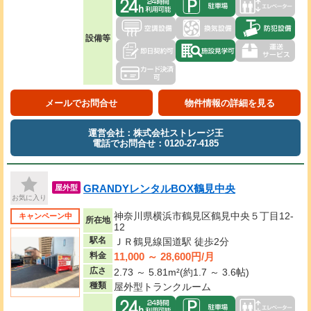
設備等
メールでお問合せ
物件情報の詳細を見る
運営会社：株式会社ストレージ王
電話でお問合せ：0120-27-4185
GRANDYレンタルBOX鶴見中央
屋外型
お気に入り
神奈川県横浜市鶴見区鶴見中央５丁目12-
キャンペーン中
所在地
12
駅名
ＪＲ鶴見線国道駅 徒歩2分
11,000 ～ 28,600円/月
料金
広さ
2.73 ～ 5.81m²(約1.7 ～ 3.6帖)
種類
屋外型トランクルーム