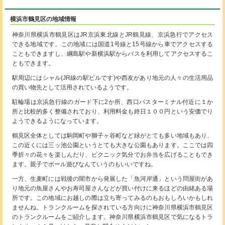
横浜市鶴見区の地域情報
神奈川県横浜市鶴見区はJR京浜東北線とJR鶴見線、京浜急行でアクセス
できる地域です。この地域には国道1号線と15号線から車でアクセスする
こともできますし、綱島駅や新横浜駅からバスを利用してアクセスするこ
ともできます。
駅周辺にはシャル(JR線の駅ビルです)や西友があり地元の人々の生活用品
の買い物先として活用されているようです。
駐輪場は京浜急行線のガード下に2か所、西口バスターミナル付近に１か
所と比較的多く整備されており、利用料金も終日１００円という安価でり
ようできるようになっています。
鶴見区全体としては駒岡町や獅子ヶ谷町など緑がとても多い地域もあり、
この近くには三ッ池公園というとても大きな公園もあります。ここでは四
季折々の花々を楽しんだり、ピクニック気分でお弁当を広げることもでき
ます。親子でボール遊びなんていうのもいいですね。
一方、生麦町には戦後の闇市から発展した「魚河岸通」という問屋街があ
り地元の魚屋さんやお寿司屋さんなどが買い付けに来るほどの由緒ある場
所です。この地域にお越しの際は立ち寄ってみるのもおもしろいかもしれ
ませんね。トランクルームを探されている方向けに神奈川県横浜市鶴見区
のトランクルームをご紹介します。神奈川県横浜市鶴見区で気になるトラ