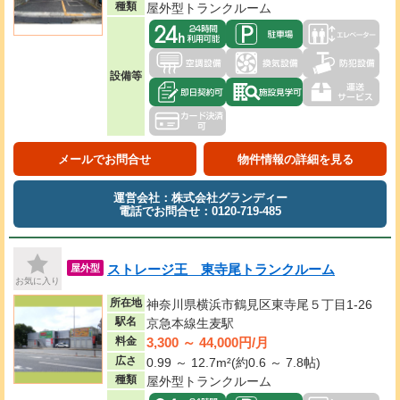
種類
屋外型トランクルーム
設備等
メールでお問合せ
物件情報の詳細を見る
運営会社：株式会社グランディー
電話でお問合せ：0120-719-485
ストレージ王 東寺尾トランクルーム
屋外型
お気に入り
所在地
神奈川県横浜市鶴見区東寺尾５丁目1-26
駅名
京急本線生麦駅
3,300 ～ 44,000円/月
料金
広さ
0.99 ～ 12.7m²(約0.6 ～ 7.8帖)
種類
屋外型トランクルーム