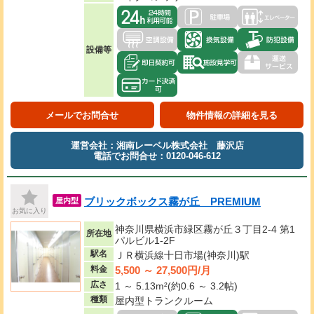
設備等
メールでお問合せ
物件情報の詳細を見る
運営会社：湘南レーベル株式会社 藤沢店
電話でお問合せ：0120-046-612
ブリックボックス霧が丘 PREMIUM
屋内型
お気に入り
神奈川県横浜市緑区霧が丘３丁目2-4 第1
所在地
パルビル1-2F
駅名
ＪＲ横浜線十日市場(神奈川)駅
5,500 ～ 27,500円/月
料金
広さ
1 ～ 5.13m²(約0.6 ～ 3.2帖)
種類
屋内型トランクルーム