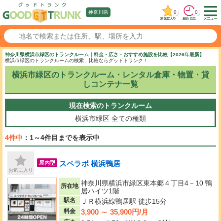
0
0
神奈川県
神奈川県横浜市緑区のトランクルーム｜料金・広さ・おすすめ施設を比較【2026年最新】
横浜市緑区のトランクルームの検索、比較ならグッドトランク！
横浜市緑区のトランクルーム・レンタル倉庫・物置・貸
しコンテナ一覧
現在検索のトランクルーム
横浜市緑区
全ての種類
4件中
：1～4件目までを表示中
スペラボ 横浜鴨居
屋内型
お気に入り
神奈川県横浜市緑区東本郷４丁目4－10 鴨
所在地
居ハイツ1階
駅名
ＪＲ横浜線鴨居駅 徒歩15分
3,900 ～ 35,900円/月
料金