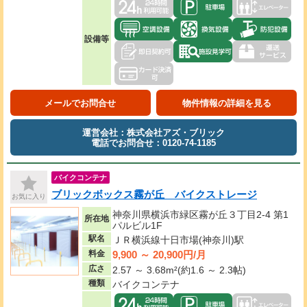
設備等
メールでお問合せ
物件情報の詳細を見る
運営会社：株式会社アズ・ブリック
電話でお問合せ：0120-74-1185
バイクコンテナ
ブリックボックス霧が丘 バイクストレージ
お気に入り
神奈川県横浜市緑区霧が丘３丁目2-4 第1
所在地
パルビル1F
駅名
ＪＲ横浜線十日市場(神奈川)駅
9,900 ～ 20,900円/月
料金
広さ
2.57 ～ 3.68m²(約1.6 ～ 2.3帖)
種類
バイクコンテナ