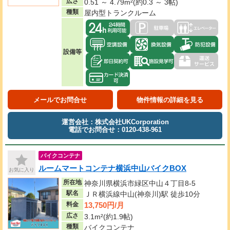
広さ
0.51 ～ 4.79m²(約0.3 ～ 3帖)
種類
屋内型トランクルーム
設備等
メールでお問合せ
物件情報の詳細を見る
運営会社：株式会社UKCorporation
電話でお問合せ：0120-438-961
バイクコンテナ
ルームマートコンテナ横浜中山バイクBOX
お気に入り
所在地
神奈川県横浜市緑区中山４丁目8-5
駅名
ＪＲ横浜線中山(神奈川)駅 徒歩10分
13,750円/月
料金
広さ
3.1m²(約1.9帖)
種類
バイクコンテナ