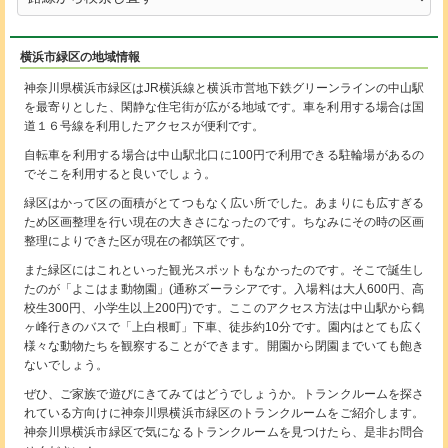
横浜市緑区の地域情報
神奈川県横浜市緑区はJR横浜線と横浜市営地下鉄グリーンラインの中山駅
を最寄りとした、閑静な住宅街が広がる地域です。車を利用する場合は国
道１６号線を利用したアクセスが便利です。
自転車を利用する場合は中山駅北口に100円で利用できる駐輪場があるの
でそこを利用すると良いでしょう。
緑区はかって区の面積がとてつもなく広い所でした。あまりにも広すぎる
ため区画整理を行い現在の大きさになったのです。ちなみにその時の区画
整理によりできた区が現在の都筑区です。
また緑区にはこれといった観光スポットもなかったのです。そこで誕生し
たのが「よこはま動物園」(通称ズーラシアです。入場料は大人600円、高
校生300円、小学生以上200円)です。ここのアクセス方法は中山駅から鶴
ヶ峰行きのバスで「上白根町」下車、徒歩約10分です。園内はとても広く
様々な動物たちを観察することができます。開園から閉園までいても飽き
ないでしょう。
ぜひ、ご家族で遊びにきてみてはどうでしょうか。トランクルームを探さ
れている方向けに神奈川県横浜市緑区のトランクルームをご紹介します。
神奈川県横浜市緑区で気になるトランクルームを見つけたら、是非お問合