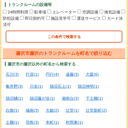
トランクルームの設備等
24時間利用
駐車場
エレベーター
空調設備
換気設備
防犯設備
即日契約可
施設見学可
運送サービス
カード決
済可
この条件で検索する
藤沢市藤沢のトランクルームを町名で絞り込む
藤沢市の藤沢以外の町名から検索する
石川(3)
打戻(1)
円行(4)
遠藤(3)
大庭(6)
亀井野(3)
川名(1)
鵠沼石上(1)
鵠沼神明(1)
鵠沼橘(1)
鵠沼藤が谷(1)
湘南台(3)
下土棚(1)
白旗(1)
城南(3)
大鋸(2)
辻堂(1)
辻堂新町(2)
土棚(1)
羽鳥(3)
本町(1)
村岡東(1)