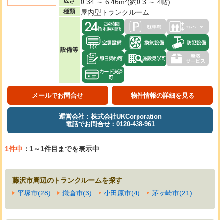
広さ
0.34 ～ 6.46m²(約0.3 ～ 4帖)
種類
屋内型トランクルーム
設備等
メールでお問合せ
物件情報の詳細を見る
運営会社：株式会社UKCorporation
電話でお問合せ：0120-438-961
1件中
：1～1件目までを表示中
藤沢市周辺のトランクルームを探す
平塚市(28)
鎌倉市(3)
小田原市(4)
茅ヶ崎市(21)