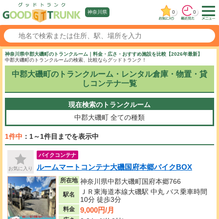
0
0
神奈川県
神奈川県中郡大磯町のトランクルーム｜料金・広さ・おすすめ施設を比較【2026年最新】
中郡大磯町のトランクルームの検索、比較ならグッドトランク！
中郡大磯町のトランクルーム・レンタル倉庫・物置・貸
しコンテナ一覧
現在検索のトランクルーム
中郡大磯町
全ての種類
1件中
：1～1件目までを表示中
バイクコンテナ
ルームマートコンテナ大磯国府本郷バイクBOX
お気に入り
所在地
神奈川県中郡大磯町国府本郷766
ＪＲ東海道本線大磯駅 中丸 バス乗車時間
駅名
10分 徒歩3分
9,000円/月
料金