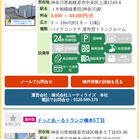
所在地
神奈川県相模原市中央区上溝1249-6
駅名
ＪＲ相模線番田(神奈川)駅
8,800 ～ 44,000円/月
料金
広さ
3 ～ 18m²(約1.9 ～ 11帖)
種類
バイクコンテナ,屋外型トランクルーム
設備等
メールでお問合せ
物件情報の詳細を見る
運営会社：株式会社ユーティライズ 本社
電話でお問合せ：0120-949-175
ドッとあ～るトランク橋本5丁目
屋外型
お気に入り
所在地
神奈川県相模原市緑区橋本５丁目83-36
駅名
ＪＲ横浜線橋本(神奈川)駅 徒歩10分