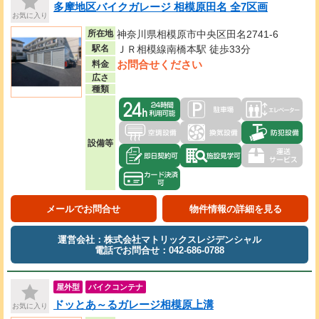
多摩地区バイクガレージ 相模原田名 全7区画
お気に入り
所在地
神奈川県相模原市中央区田名2741-6
駅名
ＪＲ相模線南橋本駅 徒歩33分
お問合せください
料金
広さ
種類
設備等
メールでお問合せ
物件情報の詳細を見る
運営会社：株式会社マトリックスレジデンシャル
電話でお問合せ：042-686-0788
屋外型
バイクコンテナ
ドッとあ～るガレージ相模原上溝
お気に入り