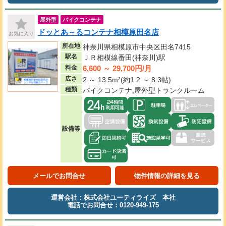
屋外型
バイクコンテナ
ドッとあ～るコンテナ相模原田名店
お気に入り
所在地
神奈川県相模原市中央区田名7415
駅名
ＪＲ相模線番田(神奈川)駅
6,600 ～ 29,700円/月
料金
広さ
2 ～ 13.5m²(約1.2 ～ 8.3帖)
種類
バイクコンテナ,屋外型トランクルーム
設備等
メールでお問合せ
物件情報の詳細を見る
運営会社：株式会社ユーティライズ 本社
電話でお問合せ：0120-949-175