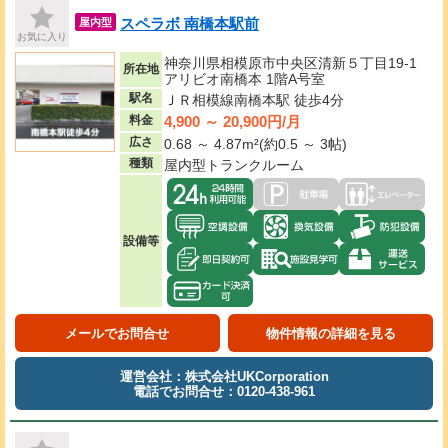
スペラボ 南橋本駅前
屋内型
お気に入り
神奈川県相模原市中央区清新５丁目19-1
所在地
アリビオ南橋本 1階A号室
駅名
ＪＲ相模線南橋本駅 徒歩4分
4,900 ～ 20,900円/月
料金
広さ
0.68 ～ 4.87m²(約0.5 ～ 3帖)
種類
屋内型トランクルーム
設備等
メールでお問合せ
物件情報の詳細を見る
運営会社：株式会社UKCorporation
電話でお問合せ：0120-438-961