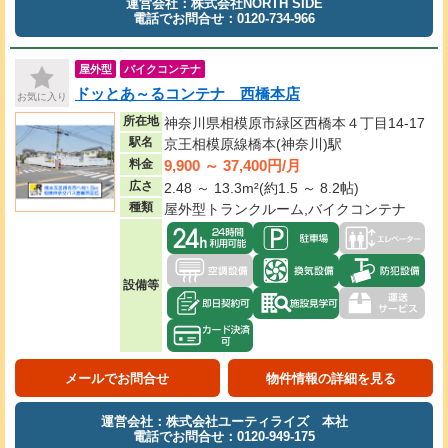
運営会社：株式会社NORTH SIDE
電話でお問合せ：0120-734-966
屋外型
バイクコンテナ
ドッとあ～るコンテナ 西橋本店
お気に入り
所在地
神奈川県相模原市緑区西橋本４丁目14-17
駅名
京王相模原線橋本(神奈川)駅
9,900 ～ 37,400円/月
料金
広さ
2.48 ～ 13.3m²(約1.5 ～ 8.2帖)
種類
屋外型トランクルーム,バイクコンテナ
設備等
メールでお問合せ
物件情報の詳細を見る
運営会社：株式会社ユーティライズ 本社
電話でお問合せ：0120-949-175