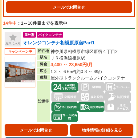
メールでお問合せ
14件中
：1～10件目までを表示中
屋外型
バイクコンテナ
オレンジコンテナ相模原原宿Part1
お気に入り
所在地
神奈川県相模原市緑区原宿４丁目2
キャンペーン中
駅名
ＪＲ横浜線相原駅
4,400 ～ 23,650円/月
料金
広さ
1.3 ～ 6.6m²(約0.8 ～ 4帖)
種類
屋外型トランクルーム,バイクコンテナ
設備等
メールでお問合せ
物件情報の詳細を見る