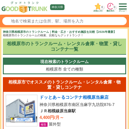
0
0
神奈川県
神奈川県相模原市のトランクルーム｜料金・広さ・おすすめ施設を比較【2026年最新】
相模原市のトランクルームの検索、比較ならグッドトランク！
相模原市のトランクルーム・レンタル倉庫・物置・貸し
コンテナ一覧
現在検索のトランクルーム
相模原市
全ての種類
相模原市でオススメのトランクルーム・レンタル倉庫・物
置・貸しコンテナ
ドッとあ～るコンテナ相模原当麻店
神奈川県相模原市南区当麻字九坊院876-7
ＪＲ相模線原当麻駅
4,400円/月～
屋外型
種類