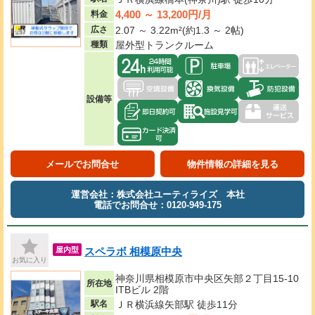
4,400 ～ 13,200円/月
料金
広さ
2.07 ～ 3.22m²(約1.3 ～ 2帖)
種類
屋外型トランクルーム
設備等
メールでお問合せ
物件情報の詳細を見る
運営会社：株式会社ユーティライズ 本社
電話でお問合せ：0120-949-175
スペラボ 相模原中央
屋内型
お気に入り
神奈川県相模原市中央区矢部２丁目15-10
所在地
ITBビル 2階
駅名
ＪＲ横浜線矢部駅 徒歩11分