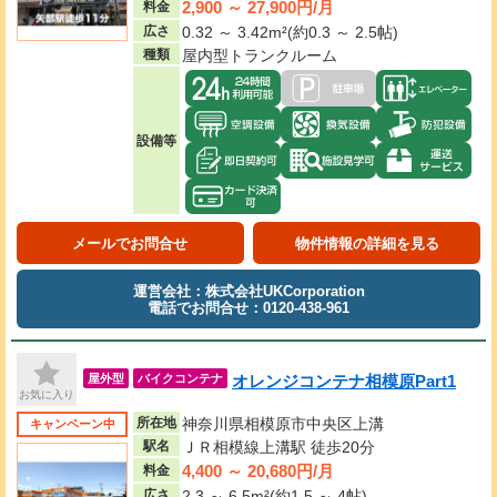
2,900 ～ 27,900円/月
料金
広さ
0.32 ～ 3.42m²(約0.3 ～ 2.5帖)
種類
屋内型トランクルーム
設備等
メールでお問合せ
物件情報の詳細を見る
運営会社：株式会社UKCorporation
電話でお問合せ：0120-438-961
オレンジコンテナ相模原Part1
屋外型
バイクコンテナ
お気に入り
所在地
神奈川県相模原市中央区上溝
キャンペーン中
駅名
ＪＲ相模線上溝駅 徒歩20分
4,400 ～ 20,680円/月
料金
広さ
2.3 ～ 6.5m²(約1.5 ～ 4帖)