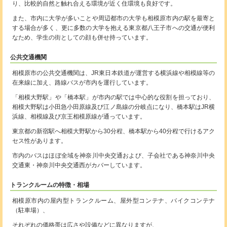
り、比較的自然と触れ合える環境が近く住環境も良好です。
また、市内に大学が多いことや周辺都市の大学も相模原市内の駅を最寄と
する場合が多く、更に多数の大学を抱える東京都八王子市への交通が便利
なため、学生の街としての顔も併せ持っています。
公共交通機関
相模原市の公共交通機関は、JR東日本鉄道が運営する横浜線や相模線等の
在来線に加え、路線バスが市内を運行しています。
「相模大野駅」や「橋本駅」が市内の駅では中心的な役割を担っており、
相模大野駅は小田急小田原線及び江ノ島線の分岐点になり、橋本駅はJR横
浜線、相模線及び京王相模原線が通っています。
東京都の新宿駅へ相模大野駅から30分程、橋本駅から40分程で行けるアク
セス性があります。
市内のバスはほぼ全域を神奈川中央交通および、子会社である神奈川中央
交通東・神奈川中央交通西がカバーしています。
トランクルームの特徴・相場
相模原市内の屋内型トランクルーム、屋外型コンテナ、バイクコンテナ
（駐車場）、
それぞれの価格帯は広さや設備などに異なりますが、