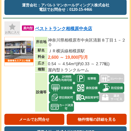
運営会社：アパルトマンホールディングス株式会社
電話でお問合せ：0120-15-4466
ベストトランク相模原中央店
屋内型
お気に入り
神奈川県相模原市中央区清新８丁目１－２
所在地
０
駅名
ＪＲ横浜線相模原駅
2,600 ～ 19,800円/月
料金
広さ
0.54 ～ 4.54m²(約0.33 ～ 2.77帖)
種類
屋内型トランクルーム
設備等
メールでお問合せ
物件情報の詳細を見る