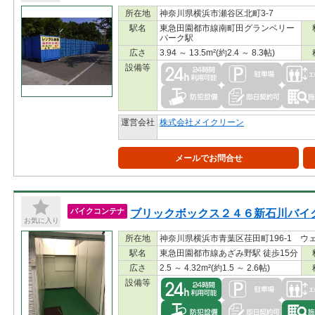
所在地
神奈川県横浜市瀬谷区北町3-7
駅名
東急田園都市線南町田グランベリー
パーク駅
広さ
3.94 ～ 13.5m²(約2.4 ～ 8.3帖)
設備等
運営会社
株式会社メイクリーン
メールでお問合せ
ブリックボックス２４６新石川バイ
バイクコンテナ
お気に入り
所在地
神奈川県横浜市青葉区荏田町196-1 ウ
駅名
東急田園都市線あざみ野駅 徒歩15分
広さ
2.5 ～ 4.32m²(約1.5 ～ 2.6帖)
設備等