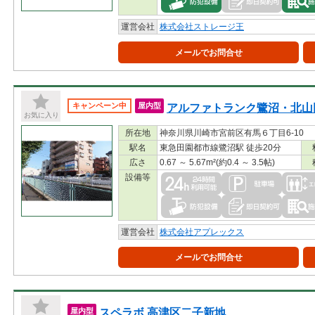
運営会社
株式会社ストレージ王
メールでお問合せ
アルファトランク鷺沼・北山
キャンペーン中
屋内型
お気に入り
所在地
神奈川県川崎市宮前区有馬６丁目6-10
駅名
東急田園都市線鷺沼駅 徒歩20分
広さ
0.67 ～ 5.67m²(約0.4 ～ 3.5帖)
設備等
運営会社
株式会社アプレックス
メールでお問合せ
スペラボ 高津区二子新地
屋内型