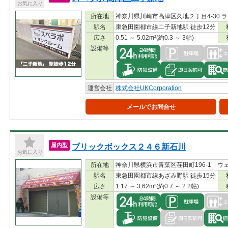
お気に入り
所在地
神奈川県川崎市高津区久地２丁目4-30 
駅名
東急田園都市線二子新地駅 徒歩12分
広さ
0.51 ～ 5.02m²(約0.3 ～ 3帖)
設備等
運営会社
株式会社UKCorporation
メールでお問合せ
ブリックボックス２４６新石川
屋内型
お気に入り
所在地
神奈川県横浜市青葉区荏田町196-1 ウ
駅名
東急田園都市線あざみ野駅 徒歩15分
広さ
1.17 ～ 3.62m²(約0.7 ～ 2.2帖)
設備等