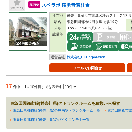
スペラボ 横浜青葉桂台
屋内型
お気に入り
所在地
神奈川県横浜市青葉区桂台２丁目2-12 サ
駅名
東急田園都市線田奈駅 徒歩19分
広さ
0.55 ～ 2.94m²(約0.3 ～ 2帖)
設備等
運営会社
株式会社UKCorporation
メールでお問合せ
17
件中
：
1～10件目までを表示中
東急田園都市線(神奈川県)のトランクルームを種類から探す
東急田園都市線(神奈川県)の屋内型トランクルーム一覧
東急田園都市線
東急田園都市線(神奈川県)のバイクコンテナ一覧