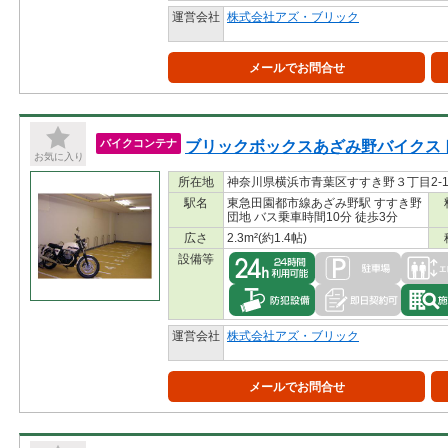
運営会社
株式会社アズ・ブリック
メールでお問合せ
ブリックボックスあざみ野バイクス
バイクコンテナ
お気に入り
所在地
神奈川県横浜市青葉区すすき野３丁目2-
駅名
東急田園都市線あざみ野駅 すすき野
団地 バス乗車時間10分 徒歩3分
広さ
2.3m²(約1.4帖)
設備等
運営会社
株式会社アズ・ブリック
メールでお問合せ