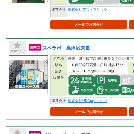
運営会社
株式会社アズ・ブリック
メールでお問合せ
スペラボ 高津区末長
屋内型
お気に入り
所在地
神奈川県川崎市高津区末長２丁目14-9 
駅名
ＪＲ南武線武蔵溝ノ口駅 徒歩15分
広さ
1.16 ～ 3.18m²(約0.8 ～ 2帖)
設備等
運営会社
株式会社UKCorporation
メールでお問合せ