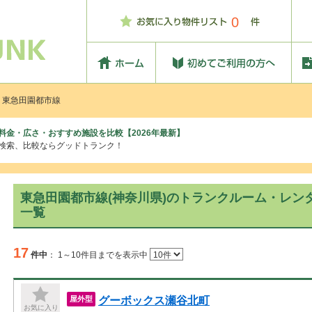
0
 東急田園都市線
料金・広さ・おすすめ施設を比較【2026年最新】
の検索、比較ならグッドトランク！
東急田園都市線(神奈川県)のトランクルーム・レン
一覧
17
件中
：
1～10件目までを表示中
グーボックス瀬谷北町
屋外型
お気に入り