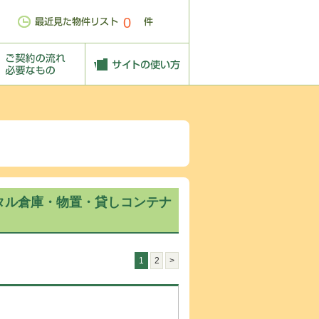
0
タル倉庫・物置・貸しコンテナ
1
2
>