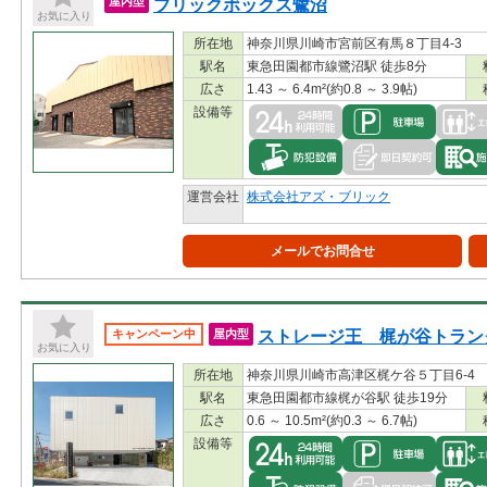
ブリックボックス鷺沼
屋内型
お気に入り
所在地
神奈川県川崎市宮前区有馬８丁目4-3
駅名
東急田園都市線鷺沼駅 徒歩8分
広さ
1.43 ～ 6.4m²(約0.8 ～ 3.9帖)
設備等
運営会社
株式会社アズ・ブリック
メールでお問合せ
ストレージ王 梶が谷トラン
キャンペーン中
屋内型
お気に入り
所在地
神奈川県川崎市高津区梶ケ谷５丁目6-4
駅名
東急田園都市線梶が谷駅 徒歩19分
広さ
0.6 ～ 10.5m²(約0.3 ～ 6.7帖)
設備等