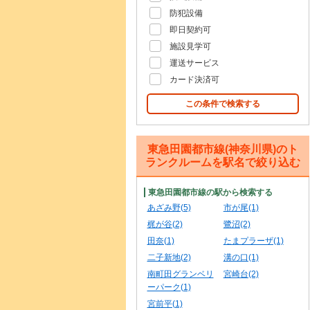
防犯設備
即日契約可
施設見学可
運送サービス
カード決済可
この条件で検索する
東急田園都市線(神奈川県)のト
ランクルームを駅名で絞り込む
東急田園都市線の駅から検索する
あざみ野(5)
市が尾(1)
梶が谷(2)
鷺沼(2)
田奈(1)
たまプラーザ(1)
二子新地(2)
溝の口(1)
南町田グランベリ
宮崎台(2)
ーパーク(1)
宮前平(1)