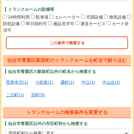
トランクルームの設備等
24時間利用
駐車場
エレベーター
空調設備
換気設備
防犯設備
即日契約可
施設見学可
運送サービス
カード決
済可
この条件で検索する
仙台市青葉区新坂町のトランクルームを町名で絞り込む
仙台市青葉区の新坂町以外の町名から検索する
荒巻本沢(1)
小松島(1)
通町(1)
中江(1)
中山台(1)
二日町(1)
宮町(3)
トランクルームの検索条件を変更する
仙台市青葉区以外の市区町村から検索する