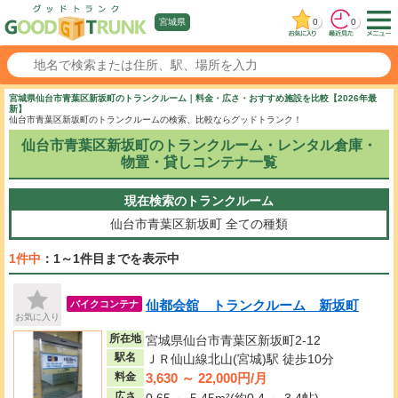
0
0
宮城県
宮城県仙台市青葉区新坂町のトランクルーム｜料金・広さ・おすすめ施設を比較【2026年最
新】
仙台市青葉区新坂町のトランクルームの検索、比較ならグッドトランク！
仙台市青葉区新坂町のトランクルーム・レンタル倉庫・
物置・貸しコンテナ一覧
現在検索のトランクルーム
仙台市青葉区新坂町
全ての種類
1件中
：1～1件目までを表示中
仙都会舘 トランクルーム 新坂町
バイクコンテナ
お気に入り
所在地
宮城県仙台市青葉区新坂町2-12
駅名
ＪＲ仙山線北山(宮城)駅 徒歩10分
3,630 ～ 22,000円/月
料金
広さ
0.65 ～ 5.45m²(約0.4 ～ 3.4帖)