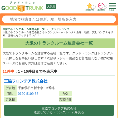
0
0
大阪府
大阪のトランクルーム運営会社一覧 - グッドトランク
大阪のトランクルーム運営会社からトランクルーム・レンタル倉庫・物置・貸しコンテナを検
索、比較ならグッドトランク！
大阪のトランクルーム運営会社一覧
大阪でトランクルームを運営する会社一覧です。グッドトランクはトランクル
ーム探しをお手伝い致します！衣類やレジャー用品など普段使わない物の収納
スペースにお困りの方は是非ご活用ください。
11件中
：1～10件目までを表示中
三協フロンテア株式会社
所在地
千葉県柏市新十余二5番地
TEL
0120-5109-55
FAX
定休日
営業時間
三協フロンテア株式会社
運営しているトランクルームを見る