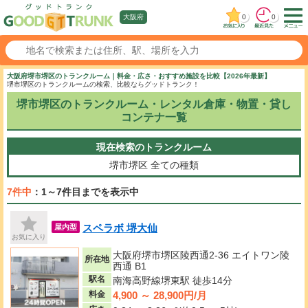
0
0
大阪府
大阪府堺市堺区のトランクルーム｜料金・広さ・おすすめ施設を比較【2026年最新】
堺市堺区のトランクルームの検索、比較ならグッドトランク！
堺市堺区のトランクルーム・レンタル倉庫・物置・貸し
コンテナ一覧
現在検索のトランクルーム
堺市堺区
全ての種類
7件中
：1～7件目までを表示中
スペラボ 堺大仙
屋内型
お気に入り
大阪府堺市堺区陵西通2-36 エイトワン陵
所在地
西通 B1
駅名
南海高野線堺東駅 徒歩14分
4,900 ～ 28,900円/月
料金