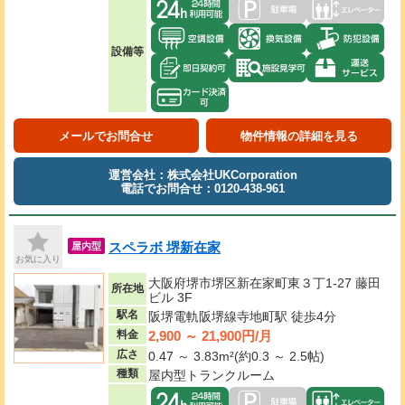
設備等
メールでお問合せ
物件情報の詳細を見る
運営会社：株式会社UKCorporation
電話でお問合せ：0120-438-961
スペラボ 堺新在家
屋内型
お気に入り
大阪府堺市堺区新在家町東３丁1-27 藤田
所在地
ビル 3F
駅名
阪堺電軌阪堺線寺地町駅 徒歩4分
2,900 ～ 21,900円/月
料金
広さ
0.47 ～ 3.83m²(約0.3 ～ 2.5帖)
種類
屋内型トランクルーム