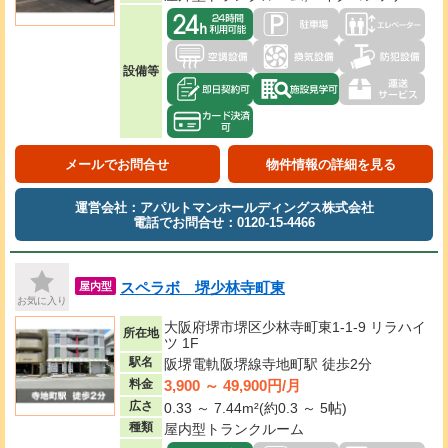
設備等
メールでお問合せ
物件情報の詳細を見る
運営会社：アパルトマンホールディングス株式会社
電話でお問合せ：0120-15-4466
スペラボ 堺少林寺町東
屋内型
お気に入り
大阪府堺市堺区少林寺町東1-1-9 リラハイ
所在地
ツ 1F
駅名
阪堺電軌阪堺線寺地町駅 徒歩2分
3,900 ～ 49,900円/月
料金
広さ
0.33 ～ 7.44m²(約0.3 ～ 5帖)
種類
屋内型トランクルーム