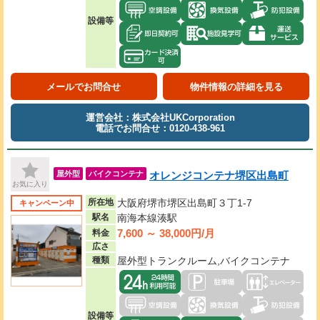
設備等
メールでお問合せ
物件情報の詳細を見る
運営会社：株式会社UKCorporation
電話でお問合せ：0120-438-961
オレンジコンテナ堺区出島町
屋外型
バイクコンテナ
お気に入り
所在地
大阪府堺市堺区出島町３丁1-7
キャンペーン中
駅名
南海本線湊駅
7,600 ～ 38,000円/月
料金
広さ
種類
屋外型トランクルーム,バイクコンテナ
設備等