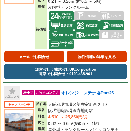
広さ
0.24 ～ 8.26m²(約0.5 ～ 5帖)
種類
屋内型トランクルーム
設備等
メールでお問合せ
物件情報の詳細を見る
運営会社：株式会社UKCorporation
電話でお問合せ：0120-438-961
オレンジコンテナ堺Part25
屋外型
バイクコンテナ
お気に入り
所在地
大阪府堺市堺区新在家町西２丁2
キャンペーン中
駅名
阪堺電軌阪堺線寺地町駅
4,510 ～ 25,850円/月
料金
広さ
0.82 ～ 6.6m²(約0.5 ～ 4帖)
種類
屋外型トランクルーム,バイクコンテナ