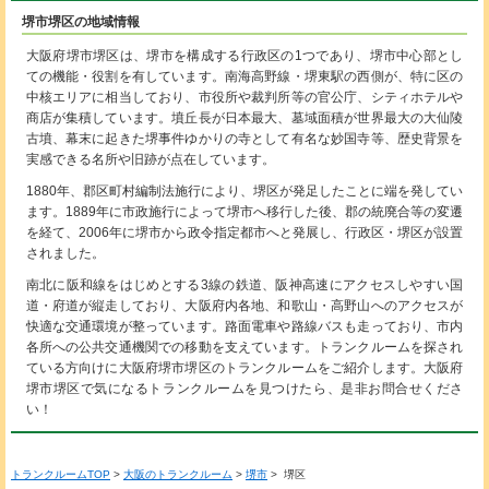
堺市堺区の地域情報
大阪府堺市堺区は、堺市を構成する行政区の1つであり、堺市中心部とし
ての機能・役割を有しています。南海高野線・堺東駅の西側が、特に区の
中核エリアに相当しており、市役所や裁判所等の官公庁、シティホテルや
商店が集積しています。墳丘長が日本最大、墓域面積が世界最大の大仙陵
古墳、幕末に起きた堺事件ゆかりの寺として有名な妙国寺等、歴史背景を
実感できる名所や旧跡が点在しています。
1880年、郡区町村編制法施行により、堺区が発足したことに端を発してい
ます。1889年に市政施行によって堺市へ移行した後、郡の統廃合等の変遷
を経て、2006年に堺市から政令指定都市へと発展し、行政区・堺区が設置
されました。
南北に阪和線をはじめとする3線の鉄道、阪神高速にアクセスしやすい国
道・府道が縦走しており、大阪府内各地、和歌山・高野山へのアクセスが
快適な交通環境が整っています。路面電車や路線バスも走っており、市内
各所への公共交通機関での移動を支えています。トランクルームを探され
ている方向けに大阪府堺市堺区のトランクルームをご紹介します。大阪府
堺市堺区で気になるトランクルームを見つけたら、是非お問合せくださ
い！
トランクルームTOP
>
大阪のトランクルーム
>
堺市
> 堺区