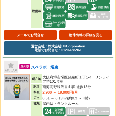
設備等
メールでお問合せ
物件情報の詳細を見る
運営会社：株式会社UKCorporation
電話でお問合せ：0120-438-961
スペラボ 堺東
屋内型
お気に入り
大阪府堺市堺区錦綾町１丁1-4 サンライ
所在地
フ堺101号室
駅名
南海高野線浅香山駅 徒歩13分
2,900 ～ 19,900円/月
料金
広さ
0.51 ～ 6.19m²(約0.3 ～ 4帖)
種類
屋内型トランクルーム