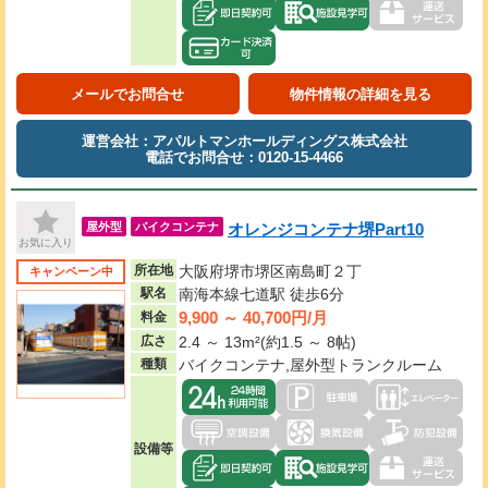
メールでお問合せ
物件情報の詳細を見る
運営会社：アパルトマンホールディングス株式会社
電話でお問合せ：0120-15-4466
オレンジコンテナ堺Part10
屋外型
バイクコンテナ
お気に入り
所在地
大阪府堺市堺区南島町２丁
キャンペーン中
駅名
南海本線七道駅 徒歩6分
9,900 ～ 40,700円/月
料金
広さ
2.4 ～ 13m²(約1.5 ～ 8帖)
種類
バイクコンテナ,屋外型トランクルーム
設備等