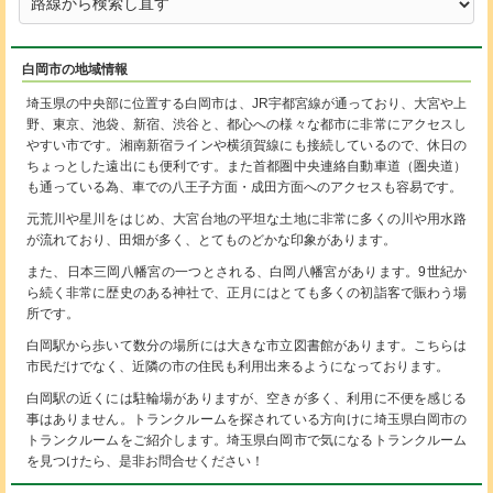
白岡市の地域情報
埼玉県の中央部に位置する白岡市は、JR宇都宮線が通っており、大宮や上
野、東京、池袋、新宿、渋谷と、都心への様々な都市に非常にアクセスし
やすい市です。湘南新宿ラインや横須賀線にも接続しているので、休日の
ちょっとした遠出にも便利です。また首都圏中央連絡自動車道（圏央道）
も通っている為、車での八王子方面・成田方面へのアクセスも容易です。
元荒川や星川をはじめ、大宮台地の平坦な土地に非常に多くの川や用水路
が流れており、田畑が多く、とてものどかな印象があります。
また、日本三岡八幡宮の一つとされる、白岡八幡宮があります。9世紀か
ら続く非常に歴史のある神社で、正月にはとても多くの初詣客で賑わう場
所です。
白岡駅から歩いて数分の場所には大きな市立図書館があります。こちらは
市民だけでなく、近隣の市の住民も利用出来るようになっております。
白岡駅の近くには駐輪場がありますが、空きが多く、利用に不便を感じる
事はありません。トランクルームを探されている方向けに埼玉県白岡市の
トランクルームをご紹介します。埼玉県白岡市で気になるトランクルーム
を見つけたら、是非お問合せください！