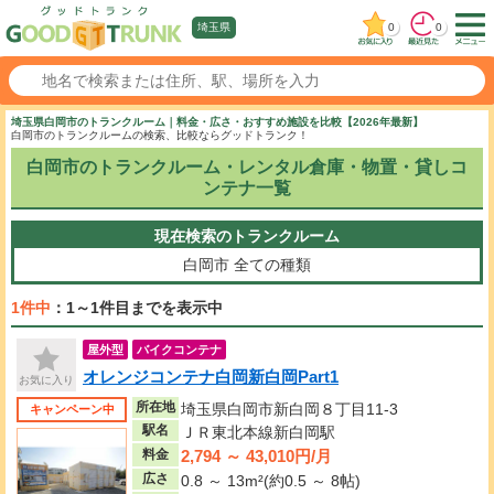
0
0
埼玉県
埼玉県白岡市のトランクルーム｜料金・広さ・おすすめ施設を比較【2026年最新】
白岡市のトランクルームの検索、比較ならグッドトランク！
白岡市のトランクルーム・レンタル倉庫・物置・貸しコ
ンテナ一覧
現在検索のトランクルーム
白岡市
全ての種類
1件中
：1～1件目までを表示中
屋外型
バイクコンテナ
オレンジコンテナ白岡新白岡Part1
お気に入り
所在地
埼玉県白岡市新白岡８丁目11-3
キャンペーン中
駅名
ＪＲ東北本線新白岡駅
2,794 ～ 43,010円/月
料金
広さ
0.8 ～ 13m²(約0.5 ～ 8帖)