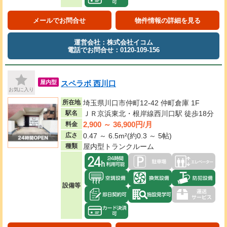
メールでお問合せ
物件情報の詳細を見る
運営会社：株式会社イコム
電話でお問合せ：0120-109-156
スペラボ 西川口
屋内型
お気に入り
所在地
埼玉県川口市仲町12-42 仲町倉庫 1F
駅名
ＪＲ京浜東北・根岸線西川口駅 徒歩18分
2,900 ～ 36,900円/月
料金
広さ
0.47 ～ 6.5m²(約0.3 ～ 5帖)
種類
屋内型トランクルーム
設備等