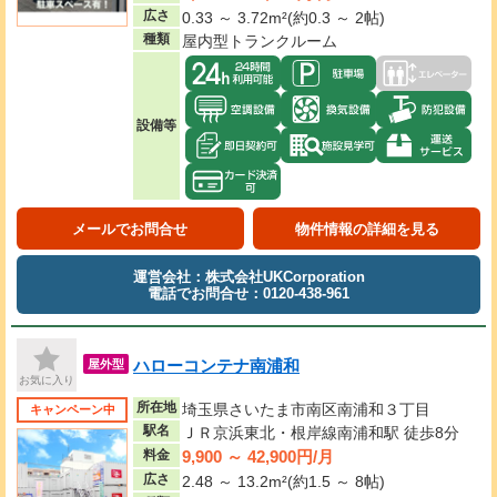
広さ
0.33 ～ 3.72m²(約0.3 ～ 2帖)
種類
屋内型トランクルーム
設備等
メールでお問合せ
物件情報の詳細を見る
運営会社：株式会社UKCorporation
電話でお問合せ：0120-438-961
ハローコンテナ南浦和
屋外型
お気に入り
所在地
埼玉県さいたま市南区南浦和３丁目
キャンペーン中
駅名
ＪＲ京浜東北・根岸線南浦和駅 徒歩8分
9,900 ～ 42,900円/月
料金
広さ
2.48 ～ 13.2m²(約1.5 ～ 8帖)