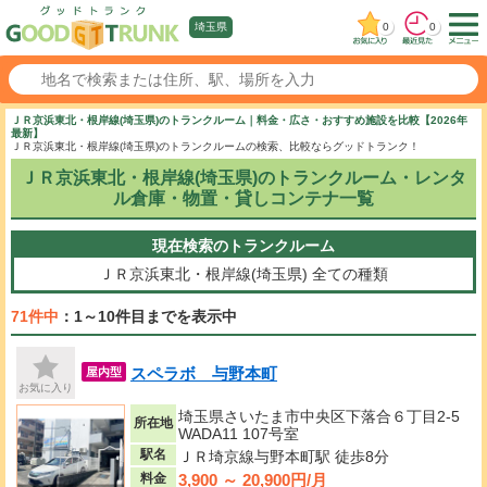
0
0
埼玉県
ＪＲ京浜東北・根岸線(埼玉県)のトランクルーム｜料金・広さ・おすすめ施設を比較【2026年
最新】
ＪＲ京浜東北・根岸線(埼玉県)のトランクルームの検索、比較ならグッドトランク！
ＪＲ京浜東北・根岸線(埼玉県)のトランクルーム・レンタ
ル倉庫・物置・貸しコンテナ一覧
現在検索のトランクルーム
ＪＲ京浜東北・根岸線(埼玉県)
全ての種類
71件中
：1～10件目までを表示中
スペラボ 与野本町
屋内型
お気に入り
埼玉県さいたま市中央区下落合６丁目2-5
所在地
WADA11 107号室
駅名
ＪＲ埼京線与野本町駅 徒歩8分
3,900 ～ 20,900円/月
料金