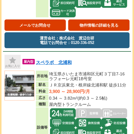
メールでお問合せ
物件情報の詳細を見る
運営会社：株式会社 渡辺住研
電話でお問合せ：0120-336-052
スペラボ 北浦和
屋内型
お気に入り
埼玉県さいたま市浦和区元町３丁目7-16
所在地
ラフォーレ元町1B号室
駅名
ＪＲ京浜東北・根岸線北浦和駅 徒歩11分
3,900 ～ 28,900円/月
料金
広さ
0.34 ～ 3.82m²(約0.3 ～ 2.5帖)
種類
屋内型トランクルーム
設備等