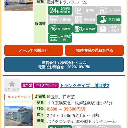
種類
屋外型トランクルーム
設備等
メールでお問合せ
物件情報の詳細を見る
運営会社：株式会社イコム
電話でお問合せ：0120-109-156
トランクデイズ 川口芝2
屋外型
バイクコンテナ
お気に入り
所在地
埼玉県川口市芝
キャンペーン中
駅名
ＪＲ京浜東北・根岸線蕨駅 徒歩28分
8,800 ～ 39,600円/月
料金
広さ
2.43 ～ 12.9m²(約1.5 ～ 8帖)
種類
バイクコンテナ,屋外型トランクルーム