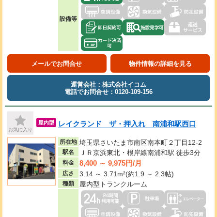
設備等
メールでお問合せ
物件情報の詳細を見る
運営会社：株式会社イコム
電話でお問合せ：0120-109-156
レイクランド ザ・押入れ 南浦和駅西口
屋内型
お気に入り
所在地
埼玉県さいたま市南区南本町２丁目12-2
駅名
ＪＲ京浜東北・根岸線南浦和駅 徒歩3分
8,400 ～ 9,975円/月
料金
広さ
3.14 ～ 3.71m²(約1.9 ～ 2.3帖)
種類
屋内型トランクルーム