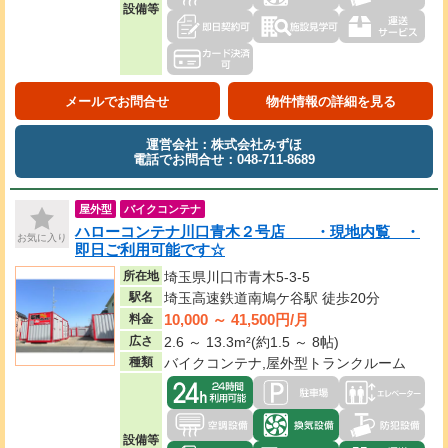
設備等
メールでお問合せ
物件情報の詳細を見る
運営会社：株式会社みずほ
電話でお問合せ：048-711-8689
屋外型
バイクコンテナ
ハローコンテナ川口青木２号店 ・現地内覧 ・
お気に入り
即日ご利用可能です☆
所在地
埼玉県川口市青木5-3-5
駅名
埼玉高速鉄道南鳩ケ谷駅 徒歩20分
10,000 ～ 41,500円/月
料金
広さ
2.6 ～ 13.3m²(約1.5 ～ 8帖)
種類
バイクコンテナ,屋外型トランクルーム
設備等