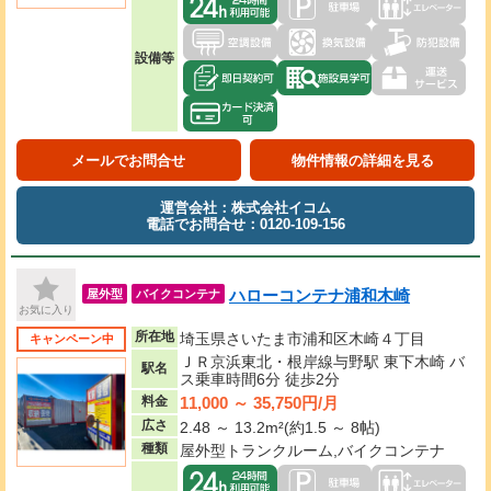
設備等
メールでお問合せ
物件情報の詳細を見る
運営会社：株式会社イコム
電話でお問合せ：0120-109-156
ハローコンテナ浦和木崎
屋外型
バイクコンテナ
お気に入り
所在地
埼玉県さいたま市浦和区木崎４丁目
キャンペーン中
ＪＲ京浜東北・根岸線与野駅 東下木崎 バ
駅名
ス乗車時間6分 徒歩2分
11,000 ～ 35,750円/月
料金
広さ
2.48 ～ 13.2m²(約1.5 ～ 8帖)
種類
屋外型トランクルーム,バイクコンテナ