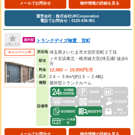
メールでお問合せ
物件情報の詳細を見る
運営会社：株式会社UKCorporation
電話でお問合せ：0120-438-961
トランクデイズ物置 宮町
屋外型
お気に入り
所在地
埼玉県さいたま市大宮区宮町２丁目
キャンペーン中
ＪＲ京浜東北・根岸線大宮(埼玉)駅 徒歩5
駅名
分
12,980 ～ 19,800円/月
料金
広さ
2.4 ～ 3.9m²(約1.5 ～ 2.4帖)
種類
屋外型トランクルーム
設備等
メールでお問合せ
物件情報の詳細を見る