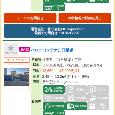
メールでお問合せ
物件情報の詳細を見る
運営会社：株式会社UKCorporation
電話でお問合せ：0120-438-961
ハローコンテナ川口飯塚
屋外型
お気に入り
所在地
埼玉県川口市飯塚１丁目
キャンペーン中
駅名
ＪＲ京浜東北・根岸線川口駅 徒歩9分
12,650 ～ 46,200円/月
料金
広さ
2.48 ～ 13.2m²(約1.5 ～ 8帖)
種類
屋外型トランクルーム
設備等