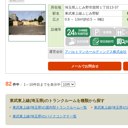
お気に入り
所在地
埼玉県ふじみ野市苗間１丁目13-37
駅名
東武東上線ふじみ野駅
広さ
0.8 ～ 13m²(約0.5 ～ 8帖)
設備等
運営会社
アパルトマンホールディングス株式会社
メールでお問合せ
82
件中
：
1～10件目までを表示中
東武東上線(埼玉県)のトランクルームを種類から探す
東武東上線(埼玉県)の屋内型トランクルーム一覧
東武東上線(埼玉県)
東武東上線(埼玉県)のバイクコンテナ一覧