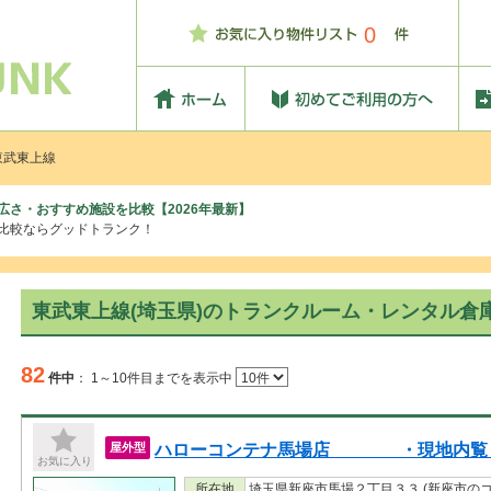
0
東武東上線
広さ・おすすめ施設を比較【2026年最新】
、比較ならグッドトランク！
東武東上線(埼玉県)のトランクルーム・レンタル倉
82
件中
：
1～10件目までを表示中
ハローコンテナ馬場店 ・現地内覧 
屋外型
お気に入り
所在地
埼玉県新座市馬場２丁目３３ (新座市の