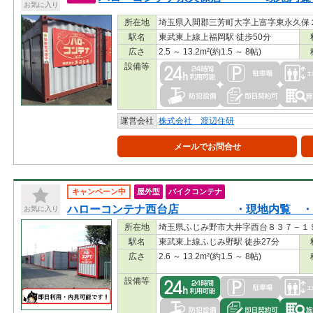
お気に入り
所在地
埼玉県入間郡三芳町大字上富字東永久保２
駅名
東武東上線上福岡駅 徒歩50分
広さ
2.5 ～ 13.2m²(約1.5 ～ 8帖)
設備等
運営会社
株式会社 渡辺住研
メールでお問合せ
キャンペーン中
屋外型
バイクコンテナ
ハローコンテナ西台店 ・現地内覧 ・即
お気に入り
所在地
埼玉県ふじみ野市大井字西台８３７－１
駅名
東武東上線ふじみ野駅 徒歩27分
広さ
2.6 ～ 13.2m²(約1.5 ～ 8帖)
設備等