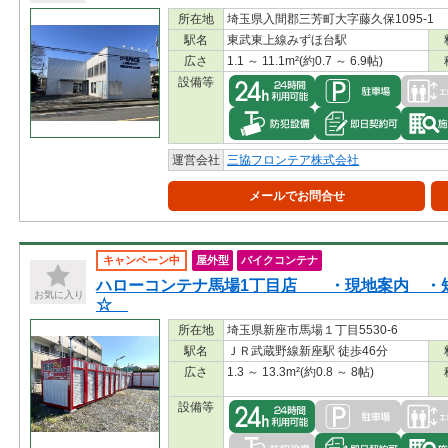
所在地
埼玉県入間郡三芳町大字藤久保1095-1
駅名
東武東上線みずほ台駅
広さ
1.1 ～ 11.1m²(約0.7 ～ 6.9帖)
設備等
運営会社
三協フロンテア株式会社
メールでお問合せ
キャンペーン中
屋外型
バイクコンテナ
ハローコンテナ馬場1丁目店 ・現地案内 ・
お気に入り
☆
所在地
埼玉県新座市馬場１丁目5530-6
駅名
ＪＲ武蔵野線新座駅 徒歩46分
広さ
1.3 ～ 13.3m²(約0.8 ～ 8帖)
設備等