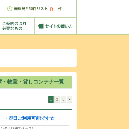
0
庫・物置・貸しコンテナ一覧
1
2
3
>
・即日ご利用可能です☆
コンテナ収納スペース）