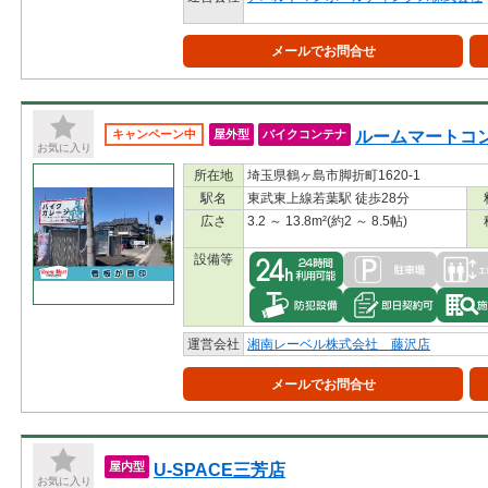
メールでお問合せ
ルームマートコ
キャンペーン中
屋外型
バイクコンテナ
お気に入り
所在地
埼玉県鶴ヶ島市脚折町1620-1
駅名
東武東上線若葉駅 徒歩28分
広さ
3.2 ～ 13.8m²(約2 ～ 8.5帖)
設備等
運営会社
湘南レーベル株式会社 藤沢店
メールでお問合せ
U-SPACE三芳店
屋内型
お気に入り