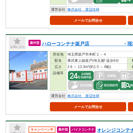
運営会社
株式会社 渡辺住研
メールでお問合せ
ハローコンテナ坂戸店 ・現地内
屋外型
お気に入り
所在地
埼玉県坂戸市本町２－４
駅名
東武東上線坂戸(埼玉)駅 徒歩6分
広さ
2.6 ～ 13.3m²(約1.5 ～ 8帖)
設備等
運営会社
株式会社 渡辺住研
メールでお問合せ
オレンジコンテナ
キャンペーン中
屋外型
バイクコンテナ