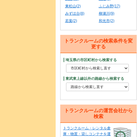
東松山(2)
ふじみ野(17)
みずほ台(8)
柳瀬川(9)
若葉(2)
和光市(2)
トランクルームの検索条件を変
更する
埼玉県の市区町村から検索する
東武東上線以外の路線から検索する
トランクルームの運営会社から
検索
トランクルーム・レンタル倉
庫・物置・貸しコンテナを運