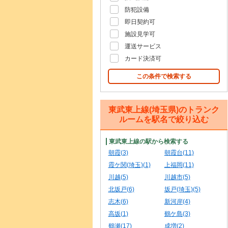
防犯設備
即日契約可
施設見学可
運送サービス
カード決済可
この条件で検索する
東武東上線(埼玉県)のトランク
ルームを駅名で絞り込む
東武東上線の駅から検索する
朝霞(3)
朝霞台(11)
霞ケ関(埼玉)(1)
上福岡(11)
川越(5)
川越市(5)
北坂戸(6)
坂戸(埼玉)(5)
志木(6)
新河岸(4)
高坂(1)
鶴ケ島(3)
鶴瀬(17)
成増(2)