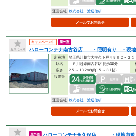
運営会社
株式会社 渡辺住研
メールでお問合せ
キャンペーン中
屋外型
ハローコンテナ南古谷店 ・照明有り ・現地
お気に入り
所在地
埼玉県川越市大字久下戸４８９２－２ (
駅名
ＪＲ川越線南古谷駅 徒歩30分
広さ
2.5 ～ 13.2m²(約1.5 ～ 8.1帖)
設備等
運営会社
株式会社 渡辺住研
メールでお問合せ
ハローコンテナ永久保店 ・現地内覧
屋外型