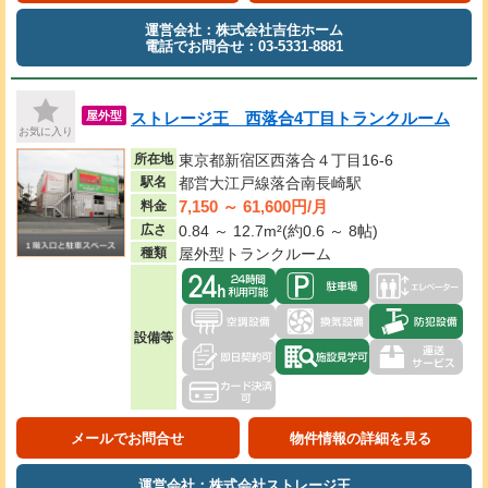
運営会社：株式会社吉住ホーム
電話でお問合せ：03-5331-8881
ストレージ王 西落合4丁目トランクルーム
屋外型
お気に入り
所在地
東京都新宿区西落合４丁目16-6
駅名
都営大江戸線落合南長崎駅
7,150 ～ 61,600円/月
料金
広さ
0.84 ～ 12.7m²(約0.6 ～ 8帖)
種類
屋外型トランクルーム
設備等
メールでお問合せ
物件情報の詳細を見る
運営会社：株式会社ストレージ王