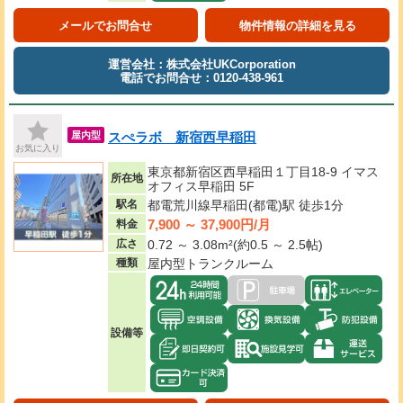
メールでお問合せ
物件情報の詳細を見る
運営会社：株式会社UKCorporation
電話でお問合せ：0120-438-961
スぺラボ 新宿西早稲田
屋内型
お気に入り
東京都新宿区西早稲田１丁目18-9 イマス
所在地
オフィス早稲田 5F
駅名
都電荒川線早稲田(都電)駅 徒歩1分
7,900 ～ 37,900円/月
料金
広さ
0.72 ～ 3.08m²(約0.5 ～ 2.5帖)
種類
屋内型トランクルーム
設備等