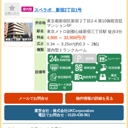
スペラボ 新宿2丁目1号
屋内型
お気に入り
東京都新宿区新宿２丁目2-4 第10御苑宮廷
所在地
マンション5F
駅名
東京メトロ副都心線新宿三丁目駅 徒歩3分
4,900 ～ 32,900円/月
料金
広さ
0.34 ～ 3.25m²(約0.3 ～ 2帖)
種類
屋内型トランクルーム
設備等
メールでお問合せ
物件情報の詳細を見る
運営会社：株式会社UKCorporation
電話でお問合せ：0120-438-961