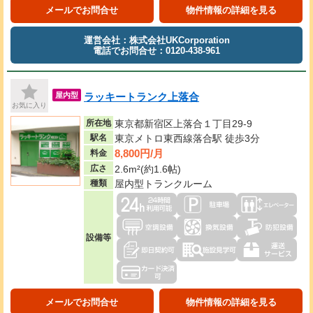
メールでお問合せ
物件情報の詳細を見る
運営会社：株式会社UKCorporation
電話でお問合せ：0120-438-961
ラッキートランク上落合
屋内型
お気に入り
所在地
東京都新宿区上落合１丁目29-9
駅名
東京メトロ東西線落合駅 徒歩3分
8,800円/月
料金
広さ
2.6m²(約1.6帖)
種類
屋内型トランクルーム
設備等
メールでお問合せ
物件情報の詳細を見る