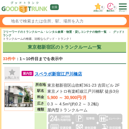
0
0
全国
フリーワードのトランクルーム・レンタル倉庫・物置・貸しコンテナの物件一覧 - グッドト
ランク
トランクルームの検索、比較ならグッド・トランク！
東京都新宿区のトランクルーム一覧
33件中
：1～10件目までを表示中
スペラボ新宿江戸川橋店
屋内型
お気に入り
所在地
東京都新宿区山吹町361-23 吉田ビル 2F
駅名
東京メトロ有楽町線江戸川橋駅 徒歩3分
5,900 ～ 30,900円/月
料金
広さ
0.3 ～ 4.5m²(約0.2 ～ 3.2帖)
種類
屋内型トランクルーム