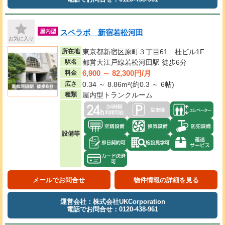
スペラボ 新宿若松河田
屋内型
お気に入り
所在地
東京都新宿区原町３丁目61 桂ビル1F
駅名
都営大江戸線若松河田駅 徒歩6分
6,900 ～ 82,300円/月
料金
広さ
0.34 ～ 8.86m²(約0.3 ～ 6帖)
種類
屋内型トランクルーム
設備等
メールでお問合せ
物件情報の詳細を見る
運営会社：株式会社UKCorporation
電話でお問合せ：0120-438-961