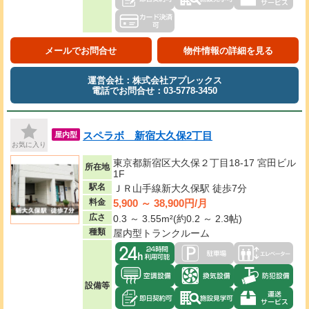
メールでお問合せ
物件情報の詳細を見る
運営会社：株式会社アプレックス
電話でお問合せ：03-5778-3450
スペラボ 新宿大久保2丁目
屋内型
お気に入り
東京都新宿区大久保２丁目18-17 宮田ビル
所在地
1F
駅名
ＪＲ山手線新大久保駅 徒歩7分
5,900 ～ 38,900円/月
料金
広さ
0.3 ～ 3.55m²(約0.2 ～ 2.3帖)
種類
屋内型トランクルーム
設備等