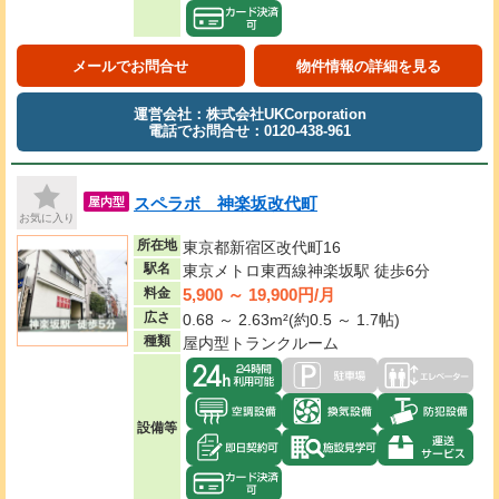
メールでお問合せ
物件情報の詳細を見る
運営会社：株式会社UKCorporation
電話でお問合せ：0120-438-961
スペラボ 神楽坂改代町
屋内型
お気に入り
所在地
東京都新宿区改代町16
駅名
東京メトロ東西線神楽坂駅 徒歩6分
5,900 ～ 19,900円/月
料金
広さ
0.68 ～ 2.63m²(約0.5 ～ 1.7帖)
種類
屋内型トランクルーム
設備等