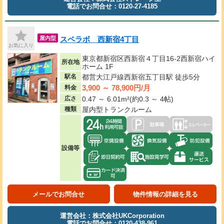
電話でお問合せ：0120-27-4185
スペラボ 西新宿4丁目
屋内型
お気に入り
東京都新宿区西新宿４丁目16-2西新宿ハイ
所在地
ホーム 1F
駅名
都営大江戸線西新宿五丁目駅 徒歩5分
3,900 ～ 78,900円/月
料金
広さ
0.47 ～ 6.01m²(約0.3 ～ 4帖)
種類
屋内型トランクルーム
設備等
メールでお問合せ
物件情報の詳細を見る
運営会社：株式会社UKCorporation
電話でお問合せ：0120-438-961