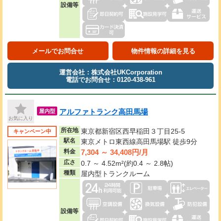
設備等
メールでお問合せ
物件情報の詳細を見る
運営会社：株式会社UKCorporation
電話でお問合せ：0120-438-961
アルファトランク高田馬場
屋内型
お気に入り
所在地
東京都新宿区西早稲田３丁目25-5
キャンペーン中
駅名
東京メトロ東西線高田馬場駅 徒歩9分
7,304 ～ 34,408円/月
料金
広さ
0.7 ～ 4.52m²(約0.4 ～ 2.8帖)
種類
屋内型トランクルーム
設備等