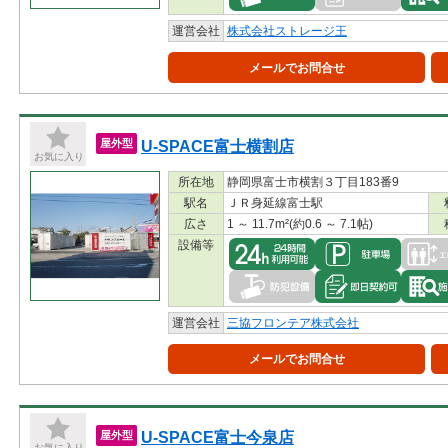
運営会社
株式会社ストレージ王
メールでお問合せ
U-SPACE富士横割店
屋外型
お気に入り
所在地
静岡県富士市横割３丁目183番9
駅名
ＪＲ身延線富士駅
広さ
1 ～ 11.7m²(約0.6 ～ 7.1帖)
設備等
運営会社
三協フロンテア株式会社
メールでお問合せ
U-SPACE富士今泉店
屋外型
お気に入り