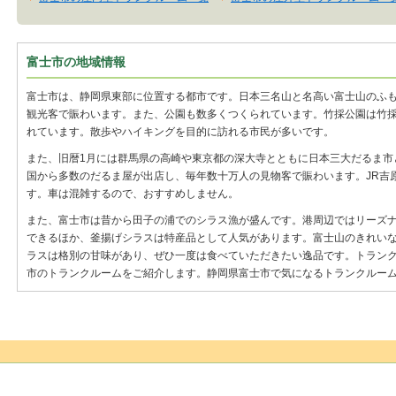
富士市の地域情報
富士市は、静岡県東部に位置する都市です。日本三名山と名高い富士山のふ
観光客で賑わいます。また、公園も数多くつくられています。竹採公園は竹
れています。散歩やハイキングを目的に訪れる市民が多いです。
また、旧暦1月には群馬県の高崎や東京都の深大寺とともに日本三大だるま市
国から多数のだるま屋が出店し、毎年数十万人の見物客で賑わいます。JR吉
す。車は混雑するので、おすすめしません。
また、富士市は昔から田子の浦でのシラス漁が盛んです。港周辺ではリーズ
できるほか、釜揚げシラスは特産品として人気があります。富士山のきれい
ラスは格別の甘味があり、ぜひ一度は食べていただきたい逸品です。トラン
市のトランクルームをご紹介します。静岡県富士市で気になるトランクルー