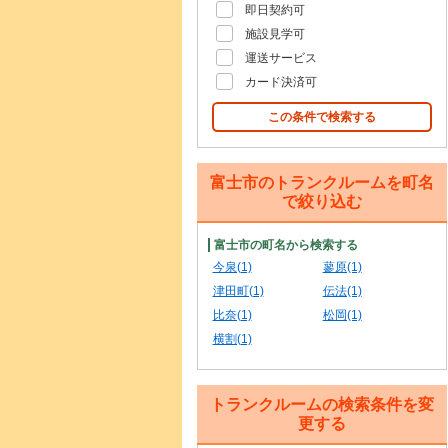
即日契約可
施設見学可
運送サービス
カード決済可
この条件で検索する
富士市のトランクルームを町名
で絞り込む
富士市の町名から検索する
今泉(1)
蓼原(1)
津田町(1)
伝法(1)
比奈(1)
松岡(1)
横割(1)
トランクルームの検索条件を変
更する