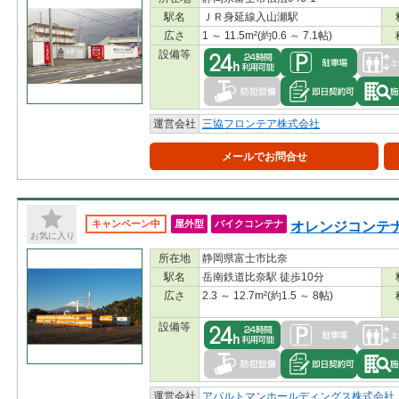
駅名
ＪＲ身延線入山瀬駅
広さ
1 ～ 11.5m²(約0.6 ～ 7.1帖)
設備等
運営会社
三協フロンテア株式会社
メールでお問合せ
オレンジコンテナ富
キャンペーン中
屋外型
バイクコンテナ
お気に入り
所在地
静岡県富士市比奈
駅名
岳南鉄道比奈駅 徒歩10分
広さ
2.3 ～ 12.7m²(約1.5 ～ 8帖)
設備等
運営会社
アパルトマンホールディングス株式会社