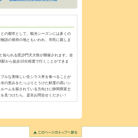
もとの都市として、観光シーズンには多くの
採物語の発祥の地ともいわれ、市民に親しま
と知られる毘沙門天大祭が開催されます。全
原駅から徒歩10分程度で行くことができま
ナブルな美味しい生シラス丼を食べることが
な水の恵みをたっぷりとうけた鮮度の高いシ
クルームを探されている方向けに静岡県富士
ムを見つけたら、是非お問合せください！