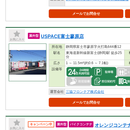
メールでお問合せ
USPACE富士蓼原店
屋外型
お気に入り
所在地
静岡県富士市蓼原字火打島644番12
駅名
東海道新幹線新富士(静岡)駅 徒歩25
分
広さ
1 ～ 11.5m²(約0.6 ～ 7.1帖)
設備等
運営会社
三協フロンテア株式会社
メールでお問合せ
オレンジコンテナ
キャンペーン中
屋外型
バイクコンテナ
お気に入り