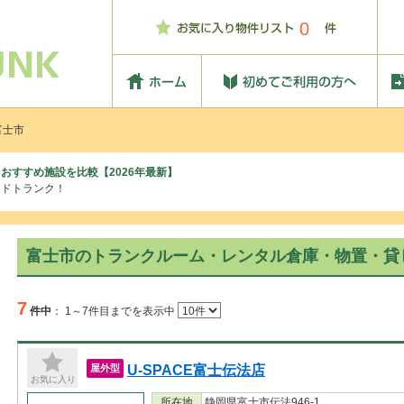
0
富士市
おすすめ施設を比較【2026年最新】
ッドトランク！
富士市のトランクルーム・レンタル倉庫・物置・貸
7
件中
：
1～7件目までを表示中
U-SPACE富士伝法店
屋外型
お気に入り
所在地
静岡県富士市伝法946-1