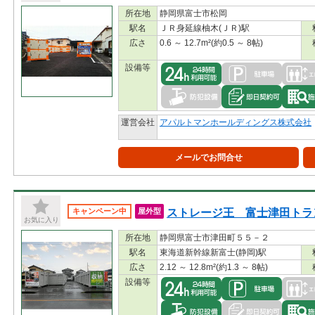
所在地
静岡県富士市松岡
駅名
ＪＲ身延線柚木(ＪＲ)駅
広さ
0.6 ～ 12.7m²(約0.5 ～ 8帖)
設備等
運営会社
アパルトマンホールディングス株式会社
メールでお問合せ
ストレージ王 富士津田トラ
キャンペーン中
屋外型
お気に入り
所在地
静岡県富士市津田町５５－２
駅名
東海道新幹線新富士(静岡)駅
広さ
2.12 ～ 12.8m²(約1.3 ～ 8帖)
設備等