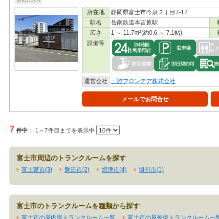
所在地
静岡県富士市今泉２丁目7-12
駅名
岳南鉄道本吉原駅
広さ
1 ～ 11.7m²(約0.6 ～ 7.1帖)
設備等
運営会社
三協フロンテア株式会社
メールでお問合せ
7
件中
：
1～7件目までを表示中
富士市周辺のトランクルームを探す
富士宮市(3)
磐田市(2)
焼津市(4)
掛川市(1)
富士市のトランクルームを種類から探す
富士市の屋内型トランクルーム一覧
富士市の屋外型トランクルーム一