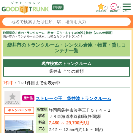
0
0
静岡県
静岡県袋井市のトランクルーム｜料金・広さ・おすすめ施設を比較【2026年最新】
袋井市のトランクルームの検索、比較ならグッドトランク！
袋井市のトランクルーム・レンタル倉庫・物置・貸しコ
ンテナ一覧
現在検索のトランクルーム
袋井市
全ての種類
1件中
：1～1件目までを表示中
ストレージ王 袋井湊トランクルーム
屋外型
お気に入り
所在地
静岡県袋井市湊字三升５７４－２
キャンペーン中
駅名
ＪＲ東海道本線御厨(静岡)駅
7,480 ～ 29,700円/月
料金
広さ
2.42 ～ 12.5m²(約1.5 ～ 8帖)