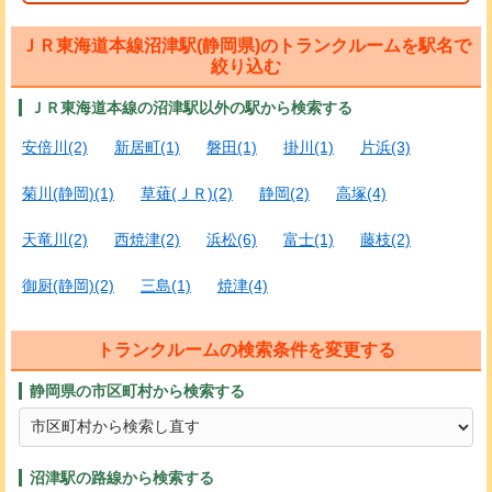
ＪＲ東海道本線沼津駅(静岡県)のトランクルームを駅名で
絞り込む
ＪＲ東海道本線の沼津駅以外の駅から検索する
安倍川(2)
新居町(1)
磐田(1)
掛川(1)
片浜(3)
菊川(静岡)(1)
草薙(ＪＲ)(2)
静岡(2)
高塚(4)
天竜川(2)
西焼津(2)
浜松(6)
富士(1)
藤枝(2)
御厨(静岡)(2)
三島(1)
焼津(4)
トランクルームの検索条件を変更する
静岡県の市区町村から検索する
沼津駅の路線から検索する