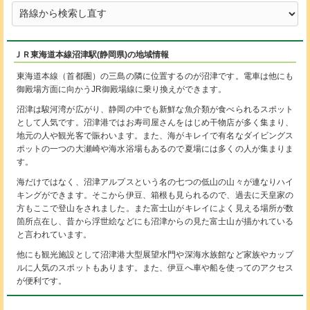
ＪＲ東海道本線沼津駅(静岡県)の地域情報
東海道本線（首都圏）の三島の隣に位置するのが沼津です。電車は他にも
御殿場方面に向かうJR御殿場線に乗り換えができます。
沼津は駿河湾が広がり、静岡の中でも新鮮な魚介類が食べられるスポット
として人気です。沼津港ではお寿司屋さんをはじめ干物店が多く集まり、
地元の人や観光客で賑わいます。また、海がキレイで有名なダイビングス
ポットの一つの大瀬崎や海水浴場もあるので夏場には多くの人が集まりま
す。
海だけではなく、沼津アルプスという名の七つの低山の山々が連なりハイ
キングができます。そこから伊豆、箱根も見られるので、過去に天皇家の
方もここで登山をされました。また富士山がキレイによく見える場所が数
箇所点在し、昔から浮世絵などにも沼津からの見た富士山が描かれている
と言われています。
他にも観光施設として沼津港大型展望水門や深海水族館など家族やカップ
ルに人気のスポットもあります。また、伊豆へ車や船を使ってのアクセス
が便利です。