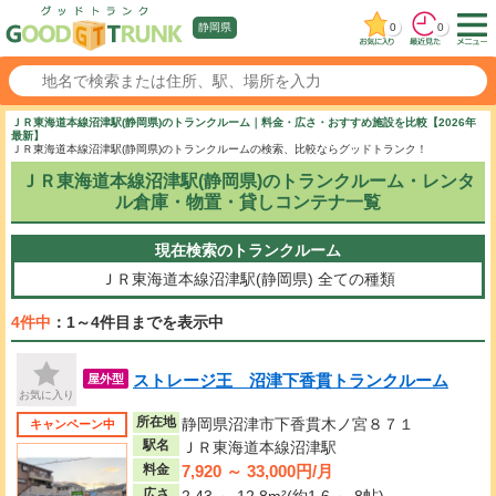
0
0
静岡県
ＪＲ東海道本線沼津駅(静岡県)のトランクルーム｜料金・広さ・おすすめ施設を比較【2026年
最新】
ＪＲ東海道本線沼津駅(静岡県)のトランクルームの検索、比較ならグッドトランク！
ＪＲ東海道本線沼津駅(静岡県)のトランクルーム・レンタ
ル倉庫・物置・貸しコンテナ一覧
現在検索のトランクルーム
ＪＲ東海道本線沼津駅(静岡県)
全ての種類
4件中
：1～4件目までを表示中
ストレージ王 沼津下香貫トランクルーム
屋外型
お気に入り
所在地
静岡県沼津市下香貫木ノ宮８７１
キャンペーン中
駅名
ＪＲ東海道本線沼津駅
7,920 ～ 33,000円/月
料金
広さ
2.43 ～ 12.8m²(約1.6 ～ 8帖)