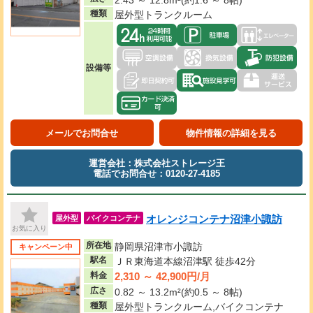
種類
屋外型トランクルーム
設備等
メールでお問合せ
物件情報の詳細を見る
運営会社：株式会社ストレージ王
電話でお問合せ：0120-27-4185
オレンジコンテナ沼津小諏訪
屋外型
バイクコンテナ
お気に入り
所在地
静岡県沼津市小諏訪
キャンペーン中
駅名
ＪＲ東海道本線沼津駅 徒歩42分
2,310 ～ 42,900円/月
料金
広さ
0.82 ～ 13.2m²(約0.5 ～ 8帖)
種類
屋外型トランクルーム,バイクコンテナ