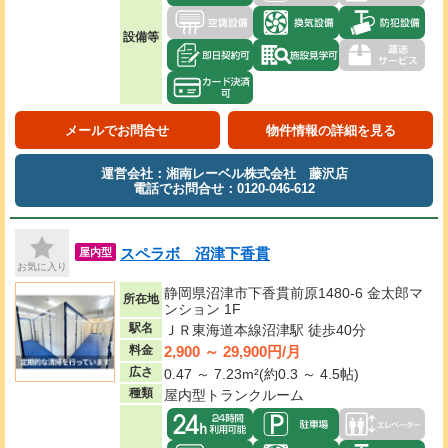
設備等
メールでお問合せ
物件情報の詳細を見る
運営会社：湘南レーベル株式会社 藤沢店
電話でお問合せ：0120-046-612
スペラボ 沼津下香貫
屋内型
お気に入り
静岡県沼津市下香貫前原1480-6 金太郎マ
所在地
ンション 1F
駅名
ＪＲ東海道本線沼津駅 徒歩40分
2,900 ～ 29,900円/月
料金
広さ
0.47 ～ 7.23m²(約0.3 ～ 4.5帖)
種類
屋内型トランクルーム