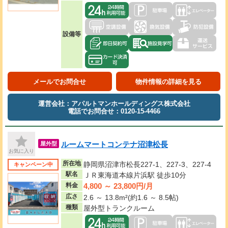
設備等
メールでお問合せ
物件情報の詳細を見る
運営会社：アパルトマンホールディングス株式会社
電話でお問合せ：0120-15-4466
ルームマートコンテナ沼津松長
屋外型
お気に入り
所在地
静岡県沼津市松長227-1、227-3、227-4
キャンペーン中
駅名
ＪＲ東海道本線片浜駅 徒歩10分
4,800 ～ 23,800円/月
料金
広さ
2.6 ～ 13.8m²(約1.6 ～ 8.5帖)
種類
屋外型トランクルーム