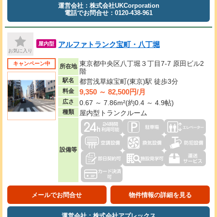
運営会社：株式会社UKCorporation
電話でお問合せ：0120-438-961
アルファトランク宝町・八丁堀
屋内型
お気に入り
東京都中央区八丁堀３丁目7-7 原田ビル2
キャンペーン中
所在地
階
駅名
都営浅草線宝町(東京)駅 徒歩3分
9,350 ～ 82,500円/月
料金
広さ
0.67 ～ 7.86m²(約0.4 ～ 4.9帖)
種類
屋内型トランクルーム
設備等
メールでお問合せ
物件情報の詳細を見る
運営会社：株式会社アプレックス