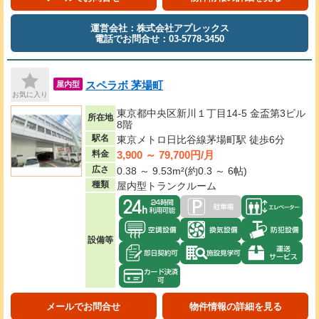
運営会社：株式会社アプレックス
電話でお問合せ：03-5778-3450
スペラボ 茅場町
屋内型
お気に入り
東京都中央区新川１丁目14-5 金盃第3ビル
所在地
8階
駅名
東京メトロ日比谷線茅場町駅 徒歩6分
3,900 ～ 79,700円/月
料金
広さ
0.38 ～ 9.53m²(約0.3 ～ 6帖)
種類
屋内型トランクルーム
設備等
メールでお問合せ
物件情報の詳細を見る