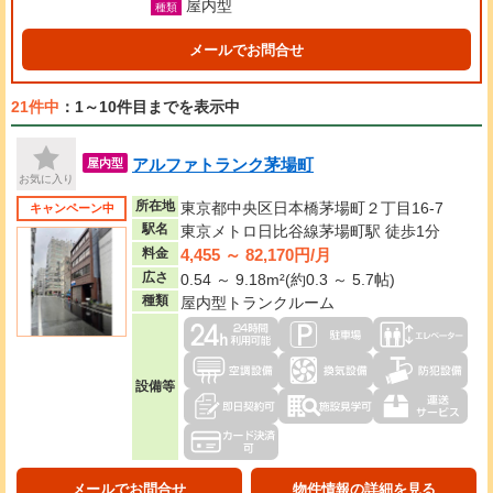
屋内型
種類
メールでお問合せ
21件中
：1～10件目までを表示中
アルファトランク茅場町
屋内型
お気に入り
所在地
東京都中央区日本橋茅場町２丁目16-7
キャンペーン中
駅名
東京メトロ日比谷線茅場町駅 徒歩1分
4,455 ～ 82,170円/月
料金
広さ
0.54 ～ 9.18m²(約0.3 ～ 5.7帖)
種類
屋内型トランクルーム
設備等
メールでお問合せ
物件情報の詳細を見る