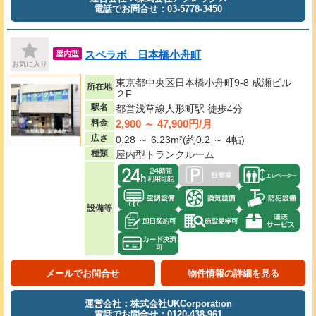
電話でお問合せ：03-5778-3450
スペラボ 日本橋小舟町
屋内型
お気に入り
東京都中央区日本橋小舟町9-8 成瀬ビル
所在地
２F
駅名
都営浅草線人形町駅 徒歩4分
2,900 ～ 47,900円/月
料金
広さ
0.28 ～ 6.23m²(約0.2 ～ 4帖)
種類
屋内型トランクルーム
設備等
メールでお問合せ
物件情報の詳細を見る
運営会社：株式会社UKCorporation
電話でお問合せ：0120-438-961