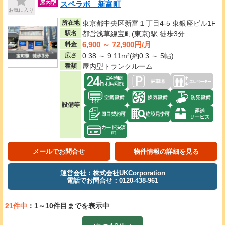
スペラボ 新富町
屋内型
お気に入り
所在地
東京都中央区新富１丁目4-5 東銀座ビル1F
駅名
都営浅草線宝町(東京)駅 徒歩3分
6,900 ～ 72,900円/月
料金
広さ
0.38 ～ 9.11m²(約0.3 ～ 5帖)
種類
屋内型トランクルーム
設備等
メールでお問合せ
物件情報の詳細を見る
運営会社：株式会社UKCorporation
電話でお問合せ：0120-438-961
21件中
：1～10件目までを表示中