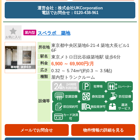
運営会社：株式会社UKCorporation
電話でお問合せ：0120-438-961
スペラボ 築地
屋内型
お気に入り
東京都中央区築地6-21-4 築地大長ビル1
所在地
6F
駅名
東京メトロ日比谷線築地駅 徒歩6分
6,900 ～ 69,900円/月
料金
広さ
0.32 ～ 5.74m²(約0.3 ～ 3.5帖)
種類
屋内型トランクルーム
設備等
メールでお問合せ
物件情報の詳細を見る