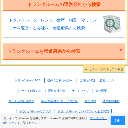
トランクルームの運営会社から検索
トランクルーム・レンタル倉庫・物置・貸しコン
テナを運営する会社を、都道府県から検索
トランクルームを都道府県から検索
このページのトップへ戻る
トランクルームTOP
初めてご利用の方へ
ご契約の流れ・必要なもの
サイトの使い方
運営会社一覧
サイトマップ
会社概要
サイトへのお問合せ
個人情報の取り扱いについて
利用規約
物件掲載案内
トランクルームのブログ
トランクルームについてのよくある質問
当サイトではCookieを使用します。Cookieの使用に関する詳細は「
プライバシー
OK
ポリシー
」をご覧ください。
© 2026 Good-com Inc. All Rights Reserved.