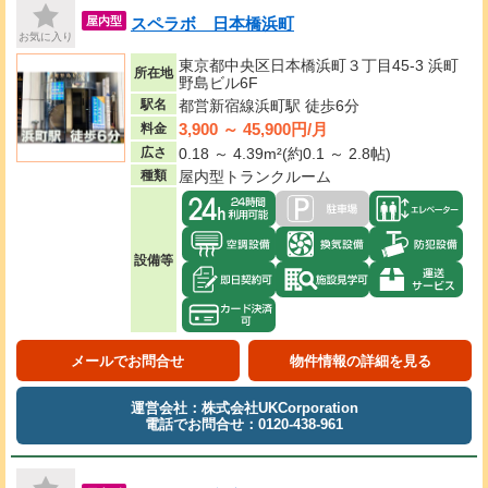
スペラボ 日本橋浜町
屋内型
お気に入り
東京都中央区日本橋浜町３丁目45-3 浜町
所在地
野島ビル6F
駅名
都営新宿線浜町駅 徒歩6分
3,900 ～ 45,900円/月
料金
広さ
0.18 ～ 4.39m²(約0.1 ～ 2.8帖)
種類
屋内型トランクルーム
設備等
メールでお問合せ
物件情報の詳細を見る
運営会社：株式会社UKCorporation
電話でお問合せ：0120-438-961