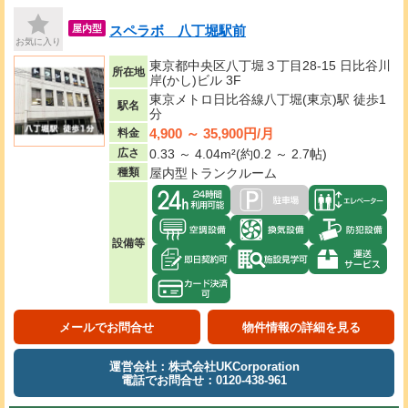
スペラボ 八丁堀駅前
屋内型
お気に入り
東京都中央区八丁堀３丁目28-15 日比谷川
所在地
岸(かし)ビル 3F
東京メトロ日比谷線八丁堀(東京)駅 徒歩1
駅名
分
4,900 ～ 35,900円/月
料金
広さ
0.33 ～ 4.04m²(約0.2 ～ 2.7帖)
種類
屋内型トランクルーム
設備等
メールでお問合せ
物件情報の詳細を見る
運営会社：株式会社UKCorporation
電話でお問合せ：0120-438-961