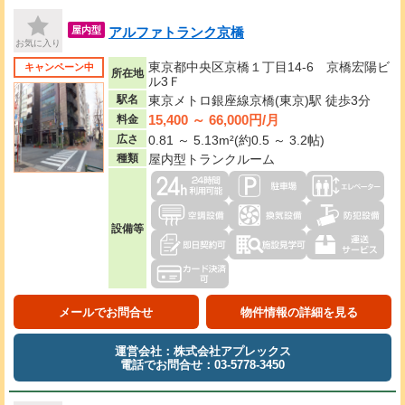
アルファトランク京橋
屋内型
お気に入り
東京都中央区京橋１丁目14-6 京橋宏陽ビ
キャンペーン中
所在地
ル3Ｆ
駅名
東京メトロ銀座線京橋(東京)駅 徒歩3分
15,400 ～ 66,000円/月
料金
広さ
0.81 ～ 5.13m²(約0.5 ～ 3.2帖)
種類
屋内型トランクルーム
設備等
メールでお問合せ
物件情報の詳細を見る
運営会社：株式会社アプレックス
電話でお問合せ：03-5778-3450