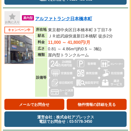
アルファトランク日本橋本町
屋内型
お気に入り
所在地
東京都中央区日本橋本町３丁目7-9
キャンペーン中
駅名
ＪＲ総武線快速新日本橋駅 徒歩2分
11,000 ～ 41,800円/月
料金
広さ
0.81 ～ 4.86m²(約0.5 ～ 3帖)
種類
屋内型トランクルーム
設備等
メールでお問合せ
物件情報の詳細を見る
運営会社：株式会社アプレックス
電話でお問合せ：03-5778-3450