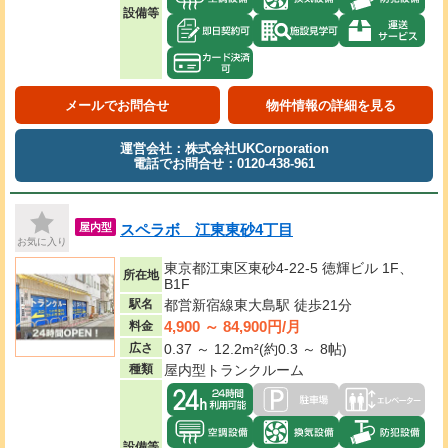
設備等
メールでお問合せ
物件情報の詳細を見る
運営会社：株式会社UKCorporation
電話でお問合せ：0120-438-961
スペラボ 江東東砂4丁目
屋内型
お気に入り
東京都江東区東砂4-22-5 徳輝ビル 1F、
所在地
B1F
駅名
都営新宿線東大島駅 徒歩21分
4,900 ～ 84,900円/月
料金
広さ
0.37 ～ 12.2m²(約0.3 ～ 8帖)
種類
屋内型トランクルーム
設備等