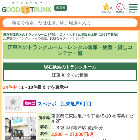
0
0
東京都
東京都江東区のトランクルーム｜料金・広さ・おすすめ施設を比較【2026年最新】
江東区のトランクルームの検索、比較ならグッドトランク！
江東区のトランクルーム・レンタル倉庫・物置・貸しコ
ンテナ一覧
現在検索のトランクルーム
江東区
全ての種類
24件中
：1～10件目までを表示中
スぺラボ 江東亀戸5丁目
屋内型
お気に入り
東京都江東区亀戸５丁目45-10 福寿亀戸ビ
所在地
ル2F
駅名
ＪＲ総武線亀戸駅 徒歩5分
2,900 ～ 27,800円/月
料金