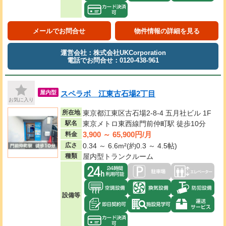
メールでお問合せ
物件情報の詳細を見る
運営会社：株式会社UKCorporation
電話でお問合せ：0120-438-961
スペラボ 江東古石場2丁目
屋内型
お気に入り
所在地
東京都江東区古石場2-8-4 五月社ビル 1F
駅名
東京メトロ東西線門前仲町駅 徒歩10分
3,900 ～ 65,900円/月
料金
広さ
0.34 ～ 6.6m²(約0.3 ～ 4.5帖)
種類
屋内型トランクルーム
設備等