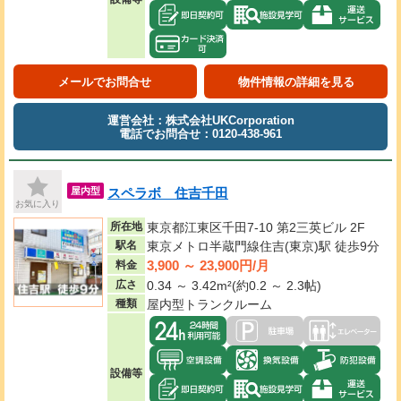
メールでお問合せ
物件情報の詳細を見る
運営会社：株式会社UKCorporation
電話でお問合せ：0120-438-961
スペラボ 住吉千田
屋内型
お気に入り
所在地
東京都江東区千田7-10 第2三英ビル 2F
駅名
東京メトロ半蔵門線住吉(東京)駅 徒歩9分
3,900 ～ 23,900円/月
料金
広さ
0.34 ～ 3.42m²(約0.2 ～ 2.3帖)
種類
屋内型トランクルーム
設備等