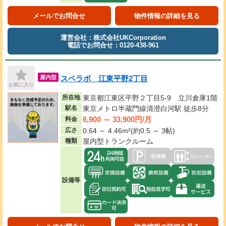
メールでお問合せ
物件情報の詳細を見る
運営会社：株式会社UKCorporation
電話でお問合せ：0120-438-961
スペラボ 江東平野2丁目
屋内型
お気に入り
所在地
東京都江東区平野２丁目5-9 立川倉庫1階
駅名
東京メトロ半蔵門線清澄白河駅 徒歩8分
6,900 ～ 33,900円/月
料金
広さ
0.64 ～ 4.46m²(約0.5 ～ 3帖)
種類
屋内型トランクルーム
設備等