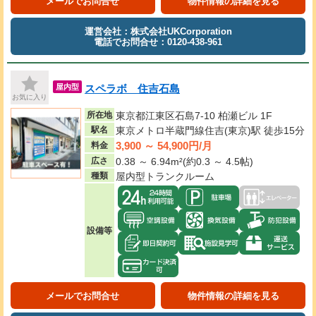
メールでお問合せ
物件情報の詳細を見る
運営会社：株式会社UKCorporation
電話でお問合せ：0120-438-961
スペラボ 住吉石島
屋内型
お気に入り
所在地
東京都江東区石島7-10 柏瀬ビル 1F
駅名
東京メトロ半蔵門線住吉(東京)駅 徒歩15分
3,900 ～ 54,900円/月
料金
広さ
0.38 ～ 6.94m²(約0.3 ～ 4.5帖)
種類
屋内型トランクルーム
設備等
メールでお問合せ
物件情報の詳細を見る