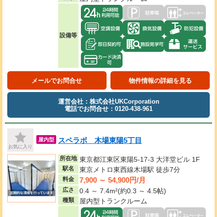
設備等
メールでお問合せ
物件情報の詳細を見る
運営会社：株式会社UKCorporation
電話でお問合せ：0120-438-961
スペラボ 木場東陽5丁目
屋内型
お気に入り
所在地
東京都江東区東陽5-17-3 大洋堂ビル 1F
駅名
東京メトロ東西線木場駅 徒歩7分
7,900 ～ 54,900円/月
料金
広さ
0.4 ～ 7.4m²(約0.3 ～ 4.5帖)
種類
屋内型トランクルーム