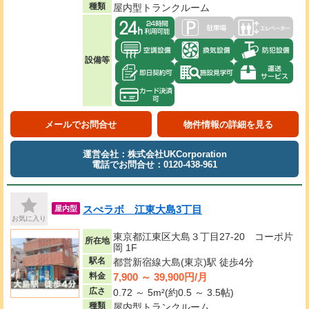
種類
屋内型トランクルーム
設備等
メールでお問合せ
物件情報の詳細を見る
運営会社：株式会社UKCorporation
電話でお問合せ：0120-438-961
スぺラボ 江東大島3丁目
屋内型
お気に入り
東京都江東区大島３丁目27-20 コーポ片
所在地
岡 1F
駅名
都営新宿線大島(東京)駅 徒歩4分
7,900 ～ 39,900円/月
料金
広さ
0.72 ～ 5m²(約0.5 ～ 3.5帖)
種類
屋内型トランクルーム