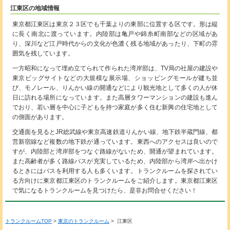
江東区の地域情報
東京都江東区は東京２３区でも千葉よりの東部に位置する区です。形は縦
に長く南北に渡っています。内陸部は亀戸や錦糸町南部などの区域があ
り、深川など江戸時代からの文化が色濃く残る地域があったり、下町の雰
囲気を残しています。
一方昭和になって埋め立てられて作られた湾岸部は、TV局の社屋の建設や
東京ビッグサイトなどの大規模な展示場、ショッピングモールが建ち並
び、モノレール、りんかい線の開通などにより観光地として多くの人が休
日に訪れる場所になっています。また高層タワーマンションの建設も進ん
でおり、若い層を中心に子どもを持つ家庭が多く住む新興の住宅地として
の側面があります。
交通面を見るとJR総武線や東京高速鉄道りんかい線、地下鉄半蔵門線、都
営新宿線など複数の地下鉄が通っています。東西へのアクセスは良いので
すが、内陸部と湾岸部をつなぐ路線がないため、開通が望まれています。
また高齢者が多く路線バスが充実しているため、内陸部から湾岸へ出かけ
るときにはバスを利用する人も多くいます。トランクルームを探されてい
る方向けに東京都江東区のトランクルームをご紹介します。東京都江東区
で気になるトランクルームを見つけたら、是非お問合せください！
トランクルームTOP
>
東京のトランクルーム
> 江東区