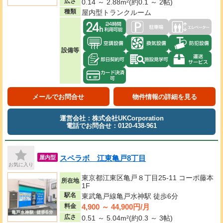
広さ
0.14 ～ 2.88m²(約0.1 ～ 2帖)
種類
屋内型トランクルーム
設備等
メールでお問合せ
物件情報の詳細を見る
運営会社：株式会社UKCorporation
電話でお問合せ：0120-438-961
スペラボ 江東亀戸8丁目
屋内型
お気に入り
東京都江東区亀戸８丁目25-11 コーポ藤本
所在地
1F
駅名
東武亀戸線亀戸水神駅 徒歩6分
4,900 ～ 44,900円/月
料金
広さ
0.51 ～ 5.04m²(約0.3 ～ 3帖)