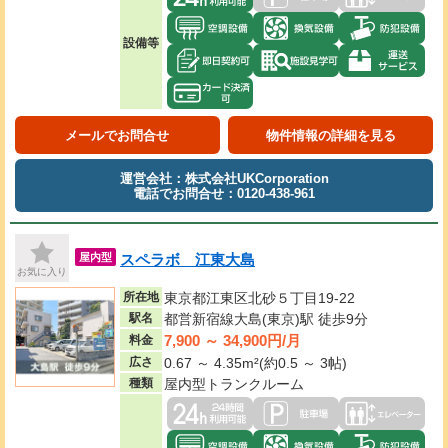
設備等
メールでお問合せ
物件情報の詳細を見る
運営会社：株式会社UKCorporation
電話でお問合せ：0120-438-961
スペラボ 江東大島
屋内型
お気に入り
所在地
東京都江東区北砂５丁目19-22
駅名
都営新宿線大島(東京)駅 徒歩9分
7,900 ～ 34,900円/月
料金
広さ
0.67 ～ 4.35m²(約0.5 ～ 3帖)
種類
屋内型トランクルーム