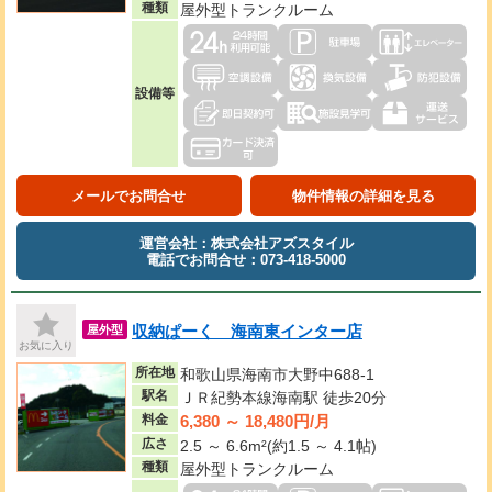
種類
屋外型トランクルーム
設備等
メールでお問合せ
物件情報の詳細を見る
運営会社：株式会社アズスタイル
電話でお問合せ：073-418-5000
収納ぱーく 海南東インター店
屋外型
お気に入り
所在地
和歌山県海南市大野中688-1
駅名
ＪＲ紀勢本線海南駅 徒歩20分
6,380 ～ 18,480円/月
料金
広さ
2.5 ～ 6.6m²(約1.5 ～ 4.1帖)
種類
屋外型トランクルーム