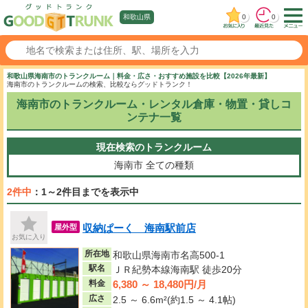
0
0
和歌山県
和歌山県海南市のトランクルーム｜料金・広さ・おすすめ施設を比較【2026年最新】
海南市のトランクルームの検索、比較ならグッドトランク！
海南市のトランクルーム・レンタル倉庫・物置・貸しコ
ンテナ一覧
現在検索のトランクルーム
海南市
全ての種類
2件中
：1～2件目までを表示中
収納ぱーく 海南駅前店
屋外型
お気に入り
所在地
和歌山県海南市名高500-1
駅名
ＪＲ紀勢本線海南駅 徒歩20分
6,380 ～ 18,480円/月
料金
広さ
2.5 ～ 6.6m²(約1.5 ～ 4.1帖)