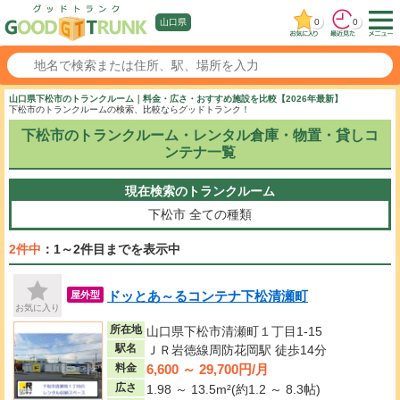
0
0
山口県
山口県下松市のトランクルーム｜料金・広さ・おすすめ施設を比較【2026年最新】
下松市のトランクルームの検索、比較ならグッドトランク！
下松市のトランクルーム・レンタル倉庫・物置・貸しコ
ンテナ一覧
現在検索のトランクルーム
下松市
全ての種類
2件中
：1～2件目までを表示中
ドッとあ～るコンテナ下松清瀬町
屋外型
お気に入り
所在地
山口県下松市清瀬町１丁目1-15
駅名
ＪＲ岩徳線周防花岡駅 徒歩14分
6,600 ～ 29,700円/月
料金
広さ
1.98 ～ 13.5m²(約1.2 ～ 8.3帖)