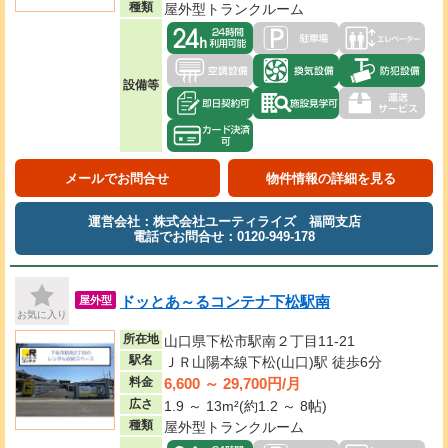
種類
屋外型トランクルーム
設備等
メールでお問合せ
物件情報の詳細を見る
運営会社：株式会社ユーティライズ 福岡支店
電話でお問合せ：0120-949-178
ドッとあ～るコンテナ下松駅南
屋外型
お気に入り
所在地
山口県下松市駅南２丁目11-21
駅名
ＪＲ山陽本線下松(山口)駅 徒歩6分
6,600 ～ 29,700円/月
料金
広さ
1.9 ～ 13m²(約1.2 ～ 8帖)
種類
屋外型トランクルーム