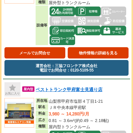
種類
屋外型トランクルーム
設備等
メールでお問合せ
物件情報の詳細を見る
運営会社：三協フロンテア株式会社
電話でお問合せ：0120-5109-55
ベストトランク甲府富士見通り店
屋内型
お気に入り
所在地
山梨県甲府市塩部４丁目1-21
駅名
ＪＲ中央本線甲府駅
3,980 ～ 14,280円/月
料金
広さ
0.81 ～ 3.6m²(約0.49 ～ 2.18帖)
種類
屋内型トランクルーム