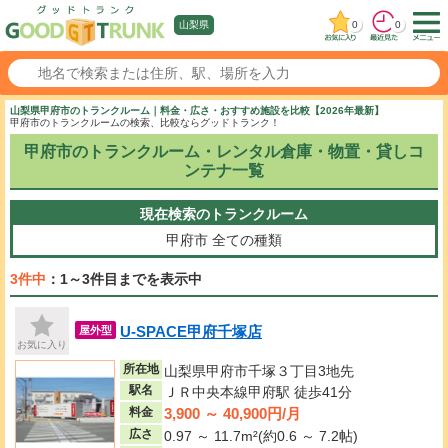
0
0
山梨県
山梨県甲府市のトランクルーム｜料金・広さ・おすすめ施設を比較【2026年最新】
甲府市のトランクルームの検索、比較ならグッドトランク！
甲府市のトランクルーム・レンタル倉庫・物置・貸しコ
ンテナ一覧
現在検索のトランクルーム
甲府市
全ての種類
3件中
：1～3件目までを表示中
U-SPACE甲府千塚店
屋外型
お気に入り
所在地
山梨県甲府市千塚３丁目3地先
駅名
ＪＲ中央本線甲府駅 徒歩41分
3,900 ～ 40,900円/月
料金
広さ
0.97 ～ 11.7m²(約0.6 ～ 7.2帖)