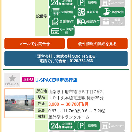
設備等
メールでお問合せ
物件情報の詳細を見る
運営会社：株式会社NORTH SIDE
電話でお問合せ：0120-734-966
U-SPACE甲府徳行店
屋外型
お気に入り
所在地
山梨県甲府市徳行５丁目7番2
駅名
ＪＲ中央本線竜王駅 徒歩35分
3,900 ～ 38,700円/月
料金
広さ
0.97 ～ 11.7m²(約0.6 ～ 7.2帖)
種類
屋外型トランクルーム