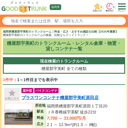
0
0
福岡県
福岡県糟屋郡宇美町のトランクルーム｜料金・広さ・おすすめ施設を比較【2026年最新】
糟屋郡宇美町のトランクルームの検索、比較ならグッドトランク！
糟屋郡宇美町のトランクルーム・レンタル倉庫・物置・
貸しコンテナ一覧
現在検索のトランクルーム
糟屋郡宇美町
全ての種類
1件中
：1～1件目までを表示中
屋外型
バイクコンテナ
プラスワンコンテナ糟屋郡宇美町原田店
お気に入り
所在地
福岡県糟屋郡宇美町原田１丁目20
駅名
ＪＲ香椎線宇美駅 徒歩22分
7,700 ～ 33,000円/月
料金
広さ
2.1 ～ 12.9m²(約1.3 ～ 8帖)