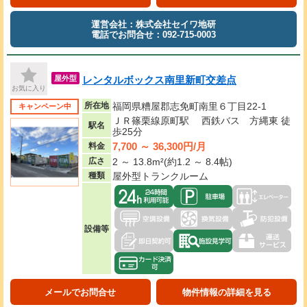
運営会社：株式会社セイワ地研
電話でお問合せ：092-715-0003
レンタルボックス南里新町交差点
屋外型
お気に入り
所在地
福岡県糟屋郡志免町南里６丁目22-1
キャンペーン中
ＪＲ篠栗線原町駅 西鉄バス 方縄東 徒
駅名
歩25分
7,700 ～ 36,300円/月
料金
広さ
2 ～ 13.8m²(約1.2 ～ 8.4帖)
種類
屋外型トランクルーム
設備等
メールでお問合せ
物件情報の詳細を見る