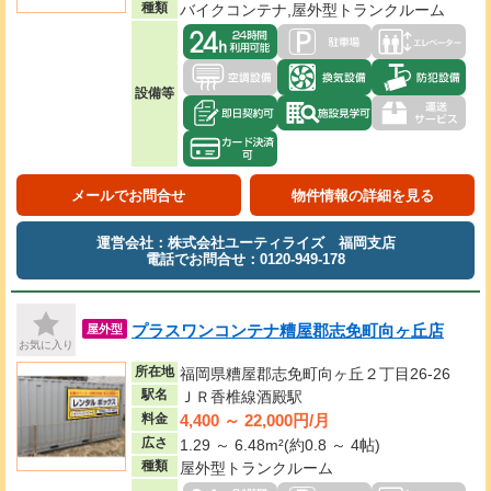
種類
バイクコンテナ,屋外型トランクルーム
設備等
メールでお問合せ
物件情報の詳細を見る
運営会社：株式会社ユーティライズ 福岡支店
電話でお問合せ：0120-949-178
プラスワンコンテナ糟屋郡志免町向ヶ丘店
屋外型
お気に入り
所在地
福岡県糟屋郡志免町向ヶ丘２丁目26-26
駅名
ＪＲ香椎線酒殿駅
4,400 ～ 22,000円/月
料金
広さ
1.29 ～ 6.48m²(約0.8 ～ 4帖)
種類
屋外型トランクルーム