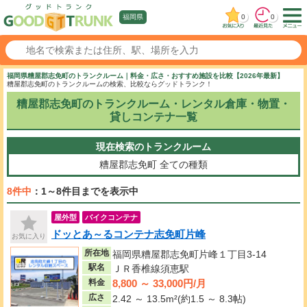
0
0
福岡県
福岡県糟屋郡志免町のトランクルーム｜料金・広さ・おすすめ施設を比較【2026年最新】
糟屋郡志免町のトランクルームの検索、比較ならグッドトランク！
糟屋郡志免町のトランクルーム・レンタル倉庫・物置・
貸しコンテナ一覧
現在検索のトランクルーム
糟屋郡志免町
全ての種類
8件中
：1～8件目までを表示中
屋外型
バイクコンテナ
ドッとあ～るコンテナ志免町片峰
お気に入り
所在地
福岡県糟屋郡志免町片峰１丁目3-14
駅名
ＪＲ香椎線須恵駅
8,800 ～ 33,000円/月
料金
広さ
2.42 ～ 13.5m²(約1.5 ～ 8.3帖)