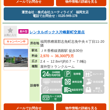
メールでお問合せ
物件情報の詳細を見る
運営会社：株式会社ユーティライズ 福岡支店
電話でお問合せ：0120-949-178
レンタルボックス片峰新町交差点
屋外型
お気に入り
福岡県糟屋郡志免町志免中央４丁目11-20
キャンペーン中
所在地
隣
駅名
ＪＲ香椎線酒殿駅 徒歩30分
2,970 ～ 36,300円/月
料金
広さ
2.4 ～ 12.8m²(約0.7 ～ 7.8帖)
種類
屋外型トランクルーム
設備等
メールでお問合せ
物件情報の詳細を見る