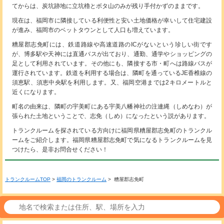
てからは、炭坑跡地に立坑櫓とボタ山のみが残り手付かずのままです。
現在は、福岡市に隣接している利便性と安い土地価格が幸いして住宅建設
が進み、福岡市のベットタウンとして人口も増えています。
糟屋郡志免町には、鉄道路線や高速道路のICがないという珍しい街です
が、博多駅や天神には直通バスが出ており、通勤、通学やショッピングの
足として利用されています。その他にも、隣接する市・町へは路線バスが
運行されています。鉄道を利用する場合は、隣町を通っているJE香椎線の
須恵駅、須恵中央駅を利用します。又、福岡空港までは2キロメートルと
近くになります。
町名の由来は、隣町の宇美町にある宇美八幡神社の注連縄（しめなわ）が
張られた土地ということで、志免（しめ）になったという説があります。
トランクルームを探されている方向けに福岡県糟屋郡志免町のトランクル
ームをご紹介します。福岡県糟屋郡志免町で気になるトランクルームを見
つけたら、是非お問合せください！
トランクルームTOP
>
福岡のトランクルーム
> 糟屋郡志免町