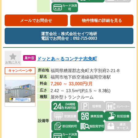
メールでお問合せ
物件情報の詳細を見る
運営会社：株式会社セイワ地研
電話でお問合せ：092-715-0003
ドッとあ～るコンテナ志免町
屋外型
お気に入り
所在地
福岡県糟屋郡志免町大字別府2-21-8
キャンペーン中
駅名
福岡市地下鉄空港線福岡空港駅
7,260 ～ 33,000円/月
料金
広さ
2.42 ～ 13.5m²(約1.5 ～ 8.3帖)
種類
屋外型トランクルーム
設備等