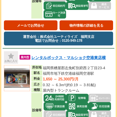
設備等
メールでお問合せ
物件情報の詳細を見る
運営会社：株式会社ユーティライズ 福岡支店
電話でお問合せ：0120-949-178
レンタルボックス・マルショク空港東店横
屋内型
お気に入り
所在地
福岡県糟屋郡志免町別府西２丁目23-4
駅名
福岡市地下鉄空港線福岡空港駅
1,650 ～ 25,300円/月
料金
広さ
0.32 ～ 6.3m²(約0.19 ～ 3.81帖)
種類
屋内型トランクルーム
設備等