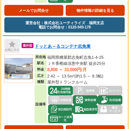
メールでお問合せ
物件情報の詳細を見る
運営会社：株式会社ユーティライズ 福岡支店
電話でお問合せ：0120-949-178
ドッとあ～るコンテナ志免東
屋外型
お気に入り
所在地
福岡県糟屋郡志免町志免1-4-25
駅名
ＪＲ香椎線須恵中央駅 徒歩25分
8,800 ～ 33,000円/月
料金
広さ
2.42 ～ 13.5m²(約1.5 ～ 8.3帖)
種類
屋外型トランクルーム
設備等