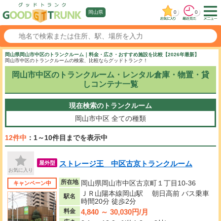
0
0
岡山県
岡山県岡山市中区のトランクルーム｜料金・広さ・おすすめ施設を比較【2026年最新】
岡山市中区のトランクルームの検索、比較ならグッドトランク！
岡山市中区のトランクルーム・レンタル倉庫・物置・貸
しコンテナ一覧
現在検索のトランクルーム
岡山市中区
全ての種類
12件中
：1～10件目までを表示中
ストレージ王 中区古京トランクルーム
屋外型
お気に入り
所在地
岡山県岡山市中区古京町１丁目10-36
キャンペーン中
ＪＲ山陽本線岡山駅 朝日高前 バス乗車
駅名
時間20分 徒歩2分
4,840 ～ 30,030円/月
料金