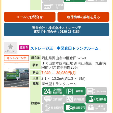
メールでお問合せ
物件情報の詳細を見る
運営会社：株式会社ストレージ王
電話でお問合せ：0120-27-4185
ストレージ王 中区倉田トランクルーム
屋外型
お気に入り
所在地
岡山県岡山市中区倉田575-3
キャンペーン中
ＪＲ山陽本線岡山駅 新岡山港線 旭東病
駅名
院前 バス乗車時間25分
7,040 ～ 30,030円/月
料金
広さ
2.1 ～ 13.2m²(約1.3 ～ 8帖)
種類
屋外型トランクルーム
設備等