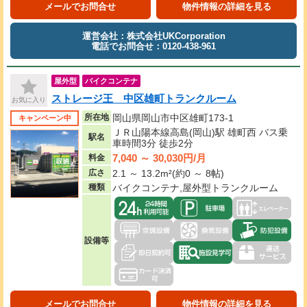
メールでお問合せ
物件情報の詳細を見る
運営会社：株式会社UKCorporation
電話でお問合せ：0120-438-961
屋外型
バイクコンテナ
ストレージ王 中区雄町トランクルーム
お気に入り
所在地
岡山県岡山市中区雄町173-1
キャンペーン中
ＪＲ山陽本線高島(岡山)駅 雄町西 バス乗
駅名
車時間3分 徒歩2分
7,040 ～ 30,030円/月
料金
広さ
2.1 ～ 13.2m²(約0 ～ 8帖)
種類
バイクコンテナ,屋外型トランクルーム
設備等
メールでお問合せ
物件情報の詳細を見る