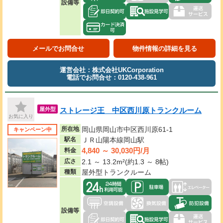
設備等
メールでお問合せ
物件情報の詳細を見る
運営会社：株式会社UKCorporation
電話でお問合せ：0120-438-961
ストレージ王 中区西川原トランクルーム
屋外型
お気に入り
所在地
岡山県岡山市中区西川原61-1
キャンペーン中
駅名
ＪＲ山陽本線岡山駅
4,840 ～ 30,030円/月
料金
広さ
2.1 ～ 13.2m²(約1.3 ～ 8帖)
種類
屋外型トランクルーム
設備等