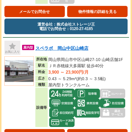
メールでお問合せ
物件情報の詳細を見る
運営会社：株式会社ストレージ王
電話でお問合せ：0120-27-4185
スペラボ 岡山中区山崎店
屋内型
お気に入り
所在地
岡山県岡山市中区山崎27-10 山崎店舗1F
駅名
ＪＲ赤穂線大多羅駅 徒歩40分
3,900 ～ 23,900円/月
料金
広さ
0.43 ～ 5.29m²(約0.3 ～ 3.5帖)
種類
屋内型トランクルーム
設備等