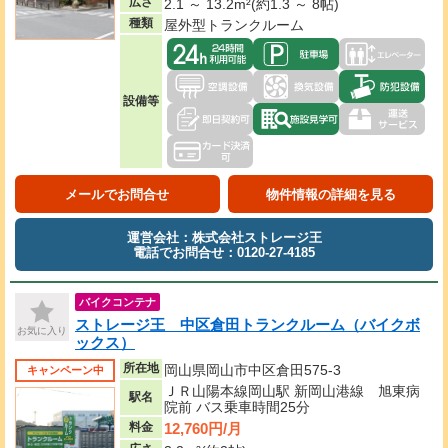
広さ
2.1 ～ 13.2m²(約1.3 ～ 8帖)
種類
屋外型トランクルーム
設備等
メールでお問合せ
物件情報の詳細を見る
運営会社：株式会社ストレージ王
電話でお問合せ：0120-27-4185
バイクコンテナ
ストレージ王 中区倉田トランクルーム（バイクボ
お気に入り
ックス）
所在地
岡山県岡山市中区倉田575-3
キャンペーン中
ＪＲ山陽本線岡山駅 新岡山港線 旭東病
駅名
院前 バス乗車時間25分
12,760円/月
料金