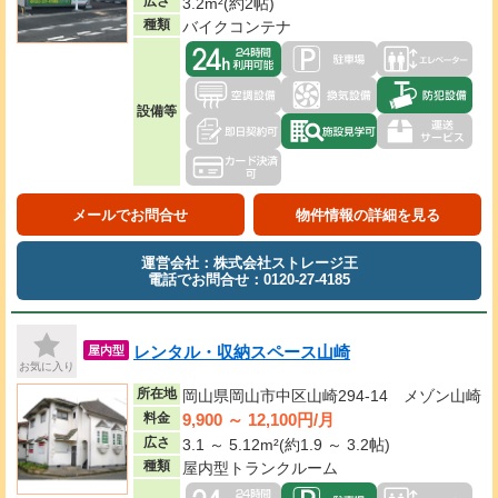
広さ
3.2m²(約2帖)
種類
バイクコンテナ
設備等
メールでお問合せ
物件情報の詳細を見る
運営会社：株式会社ストレージ王
電話でお問合せ：0120-27-4185
レンタル・収納スペース山崎
屋内型
お気に入り
所在地
岡山県岡山市中区山崎294-14 メゾン山崎
9,900 ～ 12,100円/月
料金
広さ
3.1 ～ 5.12m²(約1.9 ～ 3.2帖)
種類
屋内型トランクルーム