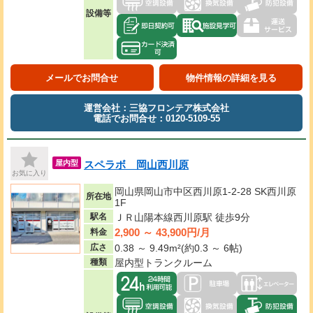
設備等
メールでお問合せ
物件情報の詳細を見る
運営会社：三協フロンテア株式会社
電話でお問合せ：0120-5109-55
スペラボ 岡山西川原
屋内型
お気に入り
岡山県岡山市中区西川原1-2-28 SK西川原
所在地
1F
駅名
ＪＲ山陽本線西川原駅 徒歩9分
2,900 ～ 43,900円/月
料金
広さ
0.38 ～ 9.49m²(約0.3 ～ 6帖)
種類
屋内型トランクルーム