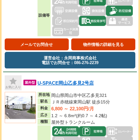
設備等
メールでお問合せ
物件情報の詳細を見る
運営会社：永岡商事株式会社
電話でお問合せ：086-276-2239
U-SPACE岡山乙多見2号店
屋外型
お気に入り
所在地
岡山県岡山市中区乙多見321
駅名
ＪＲ赤穂線東岡山駅 徒歩15分
6,800 ～ 22,100円/月
料金
広さ
1.2 ～ 6.8m²(約0.7 ～ 4.2帖)
種類
屋外型トランクルーム