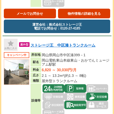
メールでお問合せ
物件情報の詳細を見る
運営会社：株式会社ストレージ王
電話でお問合せ：0120-27-4185
ストレージ王 中区湊トランクルーム
屋外型
お気に入り
所在地
岡山県岡山市中区湊399－1
キャンペーン中
岡山電軌東山本線東山・おかでんミュージ
駅名
アム駅駅
6,820 ～ 30,030円/月
料金
広さ
2.1 ～ 13.2m²(約1.3 ～ 8帖)
種類
屋外型トランクルーム
設備等