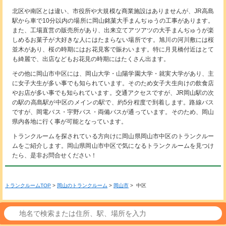
北区や南区とは違い、市役所や大規模な商業施設はありませんが、JR高島
駅から車で10分以内の場所に岡山銘菓大手まんぢゅうの工事があります。
また、工場直営の販売所があり、出来立てアツアツの大手まんぢゅうが楽
しめるお菓子が大好きな人にはたまらない場所です。旭川の河川敷には桜
並木があり、桜の時期にはお花見客で賑わいます。特に月見橋付近はとて
も綺麗で、出店などもお花見の時期にはたくさん出ます。
その他に岡山市中区には、岡山大学・山陽学園大学・就実大学があり、主
に女子大生が多い事でも知られています。そのため女子大生向けの飲食店
やお店が多い事でも知られています。交通アクセスですが、JR岡山駅の次
の駅の高島駅が中区のメインの駅で、約5分程度で到着します。路線バス
ですが、岡電バス・宇野バス・両備バスが通っています。そのため、岡山
県内各地に行く事が可能となっています。
トランクルームを探されている方向けに岡山県岡山市中区のトランクルー
ムをご紹介します。岡山県岡山市中区で気になるトランクルームを見つけ
たら、是非お問合せください！
トランクルームTOP
>
岡山のトランクルーム
>
岡山市
> 中区