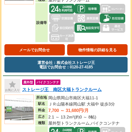
屋外型トランクルーム
設備等
メールでお問合せ
物件情報の詳細を見る
運営会社：株式会社ストレージ王
電話でお問合せ：0120-27-4185
屋外型
バイクコンテナ
ストレージ王 南区大福トランクルーム
お気に入り
所在地
岡山県岡山市南区大福11-1
駅名
ＪＲ山陽本線岡山駅 大福中 徒歩3分
7,700 ～ 31,680円/月
料金
広さ
2.1 ～ 13.2m²(約0 ～ 8帖)
種類
屋外型トランクルーム,バイクコンテナ