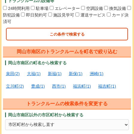
トランクルームの設備等
24時間利用
駐車場
エレベーター
空調設備
換気設備
防犯設備
即日契約可
施設見学可
運送サービス
カード決
済可
この条件で検索する
岡山市南区のトランクルームを町名で絞り込む
岡山市南区の町名から検索する
泉田(2)
大福(1)
新福(1)
新保(1)
洲崎(1)
立川町(2)
豊成(1)
西市(1)
福浜町(1)
福吉町(1)
トランクルームの検索条件を変更する
岡山市南区以外の市区町村から検索する