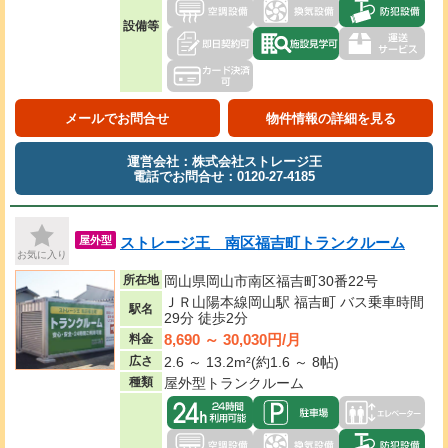
設備等
メールでお問合せ
物件情報の詳細を見る
運営会社：株式会社ストレージ王
電話でお問合せ：0120-27-4185
ストレージ王 南区福吉町トランクルーム
屋外型
お気に入り
所在地
岡山県岡山市南区福吉町30番22号
ＪＲ山陽本線岡山駅 福吉町 バス乗車時間
駅名
29分 徒歩2分
8,690 ～ 30,030円/月
料金
広さ
2.6 ～ 13.2m²(約1.6 ～ 8帖)
種類
屋外型トランクルーム