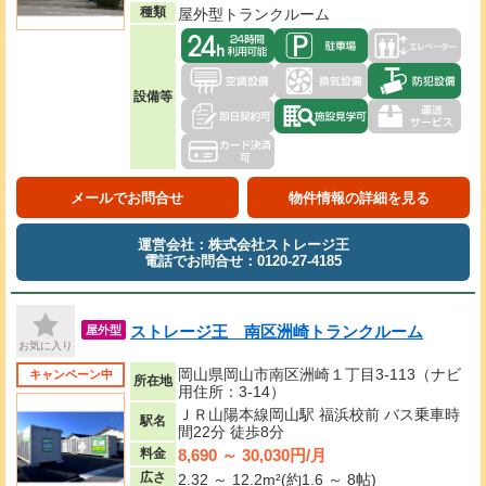
種類
屋外型トランクルーム
設備等
メールでお問合せ
物件情報の詳細を見る
運営会社：株式会社ストレージ王
電話でお問合せ：0120-27-4185
ストレージ王 南区洲崎トランクルーム
屋外型
お気に入り
岡山県岡山市南区洲崎１丁目3-113（ナビ
キャンペーン中
所在地
用住所：3-14）
ＪＲ山陽本線岡山駅 福浜校前 バス乗車時
駅名
間22分 徒歩8分
8,690 ～ 30,030円/月
料金
広さ
2.32 ～ 12.2m²(約1.6 ～ 8帖)