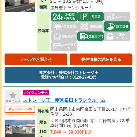
広さ
2.1 ～ 13.2m²(約1.3 ～ 8帖)
種類
屋外型トランクルーム
設備等
メールでお問合せ
物件情報の詳細を見る
運営会社：株式会社ストレージ王
電話でお問合せ：0120-27-4185
バイクコンテナ
ストレージ王 南区泉田トランクルーム
お気に入り
岡山県岡山市南区泉田１丁目26-17（ナビ
キャンペーン中
所在地
住所：2-28）
ＪＲ山陽本線岡山駅 青江西停留所 バス乗
駅名
車時間16分 徒歩4分
7,040 ～ 30,030円/月
料金