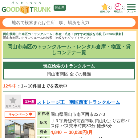
0
0
岡山県
岡山県岡山市南区のトランクルーム｜料金・広さ・おすすめ施設を比較【2026年最新】
岡山市南区のトランクルームの検索、比較ならグッドトランク！
岡山市南区のトランクルーム・レンタル倉庫・物置・貸
しコンテナ一覧
現在検索のトランクルーム
岡山市南区
全ての種類
12件中
：1～10件目までを表示中
ストレージ王 南区西市トランクルーム
屋外型
お気に入り
所在地
岡山県岡山市南区西市227-3
キャンペーン中
ＪＲ宇野線備前西市駅 岡山駅より西市バ
駅名
ス停 バス乗車時間30分 徒歩5分
4,840 ～ 30,030円/月
料金