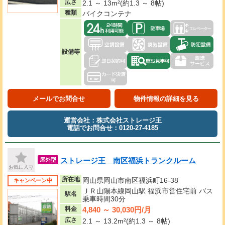
広さ
2.1 ～ 13m²(約1.3 ～ 8帖)
種類
バイクコンテナ
設備等
メールでお問合せ
物件情報の詳細を見る
運営会社：株式会社ストレージ王
電話でお問合せ：0120-27-4185
ストレージ王 南区福浜トランクルーム
屋外型
お気に入り
所在地
岡山県岡山市南区福浜町16-38
キャンペーン中
ＪＲ山陽本線岡山駅 福浜市営住宅前 バス
駅名
乗車時間30分
4,840 ～ 30,030円/月
料金
広さ
2.1 ～ 13.2m²(約1.3 ～ 8帖)