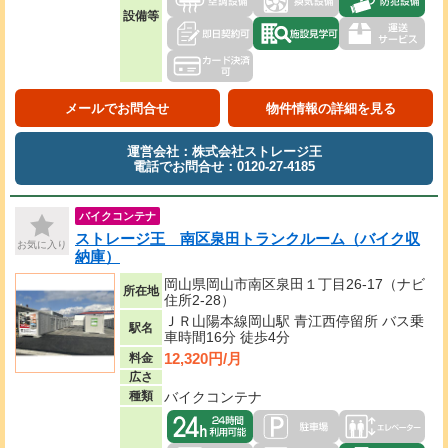
設備等
メールでお問合せ
物件情報の詳細を見る
運営会社：株式会社ストレージ王
電話でお問合せ：0120-27-4185
バイクコンテナ
ストレージ王 南区泉田トランクルーム（バイク収
お気に入り
納庫）
岡山県岡山市南区泉田１丁目26-17（ナビ
所在地
住所2-28）
ＪＲ山陽本線岡山駅 青江西停留所 バス乗
駅名
車時間16分 徒歩4分
12,320円/月
料金
広さ
種類
バイクコンテナ