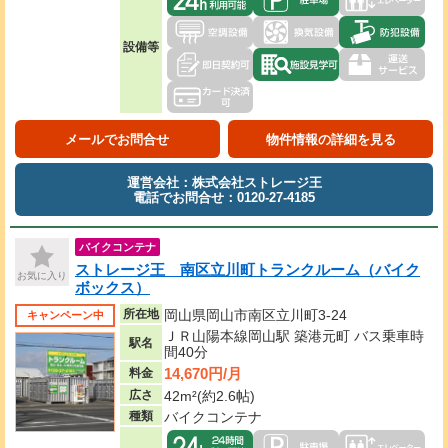
設備等
メールでお問合せ
物件情報の詳細を見る
運営会社：株式会社ストレージ王
電話でお問合せ：0120-27-4185
バイクコンテナ
ストレージ王 南区立川町トランクルーム（バイク
お気に入り
ボックス）
所在地
岡山県岡山市南区立川町3-24
キャンペーン中
ＪＲ山陽本線岡山駅 築港元町 バス乗車時
駅名
間40分
14,670円/月
料金
広さ
42m²(約2.6帖)
種類
バイクコンテナ