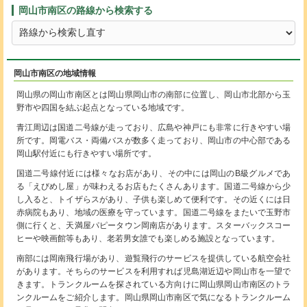
岡山市南区の路線から検索する
岡山市南区の地域情報
岡山県の岡山市南区とは岡山県岡山市の南部に位置し、岡山市北部から玉
野市や四国を結ぶ起点となっている地域です。
青江周辺は国道二号線が走っており、広島や神戸にも非常に行きやすい場
所です。岡電バス・両備バスが数多く走っており、岡山市の中心部である
岡山駅付近にも行きやすい場所です。
国道二号線付近には様々なお店があり、その中には岡山のB級グルメであ
る「えびめし屋」が味わえるお店もたくさんあります。国道二号線から少
し入ると、トイザらスがあり、子供も楽しめて便利です。その近くには日
赤病院もあり、地域の医療を守っています。国道二号線をまたいで玉野市
側に行くと、天満屋パピータウン岡南店があります。スターバックスコー
ヒーや映画館等もあり、老若男女誰でも楽しめる施設となっています。
南部には岡南飛行場があり、遊覧飛行のサービスを提供している航空会社
があります。そちらのサービスを利用すれば児島湖近辺や岡山市を一望で
きます。トランクルームを探されている方向けに岡山県岡山市南区のトラ
ンクルームをご紹介します。岡山県岡山市南区で気になるトランクルーム