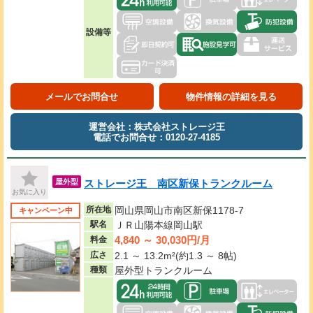
設備等
メールでお問合せ
物件情報の詳細を見る
運営会社：株式会社ストレージ王
電話でお問合せ：0120-27-4185
ストレージ王 南区新保トランクルーム
屋外型
お気に入り
所在地
岡山県岡山市南区新保1178-7
キャンペーン中
駅名
ＪＲ山陽本線岡山駅
4,840 ～ 30,030円/月
料金
広さ
2.1 ～ 13.2m²(約1.3 ～ 8帖)
種類
屋外型トランクルーム