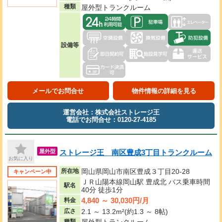
種類
屋外型トランクルーム
設備等
メールでお問合せ
物件情報の詳細を見る
運営会社：株式会社ストレージ王
電話でお問合せ：0120-27-4185
ストレージ王 南区豊成3丁目トランクルーム
屋外型
お気に入り
所在地
岡山県岡山市南区豊成３丁目20-28
キャンペーン中
ＪＲ山陽本線岡山駅 豊成北 バス乗車時間
駅名
40分 徒歩1分
4,840 ～ 30,030円/月
料金
広さ
2.1 ～ 13.2m²(約1.3 ～ 8帖)
種類