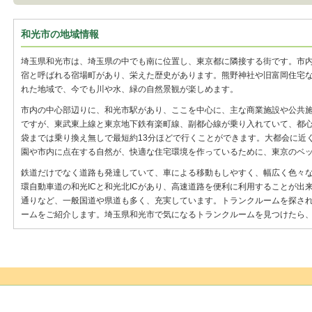
和光市の地域情報
埼玉県和光市は、埼玉県の中でも南に位置し、東京都に隣接する街です。市
宿と呼ばれる宿場町があり、栄えた歴史があります。熊野神社や旧富岡住宅
れた地域で、今でも川や水、緑の自然景観が楽しめます。
市内の中心部辺りに、和光市駅があり、ここを中心に、主な商業施設や公共
ですが、東武東上線と東京地下鉄有楽町線、副都心線が乗り入れていて、都
袋までは乗り換え無しで最短約13分ほどで行くことができます。大都会に近
園や市内に点在する自然が、快適な住宅環境を作っているために、東京のベ
鉄道だけでなく道路も発達していて、車による移動もしやすく、幅広く色々
環自動車道の和光ICと和光北ICがあり、高速道路を便利に利用することが出来
通りなど、一般国道や県道も多く、充実しています。トランクルームを探さ
ームをご紹介します。埼玉県和光市で気になるトランクルームを見つけたら