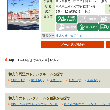
所在地
埼玉県和光市中央２丁目４６２５ (和光
駅名
東武東上線和光市駅 徒歩17分
広さ
2.5 ～ 4.5m²(約1.5 ～ 3帖)
設備等
運営会社
株式会社 渡辺住研
メールでお問合せ
4
件中
：
1～4件目までを表示中
和光市周辺のトランクルームを探す
朝霞市(11)
桶川市(5)
志木市(5)
新座市(9)
久喜市(6)
和光市のトランクルームを種類から探す
和光市の屋内型トランクルーム一覧
和光市の屋外型トランクルーム一