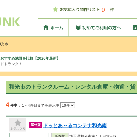
0
和光市
おすすめ施設を比較【2026年最新】
ッドトランク！
和光市のトランクルーム・レンタル倉庫・物置・貸
4
件中
：
1～4件目までを表示中
ドッとあ～るコンテナ和光南
屋外型
お気に入り
所在地
埼玉県和光市南１丁目20-36