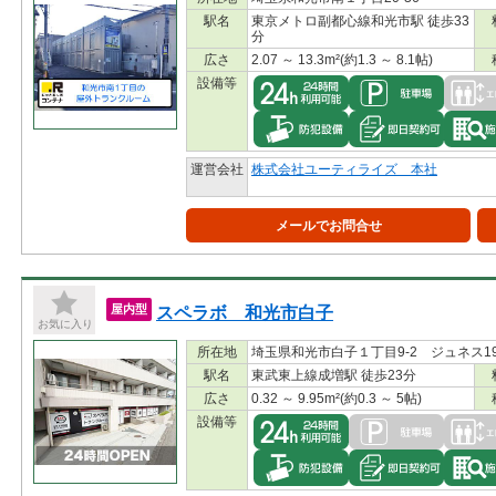
駅名
東京メトロ副都心線和光市駅 徒歩33
分
広さ
2.07 ～ 13.3m²(約1.3 ～ 8.1帖)
設備等
運営会社
株式会社ユーティライズ 本社
メールでお問合せ
スペラボ 和光市白子
屋内型
お気に入り
所在地
埼玉県和光市白子１丁目9-2 ジュネス1
駅名
東武東上線成増駅 徒歩23分
広さ
0.32 ～ 9.95m²(約0.3 ～ 5帖)
設備等