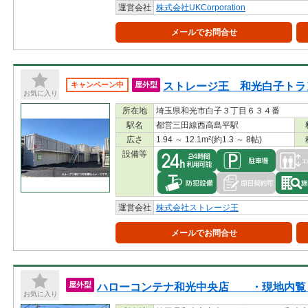
運営会社
株式会社UKCorporation
メールでお問合せ
ストレージ王 和光白子トラ
キャンペーン中
屋外型
お気に入り
所在地
埼玉県和光市白子３丁目６３４番
駅名
都営三田線西高島平駅
広さ
1.94 ～ 12.1m²(約1.3 ～ 8帖)
設備等
運営会社
株式会社ストレージ王
メールでお問合せ
ハローコンテナ和光中央店 ・現地内覧
屋外型
お気に入り