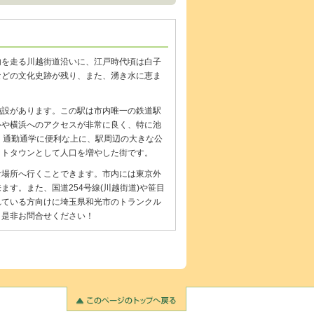
内を走る川越街道沿いに、江戸時代頃は白子
などの文化史跡が残り、また、湧き水に恵ま
施設があります。この駅は市内唯一の鉄道駅
心や横浜へのアクセスが非常に良く、特に池
く通勤通学に便利な上に、駅周辺の大きな公
ットタウンとして人口を増やした街です。
な場所へ行くことできます。市内には東京外
ます。また、国道254号線(川越街道)や笹目
れている方向けに埼玉県和光市のトランクル
、是非お問合せください！