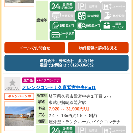
設備等
メールでお問合せ
物件情報の詳細を見る
運営会社：株式会社 渡辺住研
電話でお問合せ：0120-336-052
屋外型
バイクコンテナ
オレンジコンテナ久喜鷲宮中央Part1
お気に入り
所在地
埼玉県久喜市鷲宮中央１丁目５-７
キャンペーン中
駅名
東武伊勢崎線鷲宮駅
7,920 ～ 31,900円/月
料金
広さ
2.4 ～ 13m²(約1.5 ～ 8帖)
種類
屋外型トランクルーム,バイクコンテナ