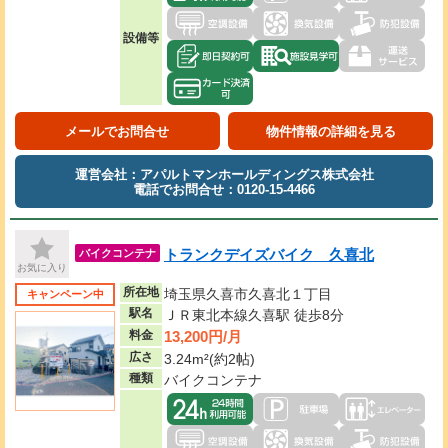
設備等
メールでお問合せ
物件情報の詳細を見る
運営会社：アパルトマンホールディングス株式会社
電話でお問合せ：0120-15-4466
トランクデイズバイク 久喜北
バイクコンテナ
お気に入り
所在地
埼玉県久喜市久喜北１丁目
キャンペーン中
駅名
ＪＲ東北本線久喜駅 徒歩8分
13,200円/月
料金
広さ
3.24m²(約2帖)
種類
バイクコンテナ