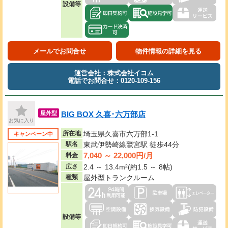
設備等
メールでお問合せ
物件情報の詳細を見る
運営会社：株式会社イコム
電話でお問合せ：0120-109-156
BIG BOX 久喜･六万部店
屋外型
お気に入り
所在地
埼玉県久喜市六万部1-1
キャンペーン中
駅名
東武伊勢崎線鷲宮駅 徒歩44分
7,040 ～ 22,000円/月
料金
広さ
2.4 ～ 13.4m²(約1.5 ～ 8帖)
種類
屋外型トランクルーム
設備等