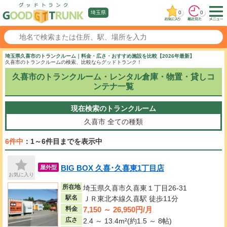
0
0
埼玉県
埼玉県久喜市のトランクルーム｜料金・広さ・おすすめ施設を比較【2026年最新】
久喜市のトランクルームの検索、比較ならグッドトランク！
久喜市のトランクルーム・レンタル倉庫・物置・貸しコ
ンテナ一覧
現在検索のトランクルーム
久喜市
全ての種類
6件中
：1～6件目までを表示中
BIG BOX 久喜･久喜東1丁目店
屋外型
お気に入り
所在地
埼玉県久喜市久喜東１丁目26-31
駅名
ＪＲ東北本線久喜駅 徒歩11分
7,150 ～ 26,950円/月
料金
広さ
2.4 ～ 13.4m²(約1.5 ～ 8帖)