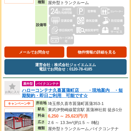
種類
屋外型トランクルーム
設備等
メールでお問合せ
物件情報の詳細を見る
運営会社：株式会社ジェイエムエム
電話でお問合せ：0120-78-4185
屋外型
バイクコンテナ
ハローコンテナ久喜菖蒲町店 ・現地案内 ・短
お気に入り
期契約・即日ご利用 可能です☆
所在地
埼玉県久喜市菖蒲町菖蒲353-1
キャンペーン中
駅名
東武伊勢崎線鷲宮駅 菖蒲神社前 徒歩1分
6,250 ～ 25,623円/月
料金
広さ
2.6 ～ 13.3m²(約1.5 ～ 8帖)
種類
屋外型トランクルーム,バイクコンテナ