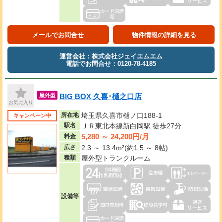
メールでお問合せ
物件情報の詳細を見る
運営会社：株式会社ジェイエムエム
電話でお問合せ：0120-78-4185
BIG BOX 久喜･樋之口店
屋外型
お気に入り
所在地
埼玉県久喜市樋ノ口188-1
キャンペーン中
駅名
ＪＲ東北本線新白岡駅 徒歩27分
5,280 ～ 24,200円/月
料金
広さ
2.3 ～ 13.4m²(約1.5 ～ 8帖)
種類
屋外型トランクルーム
設備等