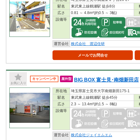
駅名
東武東上線鶴瀬駅 徒歩8分
広さ
0.81 ～ 4.8m²(約0.5 ～ 3帖)
設備等
運営会社
株式会社 渡辺住研
メールでお問合せ
BIG BOX 富士見･南畑新田店
キャンペーン中
屋外型
お気に入り
所在地
埼玉県富士見市大字南畑新田175-1
駅名
東武東上線鶴瀬駅 徒歩45分
広さ
2.3 ～ 13.4m²(約1.5 ～ 8帖)
設備等
運営会社
株式会社ジェイエムエム