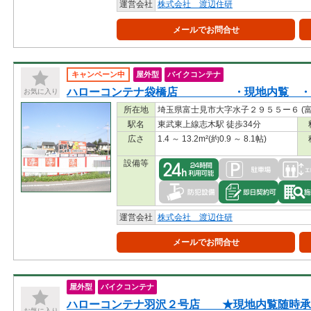
運営会社
株式会社 渡辺住研
メールでお問合せ
キャンペーン中
屋外型
バイクコンテナ
ハローコンテナ袋橋店 ・現地内覧 ・即
お気に入り
所在地
埼玉県富士見市大字水子２９５５ー６ (
駅名
東武東上線志木駅 徒歩34分
広さ
1.4 ～ 13.2m²(約0.9 ～ 8.1帖)
設備等
運営会社
株式会社 渡辺住研
メールでお問合せ
屋外型
バイクコンテナ
ハローコンテナ羽沢２号店 ★現地内覧随時承
お気に入り