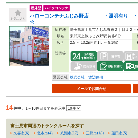
屋外型
バイクコンテナ
ハローコンテナふじみ野店 ・照明有り ・
お気に入り
☆
所在地
埼玉県富士見市ふじみ野東２丁目１２－
駅名
東武東上線ふじみ野駅 徒歩8分
広さ
2.5 ～ 13.2m²(約1.5 ～ 8.1帖)
設備等
運営会社
株式会社 渡辺住研
メールでお問合せ
14
件中
：
1～10件目までを表示中
富士見市周辺のトランクルームを探す
久喜市(6)
北本市(4)
八潮市(17)
三郷市(18)
蓮田市(5)