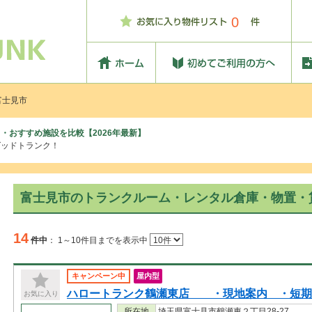
0
富士見市
・おすすめ施設を比較【2026年最新】
グッドトランク！
富士見市のトランクルーム・レンタル倉庫・物置・
14
件中
：
1～10件目までを表示中
キャンペーン中
屋内型
ハロートランク鶴瀬東店 ・現地案内 ・短
お気に入り
所在地
埼玉県富士見市鶴瀬東２丁目28-27