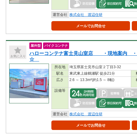
運営会社
株式会社 渡辺住研
メールでお問合せ
屋外型
バイクコンテナ
ハローコンテナ富士見山室店 ・現地案内 ・
お気に入り
☆
所在地
埼玉県富士見市山室２丁目3-32
駅名
東武東上線鶴瀬駅 徒歩21分
広さ
2.6 ～ 13.3m²(約1.5 ～ 8帖)
設備等
運営会社
株式会社 渡辺住研
メールでお問合せ