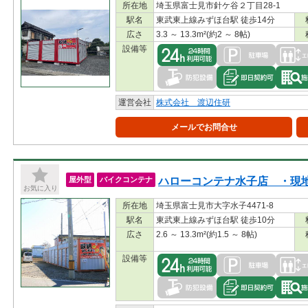
所在地
埼玉県富士見市針ケ谷２丁目28-1
駅名
東武東上線みずほ台駅 徒歩14分
広さ
3.3 ～ 13.3m²(約2 ～ 8帖)
設備等
運営会社
株式会社 渡辺住研
メールでお問合せ
ハローコンテナ水子店 ・現
屋外型
バイクコンテナ
お気に入り
所在地
埼玉県富士見市大字水子4471-8
駅名
東武東上線みずほ台駅 徒歩10分
広さ
2.6 ～ 13.3m²(約1.5 ～ 8帖)
設備等