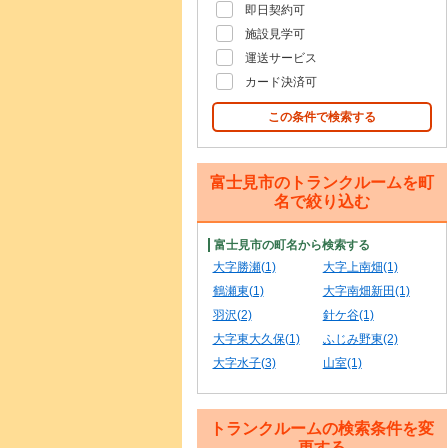
即日契約可
施設見学可
運送サービス
カード決済可
この条件で検索する
富士見市のトランクルームを町
名で絞り込む
富士見市の町名から検索する
大字勝瀬(1)
大字上南畑(1)
鶴瀬東(1)
大字南畑新田(1)
羽沢(2)
針ケ谷(1)
大字東大久保(1)
ふじみ野東(2)
大字水子(3)
山室(1)
トランクルームの検索条件を変
更する