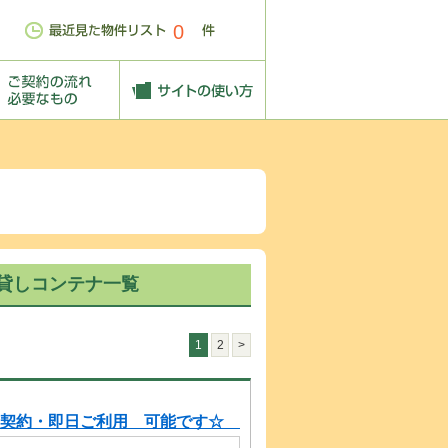
0
貸しコンテナ一覧
1
2
>
期契約・即日ご利用 可能です☆