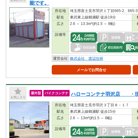
能です。
所在地
埼玉県富士見市羽沢１丁目665-2、665-3、
駅名
東武東上線鶴瀬駅 徒歩19分
広さ
2.6 ～ 13.3m²(約1.5 ～ 8帖)
設備等
運営会社
株式会社 渡辺住研
メールでお問合せ
ハローコンテナ羽沢店 ・現
屋外型
バイクコンテナ
お気に入り
所在地
埼玉県富士見市羽沢３丁目８－１７
駅名
東武東上線鶴瀬駅 徒歩15分
広さ
2.6 ～ 13m²(約1.5 ～ 8帖)
設備等