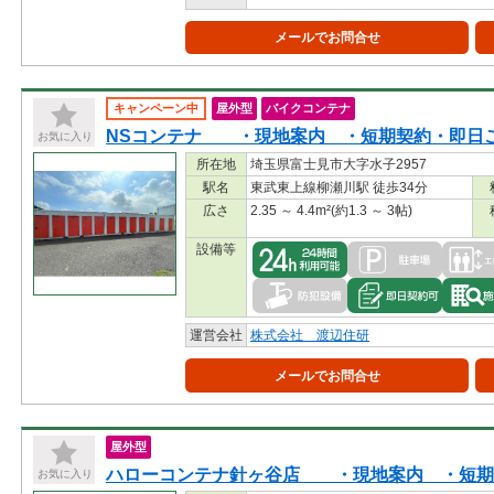
メールでお問合せ
キャンペーン中
屋外型
バイクコンテナ
NSコンテナ ・現地案内 ・短期契約・即
お気に入り
所在地
埼玉県富士見市大字水子2957
駅名
東武東上線柳瀬川駅 徒歩34分
広さ
2.35 ～ 4.4m²(約1.3 ～ 3帖)
設備等
運営会社
株式会社 渡辺住研
メールでお問合せ
屋外型
ハローコンテナ針ヶ谷店 ・現地案内 ・短
お気に入り