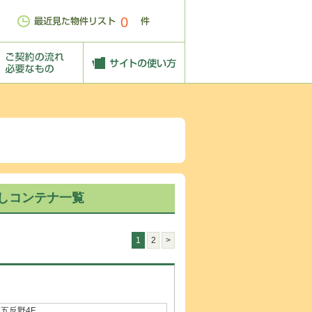
0
しコンテナ一覧
1
2
>
五反野4F