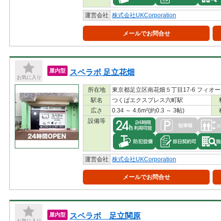
運営会社
株式会社UKCorporation
メールでお問合せ
スペラボ 足立花畑
屋内型
お気に入り
所在地
東京都足立区南花畑５丁目17-6 フィオー
駅名
つくばエクスプレス六町駅
広さ
0.34 ～ 4.6m²(約0.3 ～ 3帖)
設備等
運営会社
株式会社UKCorporation
メールでお問合せ
スペラボ 足立関原
屋内型
お気に入り