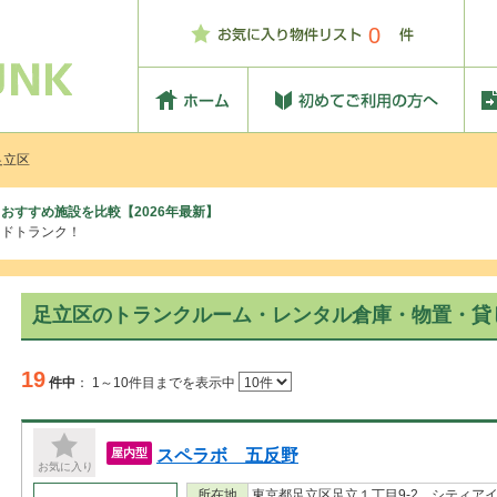
0
足立区
おすすめ施設を比較【2026年最新】
ッドトランク！
足立区のトランクルーム・レンタル倉庫・物置・貸
19
件中
：
1～10件目までを表示中
スペラボ 五反野
屋内型
お気に入り
所在地
東京都足立区足立１丁目9-2 シティアイ