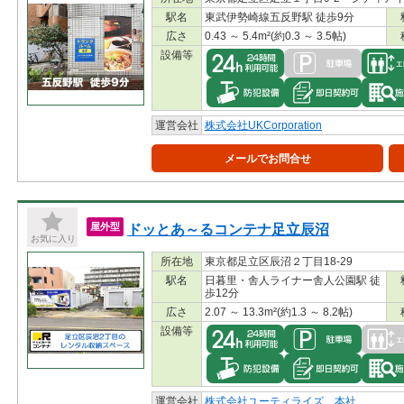
駅名
東武伊勢崎線五反野駅 徒歩9分
広さ
0.43 ～ 5.4m²(約0.3 ～ 3.5帖)
設備等
運営会社
株式会社UKCorporation
メールでお問合せ
ドッとあ～るコンテナ足立辰沼
屋外型
お気に入り
所在地
東京都足立区辰沼２丁目18-29
駅名
日暮里・舎人ライナー舎人公園駅 徒
歩12分
広さ
2.07 ～ 13.3m²(約1.3 ～ 8.2帖)
設備等
運営会社
株式会社ユーティライズ 本社