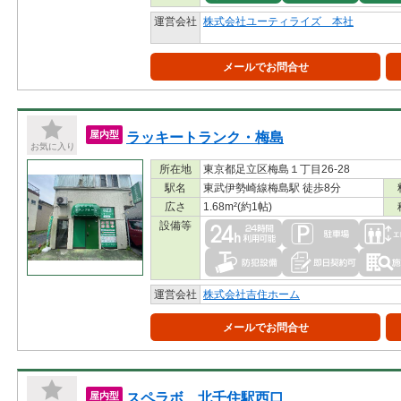
運営会社
株式会社ユーティライズ 本社
メールでお問合せ
ラッキートランク・梅島
屋内型
お気に入り
所在地
東京都足立区梅島１丁目26-28
駅名
東武伊勢崎線梅島駅 徒歩8分
広さ
1.68m²(約1帖)
設備等
運営会社
株式会社吉住ホーム
メールでお問合せ
スペラボ 北千住駅西口
屋内型