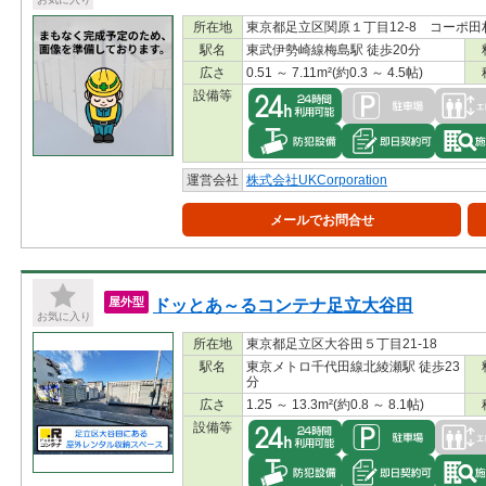
所在地
東京都足立区関原１丁目12-8 コーポ田
駅名
東武伊勢崎線梅島駅 徒歩20分
広さ
0.51 ～ 7.11m²(約0.3 ～ 4.5帖)
設備等
運営会社
株式会社UKCorporation
メールでお問合せ
ドッとあ～るコンテナ足立大谷田
屋外型
お気に入り
所在地
東京都足立区大谷田５丁目21-18
駅名
東京メトロ千代田線北綾瀬駅 徒歩23
分
広さ
1.25 ～ 13.3m²(約0.8 ～ 8.1帖)
設備等