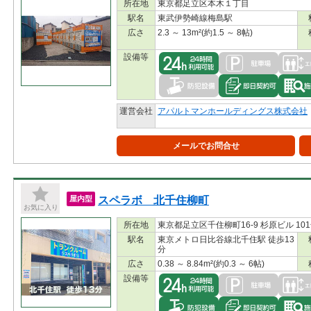
所在地
東京都足立区本木１丁目
駅名
東武伊勢崎線梅島駅
広さ
2.3 ～ 13m²(約1.5 ～ 8帖)
設備等
運営会社
アパルトマンホールディングス株式会社
メールでお問合せ
スペラボ 北千住柳町
屋内型
お気に入り
所在地
東京都足立区千住柳町16-9 杉原ビル 10
駅名
東京メトロ日比谷線北千住駅 徒歩13
分
広さ
0.38 ～ 8.84m²(約0.3 ～ 6帖)
設備等