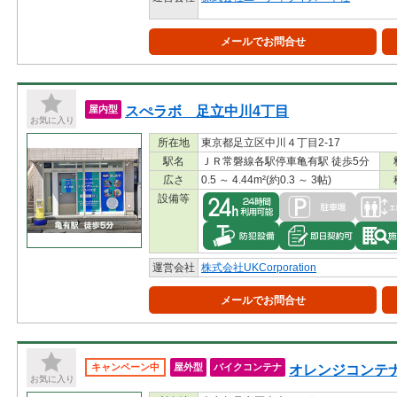
メールでお問合せ
スぺラボ 足立中川4丁目
屋内型
お気に入り
所在地
東京都足立区中川４丁目2-17
駅名
ＪＲ常磐線各駅停車亀有駅 徒歩5分
広さ
0.5 ～ 4.44m²(約0.3 ～ 3帖)
設備等
運営会社
株式会社UKCorporation
メールでお問合せ
オレンジコンテ
キャンペーン中
屋外型
バイクコンテナ
お気に入り