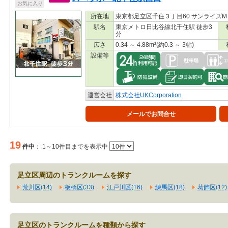
お気に入り
所在地
東京都足立区千住３丁目60 サンライズM 1
駅名
東京メトロ日比谷線北千住駅 徒歩3
分
広さ
0.34 ～ 4.88m²(約0.3 ～ 3帖)
設備等
運営会社
株式会社UKCorporation
メールでお問合せ
19
件中
：
1～10件目までを表示中
足立区周辺のトランクルームを探す
荒川区(14)
板橋区(33)
江戸川区(16)
練馬区(18)
葛飾区(12)
足立区のトランクルームを種類から探す