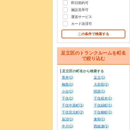
即日契約可
施設見学可
運送サービス
カード決済可
この条件で検索する
足立区のトランクルームを町名
で絞り込む
足立区の町名から検索する
青井(1)
足立(1)
梅島(1)
大谷田(1)
小台(1)
関原(1)
千住(1)
千住桜木(1)
千住中居町(1)
千住緑町(1)
千住宮元町(2)
千住柳町(1)
辰沼(1)
東和(1)
中川(1)
西綾瀬(1)