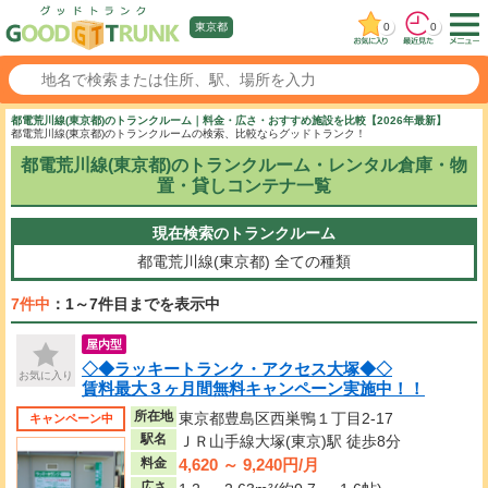
0
0
東京都
都電荒川線(東京都)のトランクルーム｜料金・広さ・おすすめ施設を比較【2026年最新】
都電荒川線(東京都)のトランクルームの検索、比較ならグッドトランク！
都電荒川線(東京都)のトランクルーム・レンタル倉庫・物
置・貸しコンテナ一覧
現在検索のトランクルーム
都電荒川線(東京都)
全ての種類
7件中
：1～7件目までを表示中
屋内型
◇◆ラッキートランク・アクセス大塚◆◇
お気に入り
賃料最大３ヶ月間無料キャンペーン実施中！！
所在地
東京都豊島区西巣鴨１丁目2-17
キャンペーン中
駅名
ＪＲ山手線大塚(東京)駅 徒歩8分
4,620 ～ 9,240円/月
料金
広さ