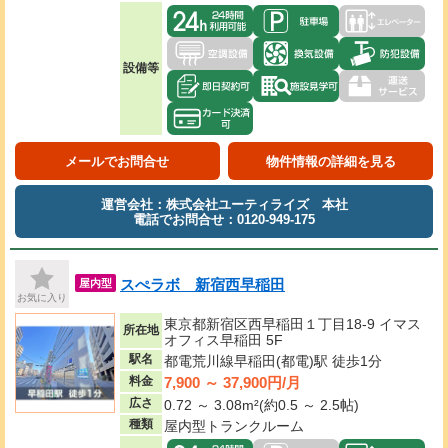
設備等
メールでお問合せ
物件情報の詳細を見る
運営会社：株式会社ユーティライズ 本社
電話でお問合せ：0120-949-175
スぺラボ 新宿西早稲田
屋内型
お気に入り
東京都新宿区西早稲田１丁目18-9 イマス
所在地
オフィス早稲田 5F
駅名
都電荒川線早稲田(都電)駅 徒歩1分
7,900 ～ 37,900円/月
料金
広さ
0.72 ～ 3.08m²(約0.5 ～ 2.5帖)
種類
屋内型トランクルーム