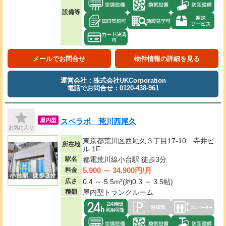
設備等
メールでお問合せ
物件情報の詳細を見る
運営会社：株式会社UKCorporation
電話でお問合せ：0120-438-961
スペラボ 荒川西尾久
屋内型
お気に入り
東京都荒川区西尾久３丁目17-10 寺井ビ
所在地
ル 1F
駅名
都電荒川線小台駅 徒歩3分
5,900 ～ 34,900円/月
料金
広さ
0.4 ～ 5.5m²(約0.3 ～ 3.5帖)
種類
屋内型トランクルーム