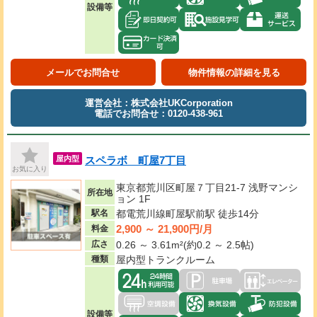
設備等
メールでお問合せ
物件情報の詳細を見る
運営会社：株式会社UKCorporation
電話でお問合せ：0120-438-961
スペラボ 町屋7丁目
屋内型
お気に入り
東京都荒川区町屋７丁目21-7 浅野マンシ
所在地
ョン 1F
駅名
都電荒川線町屋駅前駅 徒歩14分
2,900 ～ 21,900円/月
料金
広さ
0.26 ～ 3.61m²(約0.2 ～ 2.5帖)
種類
屋内型トランクルーム
設備等