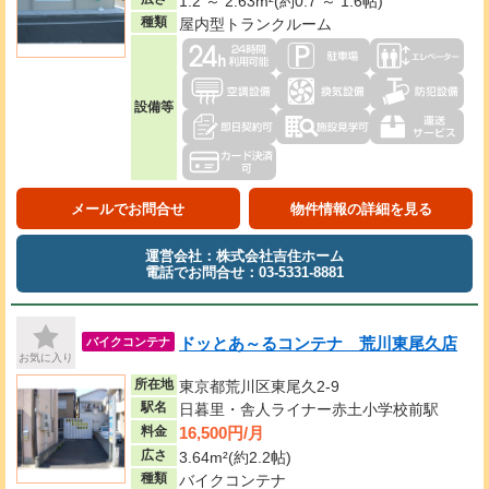
1.2 ～ 2.63m²(約0.7 ～ 1.6帖)
種類
屋内型トランクルーム
設備等
メールでお問合せ
物件情報の詳細を見る
運営会社：株式会社吉住ホーム
電話でお問合せ：03-5331-8881
ドッとあ～るコンテナ 荒川東尾久店
バイクコンテナ
お気に入り
所在地
東京都荒川区東尾久2-9
駅名
日暮里・舎人ライナー赤土小学校前駅
16,500円/月
料金
広さ
3.64m²(約2.2帖)
種類
バイクコンテナ