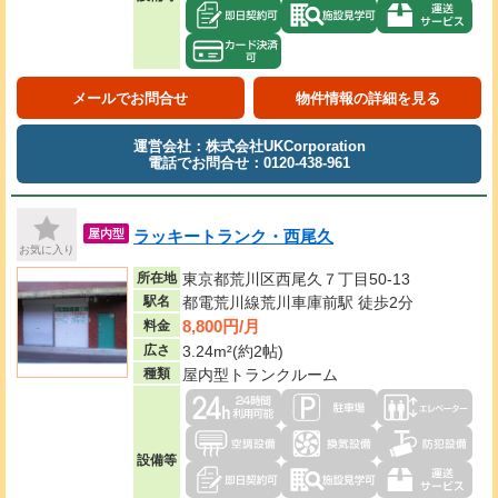
メールでお問合せ
物件情報の詳細を見る
運営会社：株式会社UKCorporation
電話でお問合せ：0120-438-961
ラッキートランク・西尾久
屋内型
お気に入り
所在地
東京都荒川区西尾久７丁目50-13
駅名
都電荒川線荒川車庫前駅 徒歩2分
8,800円/月
料金
広さ
3.24m²(約2帖)
種類
屋内型トランクルーム
設備等