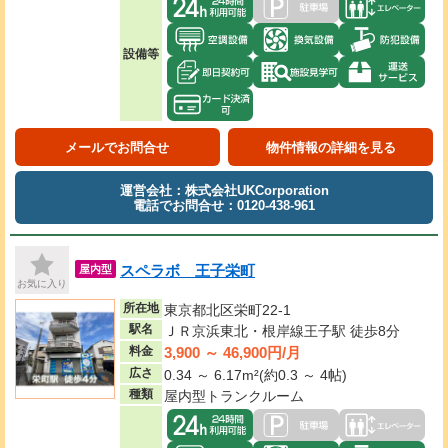
設備等
メールでお問合せ
物件情報の詳細を見る
運営会社：株式会社UKCorporation
電話でお問合せ：0120-438-961
スペラボ 王子栄町
屋内型
お気に入り
所在地
東京都北区栄町22-1
駅名
ＪＲ京浜東北・根岸線王子駅 徒歩8分
3,900 ～ 46,900円/月
料金
広さ
0.34 ～ 6.17m²(約0.3 ～ 4帖)
種類
屋内型トランクルーム