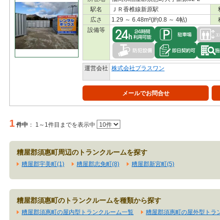
駅名
ＪＲ香椎線新原駅
広さ
1.29 ～ 6.48m²(約0.8 ～ 4帖)
設備等
運営会社
株式会社プラスワン
メールでお問合せ
1
件中
：
1～1件目までを表示中
糟屋郡須惠町周辺のトランクルームを探す
糟屋郡宇美町(1)
糟屋郡志免町(8)
糟屋郡新宮町(5)
糟屋郡須惠町のトランクルームを種類から探す
糟屋郡須惠町の屋内型トランクルーム一覧
糟屋郡須惠町の屋外型トラ