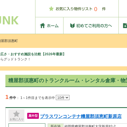
0
糟屋郡須惠町
広さ・おすすめ施設を比較【2026年最新】
ならグッドトランク！
糟屋郡須惠町のトランクルーム・レンタル倉庫・物
1
件中
：
1～1件目までを表示中
プラスワンコンテナ糟屋郡須恵町新原店
屋外型
お気に入り
所在地
福岡県糟屋郡須惠町大字新原82-2