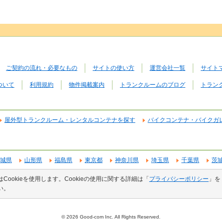
ご契約の流れ・必要なもの
サイトの使い方
運営会社一覧
サイト
ついて
利用規約
物件掲載案内
トランクルームのブログ
トラン
屋外型トランクルーム・レンタルコンテナを探す
バイクコンテナ・バイクガ
城県
山形県
福島県
東京都
神奈川県
埼玉県
千葉県
茨
山県
愛知県
静岡県
岐阜県
三重県
大阪府
兵庫県
京都
Cookieを使用します。Cookieの使用に関する詳細は「
プライバシーポリシー
」を
根県
香川県
愛媛県
高知県
福岡県
宮崎県
熊本県
大分
い。
© 2026 Good-com Inc. All Rights Reserved.