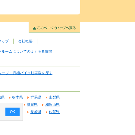
マップ
会社概要
クルームについてのよくある質問
レージ・月極バイク駐車場を探す
城県
栃木県
群馬県
山梨県
府
奈良県
滋賀県
和歌山県
OK
県
鹿児島県
長崎県
佐賀県