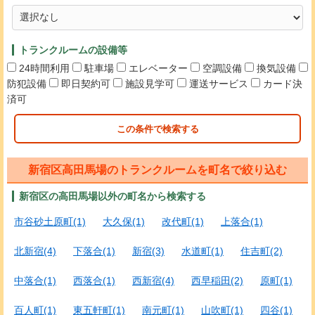
トランクルームの設備等
24時間利用
駐車場
エレベーター
空調設備
換気設備
防犯設備
即日契約可
施設見学可
運送サービス
カード決
済可
この条件で検索する
新宿区高田馬場のトランクルームを町名で絞り込む
新宿区の高田馬場以外の町名から検索する
市谷砂土原町(1)
大久保(1)
改代町(1)
上落合(1)
北新宿(4)
下落合(1)
新宿(3)
水道町(1)
住吉町(2)
中落合(1)
西落合(1)
西新宿(4)
西早稲田(2)
原町(1)
百人町(1)
東五軒町(1)
南元町(1)
山吹町(1)
四谷(1)