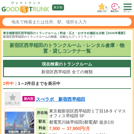
0
0
東京都
東京都新宿区西早稲田のトランクルーム｜料金・広さ・おすすめ施設を比較【2026年最新】
新宿区西早稲田のトランクルームの検索、比較ならグッドトランク！
新宿区西早稲田のトランクルーム・レンタル倉庫・物
置・貸しコンテナ一覧
現在検索のトランクルーム
新宿区西早稲田
全ての種類
2件中
：1～2件目までを表示中
スぺラボ 新宿西早稲田
屋内型
お気に入り
東京都新宿区西早稲田１丁目18-9 イマス
所在地
オフィス早稲田 5F
駅名
都電荒川線早稲田(都電)駅 徒歩1分
7,900 ～ 37,900円/月
料金