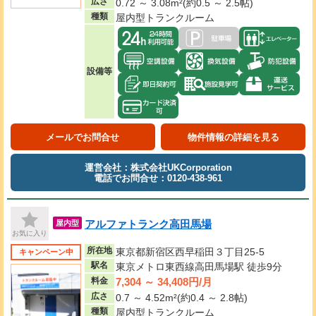
広さ
0.72 ～ 3.08m²(約0.5 ～ 2.5帖)
種類
屋内型トランクルーム
設備等
メールでお問合せ
物件情報の詳細を見る
運営会社：株式会社UKCorporation
電話でお問合せ：0120-438-961
アルファトランク高田馬場
屋内型
お気に入り
所在地
東京都新宿区西早稲田３丁目25-5
キャンペーン中
駅名
東京メトロ東西線高田馬場駅 徒歩9分
7,304 ～ 34,408円/月
料金
広さ
0.7 ～ 4.52m²(約0.4 ～ 2.8帖)
種類
屋内型トランクルーム